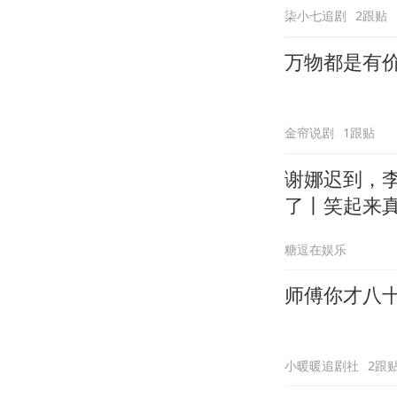
柒小七追剧
2跟贴
万物都是有
金帘说剧
1跟贴
谢娜迟到，
了丨笑起来
糖逗在娱乐
师傅你才八
小暖暖追剧社
2跟