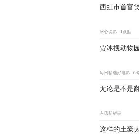
西虹市首富
冰心说影
1跟贴
贾冰搜动物
每日精选好电影
6
无论是不是
左蕴新鲜事
这样的土豪