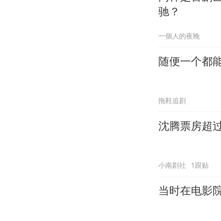
驰？
一個人的夜晚
随便一个都
拖鞋追剧
沈腾票房超
小南剧社
1跟贴
当时在电影