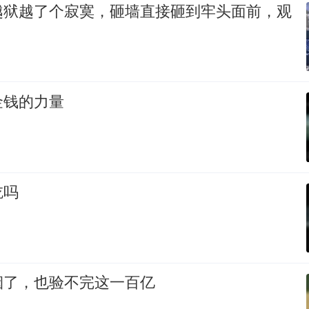
越狱越了个寂寞，砸墙直接砸到牢头面前，观
金钱的力量
吃吗
烟了，也验不完这一百亿