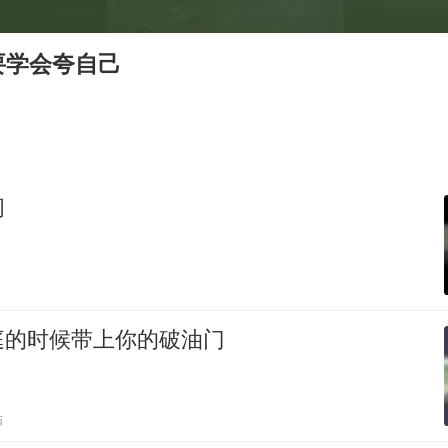
U17国足1分钟轰2球
法国下周开始禁止未经同意的电话营销
要学会夸自己
泰国一女公务员妆容引争议 本人回应
24小时不关空调 电费会更低吗
村民谈“梅姨”：叫的其实是“媒姨”
中国养老床位“三连降”
问
哪吒汽车南宁工厂设备降价20%拍卖
奋进开新局 实干挑大梁
庭的时候带上你的破油门
贴