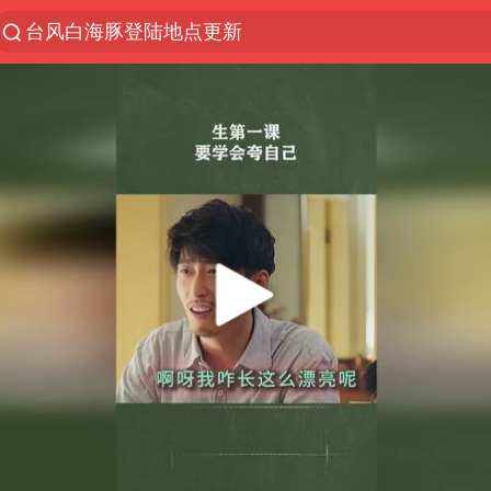
台风白海豚登陆地点更新
以“新”破局 首发经济点亮城市消费活力
台风白海豚进入48小时警戒线
佛得角门将亮相智利俱乐部主场
中方回应是否在太平洋海底开采稀土
看守所辅警收受10万获刑1年
宇树科技发行价格150.80元/股
宇树科技王兴兴身家有望超200亿元
五粮液渠道价一箱上涨近百元
CIA被曝已秘密设立古巴工作组
贵州轮胎子公司获美国退税8136万