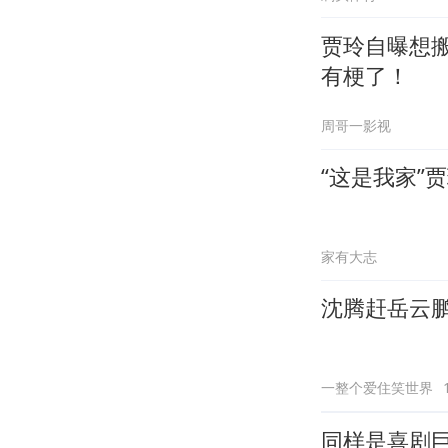
贾玲自曝想
有梗了！
周哥一影视
“这是我家”
家有大志
沈腾赶岳云
一整个爱住笑世界
同样是喜剧