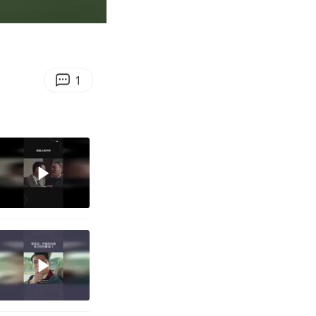
00:50
Enter
fullscreen
1