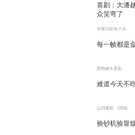
喜剧：大潘
众笑弯了
米果只听夹子音
每一帧都是
黄桃罐头看剧
难道今天不
山鸡看剧
1跟贴
验钞机验冒