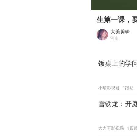
00:00
Play
生第一课，
大美剪辑
河南
饭桌上的学
小晴影视君
1跟贴
雪铁龙：开
大力哥影视局
1跟