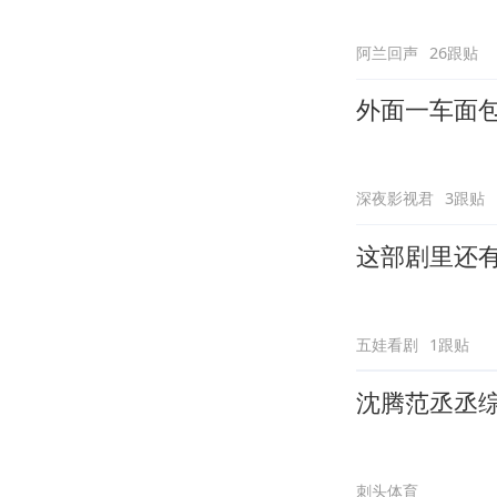
阿兰回声
26跟贴
外面一车面
深夜影视君
3跟贴
这部剧里还
五娃看剧
1跟贴
沈腾范丞丞
刺头体育