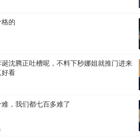
价格的
李诞沈腾正吐槽呢，不料下秒娜姐就推门进来
真好看
十难，我们都七百多难了
贴