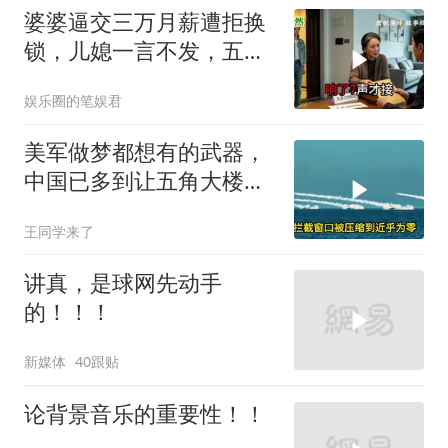
婆婆逼交三万月薪遭拒换
锁，儿媳一言不发，五天
后丈夫收传票
娱乐圈的笔娱君
美军做梦都想有的武器，
中国已多到让五角大楼头
皮发麻
王同学来了
讲真，是球网先动手
的！！！
新媒体
40跟贴
论背景音乐的重要性！！