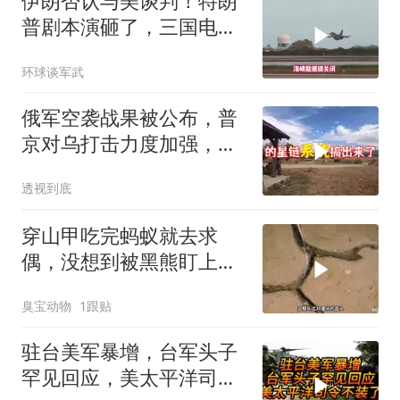
伊朗否认与美谈判！特朗
普剧本演砸了，三国电话
打爆德黑兰表忠心
环球谈军武
俄军空袭战果被公布，普
京对乌打击力度加强，泽
连斯基难有作为
透视到底
穿山甲吃完蚂蚁就去求
偶，没想到被黑熊盯上
了！
臭宝动物
1跟贴
驻台美军暴增，台军头子
罕见回应，美太平洋司令