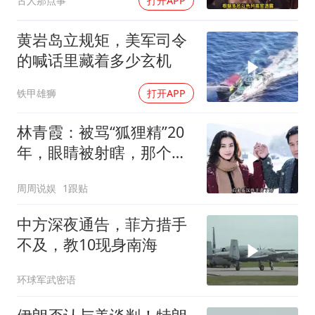
古人那点事
打开APP
黄岩岛立规矩，美军司令
的喊话里藏着多少玄机
铁甲雄狮
打开APP
林青霞：被骂“狐狸精”20
年，眼睛被射瞎，那个男
人只问了一句“谁来出机票
周周说娱
1跟贴
钱？”
中方深夜通告，菲方措手
不及，教10现身南海
环球军武密语