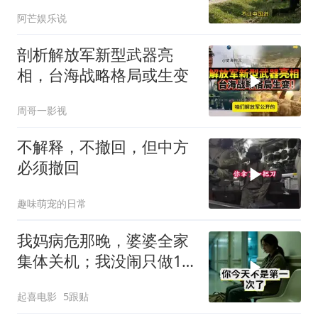
不装了！
阿芒娱乐说
剖析解放军新型武器亮
相，台海战略格局或生变
周哥一影视
不解释，不撤回，但中方
必须撤回
趣味萌宠的日常
我妈病危那晚，婆婆全家
集体关机；我没闹只做1
事，6天后她打来电话：
起喜电影
5跟贴
你是不是疯了？