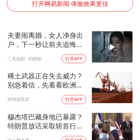
几元成本的AI广告导致千万市值蒸发
打开网易新闻 体验效果更佳
老挝国会主席赛宋蓬逝世
购飞机票7分钟后退票被扣2022元
夫妻闹离婚，女人净身出
郑丽文：台湾从来没有“独立”过
户，下一秒让前夫追悔莫
黄金牛市回来了吗
及！
二毛追剧
20跟贴
打开APP
乐享全民健身 共筑健康中国
稀土武器正在失去威力？
别急着信，先看看欧洲军
工现在急成啥样了
环球谈军武
打开APP
穆杰塔巴藏身地已暴露？
特朗普放话采取斩首行
动，美军机又被击落