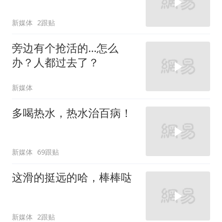
新媒体
2跟贴
旁边有个抢活的…怎么
办？人都过去了？
新媒体
多喝热水，热水治百病！
新媒体
69跟贴
这滑的挺远的哈，棒棒哒
新媒体
2跟贴