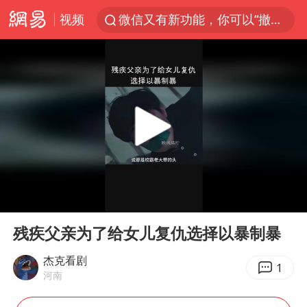
视频
微信又有新功能，你可以“撤回”你的撤回了！
新疆优化调整景区内自驾服务费
《欢迎来龙餐馆》口碑
检测列车撞人致11死2伤 涉事单位被罚
情侣在平潭拍日出时坠崖致一死一伤
白海豚将正面袭击贯穿浙江
宇树王兴兴被问了360多个问题
00:00
01:59
全民健身事业高质量发展
Play
Ent
full
唐田赛前发布会上引用《孙子兵法》
残疾父亲为了给女儿复仇选择以暴制暴
台当局重金为“台独”织“皇帝新衣”
杰克看剧
1
河南
商场现钱学森巨幅海报 负责人回应