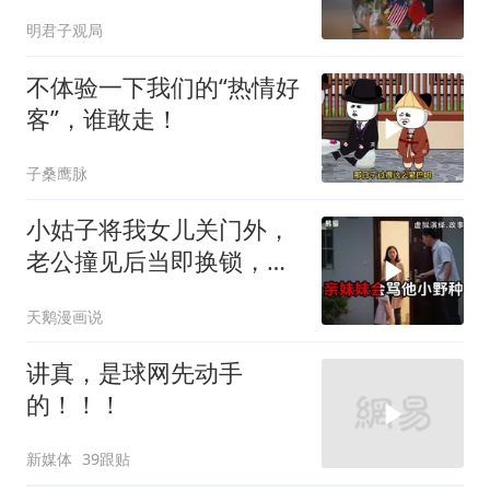
多大？
明君子观局
不体验一下我们的“热情好
客”，谁敢走！
子桑鹰脉
小姑子将我女儿关门外，
老公撞见后当即换锁，将
她行李扔门外
天鹅漫画说
讲真，是球网先动手
的！！！
新媒体
39跟贴