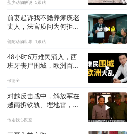
蓝少动物解说
5跟贴
前妻起诉我不赡养瘫痪老
丈人，法官质问为何拒不
履行赡养义务
普陀动物世界
1跟贴
48小时6万难民涌入，西
班牙丧尸围城，欧洲百年
霸权终极反噬！
保德全
对越反击战中，解放军在
越南拆铁轨、埋地雷，是
真的吗？
他走我心既空