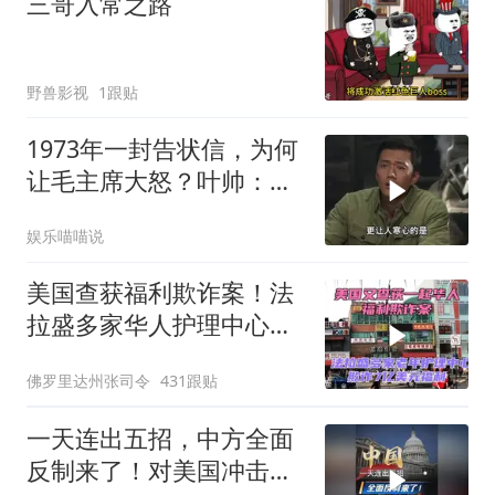
三哥入常之路
野兽影视
1跟贴
1973年一封告状信，为何
让毛主席大怒？叶帅：杀
一儆百！
娱乐喵喵说
美国查获福利欺诈案！法
拉盛多家华人护理中心欺
诈7亿美元福利！
佛罗里达州张司令
431跟贴
一天连出五招，中方全面
反制来了！对美国冲击有