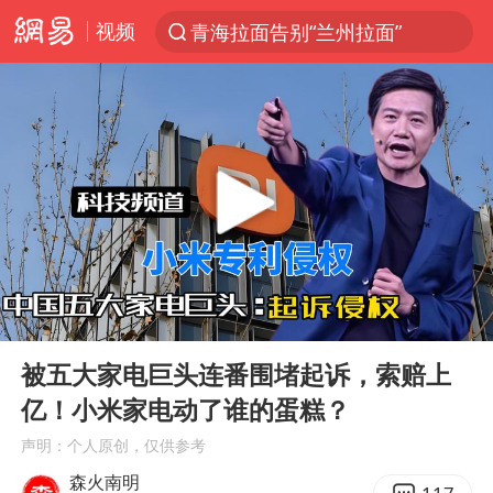
视频
青海拉面告别“兰州拉面”
以“新”破局 首发经济点亮城市消费活力
U17国足三战全胜
青海海西州茫崖市发生3.1级地震
我国编制完成新版全月地质图
台风白海豚登陆地点更新
巡查组提问 工作人员偷用手机查答案
00:00
07:55
看守所辅警收受10万获刑1年
Play
Ent
full
多地要求领导干部带头休假
被五大家电巨头连番围堵起诉，索赔上
亿！小米家电动了谁的蛋糕？
台风白海豚进入48小时警戒线
声明：个人原创，仅供参考
宇树科技发行价格150.80元/股
森火南明