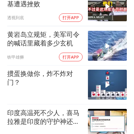
基遭遇挫败
透视到底
打开APP
黄岩岛立规矩，美军司令
的喊话里藏着多少玄机
铁甲雄狮
打开APP
掼蛋换做你，炸不炸对
门？
印度高温死不少人，喜马
拉雅是印度的守护神还是
救星