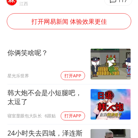
外交部发言人就广岛核爆81周年等答记者问
117
江西
佛得角门将亮相智利俱乐部主场
打开网易新闻 体验效果更佳
首次证实！“胶球”存在
民警发现救助的拾荒老人是逃犯
中方回应是否在太平洋海底开采稀土
你俩笑啥呢？
27岁女子成组织卖淫集团主犯被通缉
法国将禁止“未经同意的电话营销”
星光乐世界
打开APP
奋进开新局 实干挑大梁
韩大炮不会是小短腿吧，
太逗了
寝室显眼包大队长
6跟贴
打开APP
24小时失去四城，泽连斯