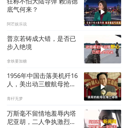
狂称不怕大陆导弹 赖清德
底气何来？
阿芒娱乐说
普京若铸成大错，是否已
步入绝境
拿铁要加糖
1956年中国击落美机歼16
人，美出动三艘航母抢尸
体
青杍无梦
万斯毫不留情地羞辱内塔
尼亚胡，二人争执激烈，