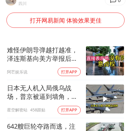
女子网购名牌包发现是自己丢的那只
0
四川
女儿为争财产堵门阻挠父亲出殡
打开网易新闻 体验效果更佳
万岁山接盘烂尾恒大文旅城
戚薇谈把脸交给AI
多个明星演唱会取消
难怪伊朗导弹越打越准，
习近平心系体育强国建设
泽连斯基向美方举报后，
特朗普宣布不打了
阿芒娱乐说
打开APP
日本无人机入局俄乌战
场，普京被逼到墙角，这
场仗只剩下死战一条路
星空解密站
458跟贴
打开APP
642艘巨轮夺路而逃，注