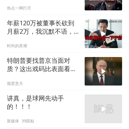
特朗普则毫无反应
热点一网打尽
年薪120万被董事长砍到
月薪2万，我沉默不语，
当天竞品出12倍薪资挖走
时尚的弄潮
我
特朗普要找普京当面对
质？这出戏码比表面看起
来复杂得多
观星赏月
讲真，是球网先动手
的！！！
新媒体
39跟贴