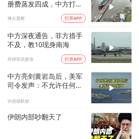
册费蒸发四成，中方打到
巴拿马“七寸”
烽火观察
打开APP
中方深夜通告，菲方措手
不及，教10现身南海
环球军武密语
打开APP
中方亮剑黄岩岛后，美军
司令发声：不允许任何国
家主宰印太
许侶很机智
伊朗内部吵翻天了