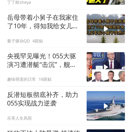
丁丁框sheya
岳母带着小舅子在我家住
了10年，得知我给女儿买
车后，小舅子突
量子驱动QD
4跟贴
央视罕见曝光！055大驱
演习遭潜艇“击沉”，舰长
直言：前出就是送死
趣味萌宠的日常
16跟贴
反潜短板彻底补齐，助力
055实现战力逆袭
乐享人生风雨