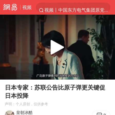
视频
视频丨中国东方电气集团原党组副书记、董事宋致远被查
四川宜宾市珙县发生3.4级地震
台风白海豚闭眼浙江上海处于危险半圆
白海豚将正面袭击贯穿浙江
香港宏福苑火灾或由烟头引起
中国父女泰国骑摩托车坠崖1死1伤
浙江台州《告全体市民书》
00:00
10:00
网约车司机充电时猝死保险拒赔
Play
Ent
full
周末打虎 宋致远被查
日本专家：苏联公告比原子弹更关键促
日本投降
郑丽文：台湾从来没有“独立”过
声明：个人原创，仅供参考
刘浩存百花奖开幕式红裙起舞
皇朝冰酷