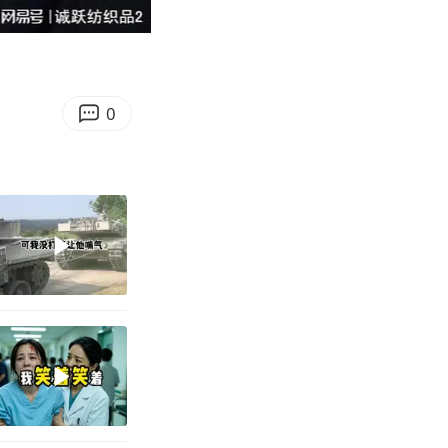
08:39
Enter
fullscreen
0