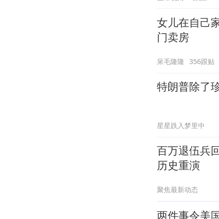
女儿在自己
门卖房
呆毛隆隆
356跟贴
特朗普除了
星星跌入梦里中
百万退伍兵
历史重演
聚焦最新动态
两件事令美