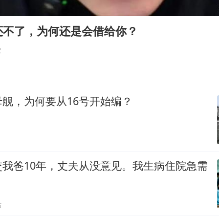
中国养老床位“三连降”
外交部发言人就广岛核爆81周年等答记者问
还不了，为何还是会借给你？
法国将禁止“未经同意的电话营销”
2
贵州轮胎子公司获美国退税8136万
吉林一“温度计大楼”读数爆表
27岁女子成组织卖淫集团主犯被通缉
舰，为何要从16号开始编？
奋进开新局 实干挑大梁
交我爸10年，丈夫从没意见。我生病住院急需
贴