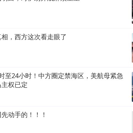
真相，西方这次看走眼了
时至24小时！中方圈定禁海区，美航母紧急
岛主权已定
网先动手的！！！