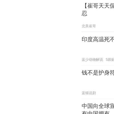
【崔哥天天侃
忍
北美崔哥
印度高温死
蓝少动物解说
5跟
钱不是护身
蓝猫说剧
中国向全球
有中国拥有