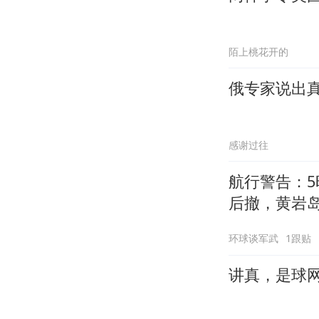
陌上桃花开的
俄专家说出
感谢过往
航行警告：5
后撤，黄岩
环球谈军武
1跟贴
讲真，是球