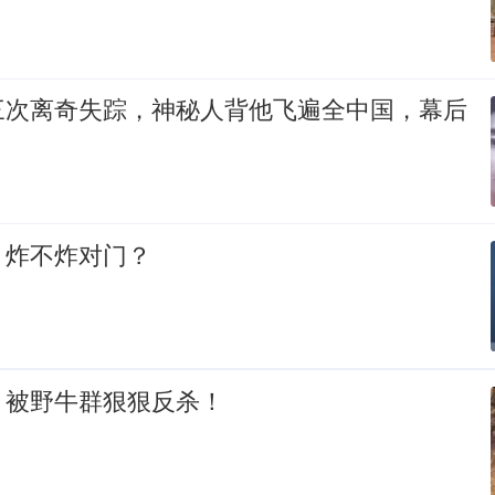
三次离奇失踪，神秘人背他飞遍全中国，幕后
，炸不炸对门？
，被野牛群狠狠反杀！