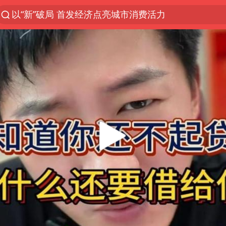
以“新”破局 首发经济点亮城市消费活力
台风白海豚进入48小时警戒线
佛得角门将亮相智利俱乐部主场
中方回应是否在太平洋海底开采稀土
看守所辅警收受10万获刑1年
宇树科技发行价格150.80元/股
宇树科技王兴兴身家有望超200亿元
CIA被曝已秘密设立古巴工作组
泰国一女公务员妆容引争议 本人回应
U17国足1分钟轰2球
中国AI连续14周“霸榜”