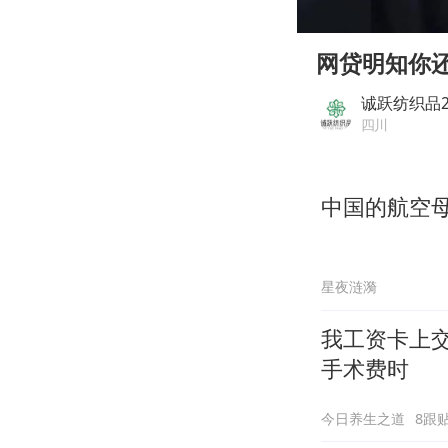
00:00
Play
网贷明知你
诚跃纺织品
四川
中国的航空母
星夜涟漪
我工资卡上
手术费时
今日养生之道
8跟