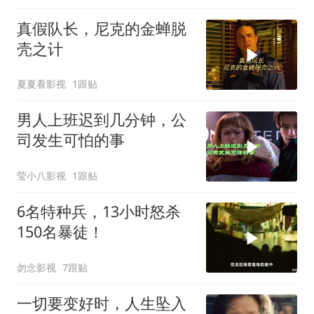
真假队长，尼克的金蝉脱
壳之计
夏夏看影视
1跟贴
男人上班迟到几分钟，公
司发生可怕的事
莹小八影视
1跟贴
6名特种兵，13小时怒杀
150名暴徒！
勿念影视
7跟贴
一切要变好时，人生坠入