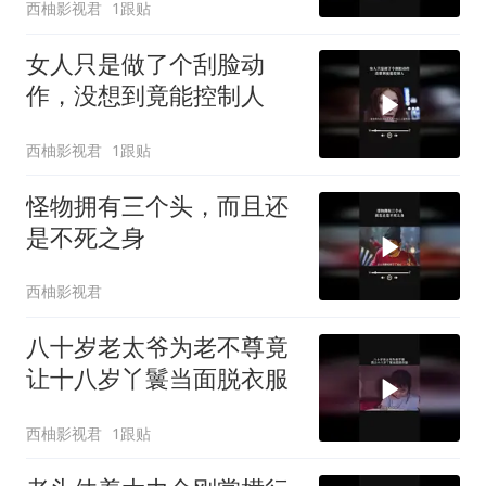
西柚影视君
1跟贴
女人只是做了个刮脸动
作，没想到竟能控制人
西柚影视君
1跟贴
怪物拥有三个头，而且还
是不死之身
西柚影视君
八十岁老太爷为老不尊竟
让十八岁丫鬟当面脱衣服
西柚影视君
1跟贴