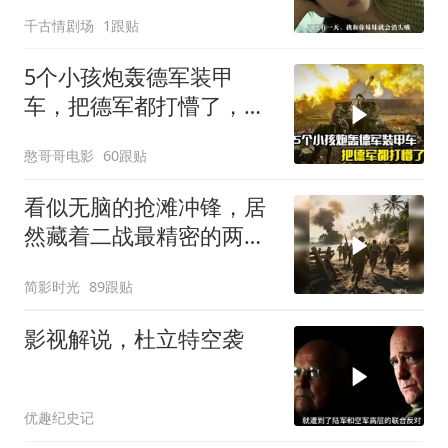
事引反思
千古情剧场
1跟贴
5个小孩炮轰德军装甲
车，把德军都打懵了，战
争片
憨哥哥电影
60跟贴
看似无脑的抢滩冲锋，居
然藏着二战最精密的两栖
登陆作战体系
简影时光
89跟贴
影视解说，杜立特空袭
优趣纪史记