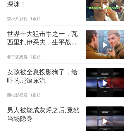
深渊！
莹小八影视
1跟贴
世界十大狙击手之一，瓦
西里扎伊采夫，生平战绩
0：400！
看了还想看
7跟贴
女孩被全息投影狗子，给
吓的屁滚尿流
西柚影视君
1跟贴
男人被烧成灰烬之后,竟然
当场隐身