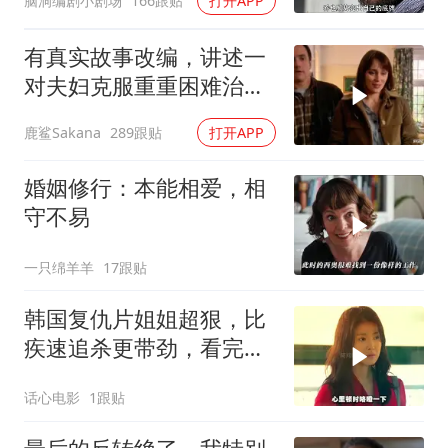
脑洞编剧小剧场
166跟贴
打开APP
有真实故事改编，讲述一
对夫妇克服重重困难治疗
自闭症孩子的故事
鹿鲨Sakana
289跟贴
打开APP
婚姻修行：本能相爱，相
守不易
一只绵羊羊
17跟贴
韩国复仇片姐姐超狠，比
疾速追杀更带劲，看完三
天难缓神
话心电影
1跟贴