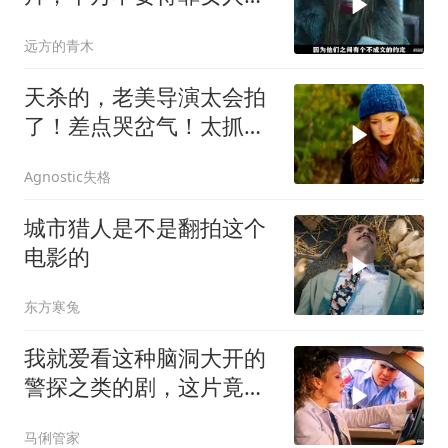
狠起来比男人凶猛
远方的青木
天杀的，老美导演太会拍
了！差点哭岔气！太抓心
了！看一次哭一次
Agnostic失格
城市猎人是不是翻拍这个
电影的
东方寒兔
我就爱看这种脑洞大开的
警探之类的剧，这片竟然
没看过，太好看了
马俐管家