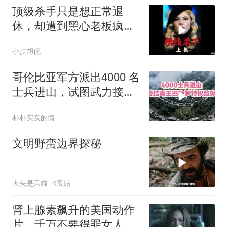
顶级杀手只是想正常退
休，却遭到黑心老板疯狂
追杀！《极线杀手》
小步胡侃
哥伦比亚军方派出4000 名
士兵进山，试图武力接管
毒王私人监狱
朴朴实实的情
文明野蛮边界探秘
大头是只猫
4跟贴
肾上腺素飙升的美国动作
片，千万不要得罪女人，