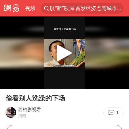
视频
以“新”破局 首发经济点亮城市消费活力
中方回应是否在太平洋海底开采稀土
宇树科技发行价格150.80元/股
外交部发言人就广岛核爆81周年等答记者问
吉林一“温度计大楼”读数爆表
贵州轮胎子公司获美国退税8136万
台风白海豚影响中国已成定局
00:00
00:42
我国编制完成新版全月地质图
Play
Ent
full
中国五箭齐发反制美国
偷看别人洗澡的下场
27岁女子成组织卖淫集团主犯被通缉
西柚影视君
1
河南
女子利用漏洞0元薅走3000多件家电