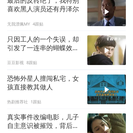
最后的反转绝了，我特别
喜欢黑人演员还有丹泽尔
无我漂佩MY
4跟贴
只因工人的一个失误，却
引发了一连串的蝴蝶效
应！惊悚片《凶兆》
豆豆影视
8跟贴
恐怖外星人擅闯私宅，女
孩直接教其做人
热剧推荐社
1跟贴
真实事件改编电影，儿子
自主意识被摧毁，背后故