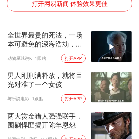
多地要求领导干部带头休假
打开网易新闻 体验效果更佳
村民谈“梅姨”：叫的其实是“媒姨”
泰国一女公务员妆容引争议 本人回应
全世界最贵的死法，一场
郑国霖回应去景区上班被保安拦下
本可避免的深海浩劫，
感觉全东北都在等7号
180万一张深海船票，载
动物星球说K
1跟贴
打开APP
东方甄选被判赔偿江小白30万元
着5名追梦人奔赴3800米
深海
奋进开新局 实干挑大梁
男人刚刑满释放，就将目
光对准了一个女孩
与乐説电影
1跟贴
打开APP
两大赏金猎人强强联手，
围剿悍匪揭开陈年恩怨