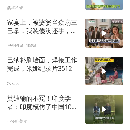
战武科普
家宴上，被婆婆当众扇三
巴掌，我装傻没还手，悄
悄卖别墅搬家，8天后丈
户外阿毽
1跟贴
夫全家10人被新户主请出
家门
巴纳补刷墙面，焊接工作
完成，米娜纪录片3512
水云人
莫迪输的不冤！印度学
者：印度模仿了中国10
年，一直模仿一直失败
小怪吃美食