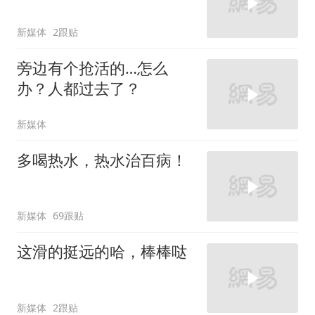
新媒体
2跟贴
旁边有个抢活的…怎么
办？人都过去了？
新媒体
多喝热水，热水治百病！
新媒体
69跟贴
这滑的挺远的哈，棒棒哒
新媒体
2跟贴