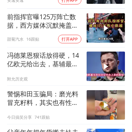
安逸安逸
打开APP
前指挥官曝125万阵亡数
据，西方媒体沉默掩盖真
相
甜菊汽水
16跟贴
打开APP
冯德莱恩狠话放得硬，14
亿欧元给出去，基辅最缺
的东西却一样没补上
附允历史观
警惕和田玉骗局：磨光料
冒充籽料，其实也有性价
比
今日搞笑分享
741跟贴