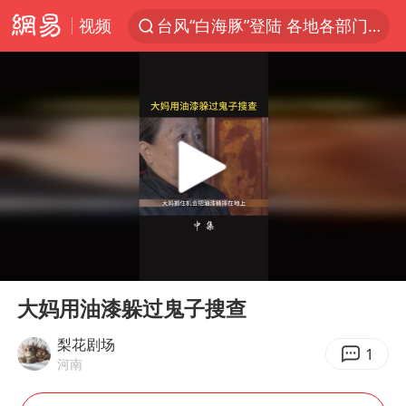
视频
台风“白海豚”登陆 各地各部门全力应对
部分银行上调存款利率
小沈阳加盟《披荆斩棘》
新疆生产建设兵团生态环境局原局长被查
朱一龙的鼻子怎么了
上海暴雨已致多处积水
三预警齐发 11个省份有大到暴雨
00:00
00:58
上海地铁4条线路全线停运
Play
Ent
full
上海鼓励居家办公
大妈用油漆躲过鬼子搜查
4.2平卫生间补漏注胶花1.55万
梨花剧场
1
河南
国乒连续两站无缘冠军