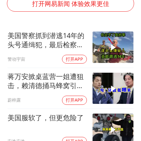
5万小车卖不动 微型代步车集体遇冷
打开网易新闻 体验效果更佳
科创50指数跌幅扩大至2%
周星驰妈妈现身香港首映礼
美国警察抓到潜逃14年的
白海豚路径图
头号通缉犯，最后检察官
56岁刘奕君跟13岁女儿合跳
却无能为力
警动宇宙
打开APP
大疆错失宇树
从科技创新看开局起步的时与势
蒋万安掀桌蓝营一姐遭狙
击，赖清德捅马蜂窝引风
波！
蔚梓露
打开APP
美国服软了，但更危险了