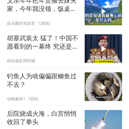
父亲年年把年货搬去妹夫
家，今年我没领，饭桌上
儿子一句话全家沉默
娱乐圈的笔娱君
13跟贴
胡塞武装太 猛了！中国不
愿看到的一幕终 究还是发
生了！
邮轮摄影师阿嗵
钓鱼人为啥偏偏跟鲫鱼过
不去？
动物趣谈1
1跟贴
后院烧成火海，白宫悄悄
收回了拳头