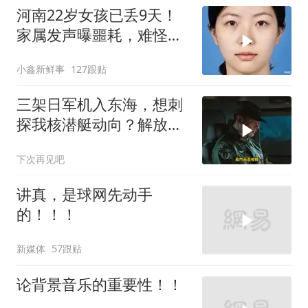
河南22岁女孩已丢9天！
家属发声曝噩耗，难怪搜
救犬也闻不到气味
小鑫新鲜事
127跟贴
三架日军机入东海，想刺
探我核潜艇动向？解放军
导弹剑指日军基地
下次再见吧
讲真，是球网先动手
的！！！
新媒体
57跟贴
论背景音乐的重要性！！