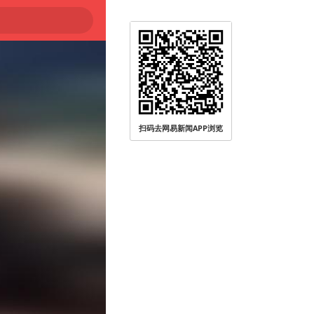
社会面静下来
扫码去网易新闻APP浏览