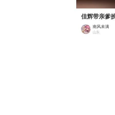
00:00
Play
佳辉带亲爹
南风未满
山东