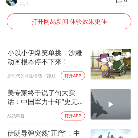
杭州全市有序停课
0
四川
直击东北超：哈尔滨vs通辽
打开网易新闻 体验效果更佳
专家：出口是当前资产定价的宏观条件
香港宏福苑火灾或由烟头引起
几元成本的AI广告导致千万市值蒸发
小以小伊爆笑单挑，沙雕
浙江台州《告全体市民书》
动画根本停不下来！
酒店回应车内过夜被收150元
新时代的两性情感
1跟贴
打开APP
乐享全民健身 共筑健康中国
美专家终于说了句大实
话：中国军力十年“史无前
例”狂飙，美国这次真坐不
战武科普
打开APP
住了
伊朗导弹突然“开窍”，中