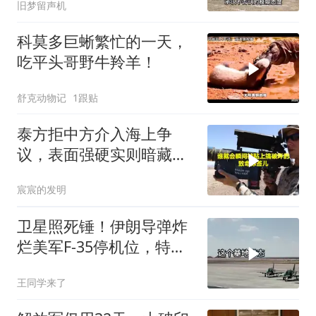
旧梦留声机
科莫多巨蜥繁忙的一天，
吃平头哥野牛羚羊！
舒克动物记
1跟贴
泰方拒中方介入海上争
议，表面强硬实则暗藏玄
机
宸宸的发明
卫星照死锤！伊朗导弹炸
烂美军F-35停机位，特朗
普这回真兜不住了
王同学来了