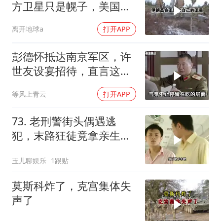
方卫星只是幌子，美国真
正怕的是两件事
离开地球a
打开APP
彭德怀抵达南京军区，许
世友设宴招待，直言这是
最高的标准
等风上青云
打开APP
73. 老刑警街头偶遇逃
犯，末路狂徒竟拿亲生儿
子当作人质落网！
玉儿聊娱乐
1跟贴
莫斯科炸了，克宫集体失
声了