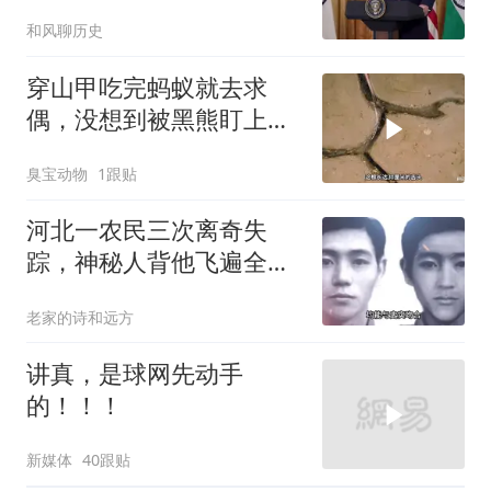
受袭可能
和风聊历史
穿山甲吃完蚂蚁就去求
偶，没想到被黑熊盯上
了！
臭宝动物
1跟贴
河北一农民三次离奇失
踪，神秘人背他飞遍全中
国，幕后真相是什么
老家的诗和远方
讲真，是球网先动手
的！！！
新媒体
40跟贴