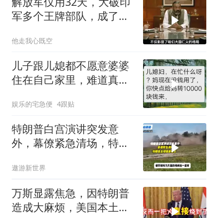
解放军仅用32天，大破印
军多个王牌部队，成了印
度59年的噩梦
他走我心既空
儿子跟儿媳都不愿意婆婆
住在自己家里，难道真是
儿子儿媳不孝
娱乐的宅急便
4跟贴
特朗普白宫演讲突发意
外，幕僚紧急清场，特朗
普出现健康疑云！
遨游新世界
万斯显露焦急，因特朗普
造成大麻烦，美国本土有