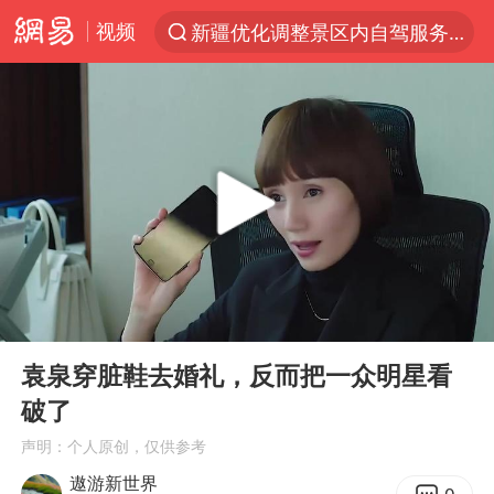
视频
新疆优化调整景区内自驾服务费
光影经济撬动暑期消费新蓝海
浙江上海等地有大雨或暴雨
《欢迎来龙餐馆》口碑
西湖突现狂风暴雨 游客瞬间被浇透
香港正式允许“拒绝抢救”
情侣在平潭拍日出时坠崖致一死一伤
00:00
05:51
白海豚将正面袭击贯穿浙江
Play
Ent
full
视频丨中国东方电气集团原党组副书记、董事宋致远被查
袁泉穿脏鞋去婚礼，反而把一众明星看
破了
梁家辉：到内地拍戏不是北上是回归
声明：个人原创，仅供参考
“不怕六爷挂得多 就怕六爷挂一颗”
遨游新世界