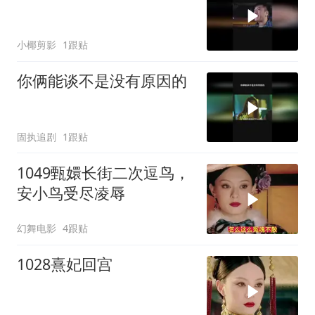
小椰剪影
1跟贴
你俩能谈不是没有原因的
固执追剧
1跟贴
1049甄嬛长街二次逗鸟，
安小鸟受尽凌辱
幻舞电影
4跟贴
1028熹妃回宫