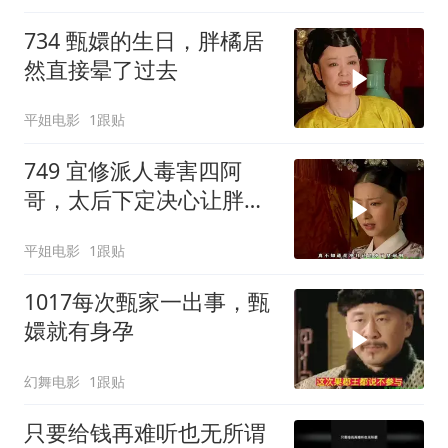
734 甄嬛的生日，胖橘居
然直接晕了过去
平姐电影
1跟贴
749 宜修派人毒害四阿
哥，太后下定决心让胖橘
迎甄嬛回宫来压制她
平姐电影
1跟贴
1017每次甄家一出事，甄
嬛就有身孕
幻舞电影
1跟贴
只要给钱再难听也无所谓