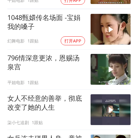
平姐电影
1跟贴
打开APP
1048甄嬛传名场面 -宝娟
我的嗓子
幻舞电影
1跟贴
打开APP
796情深意更浓，恩赐汤
泉宫
平姐电影
1跟贴
女人不经意的善举，彻底
改变了她的人生
柒小七追剧
1跟贴