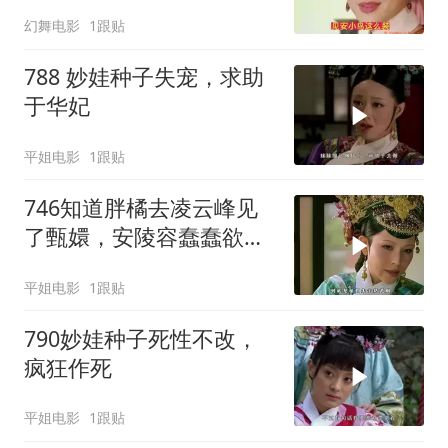
发现了猫腻
幻舞电影
1跟贴
788 妙娃种子失宠，求助
于华妃
平姐电影
1跟贴
746知道胖橘去凌云峰见
了甄嬛，安陵容蠢蠢欲
动，可皇后却并不觉得有
平姐电影
1跟贴
什么好大问题好看计划 #
因为一个片段看了整部剧
790妙娃种子死性不改，
#抖音二创激励计划
疯狂作死
平姐电影
1跟贴