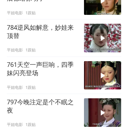
平姐电影
1跟贴
784逆风如解意，妙娃来
顶替
平姐电影
1跟贴
761天空一声巨响，四季
妹闪亮登场
平姐电影
1跟贴
797今晚注定是个不眠之
夜
平姐电影
1跟贴