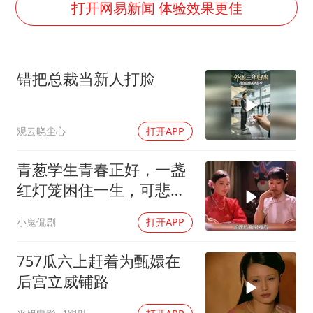
江苏发布台风蓝色预警
打开网易新闻 体验效果更佳
年内最贵新股今日申购
向鹏0-3不敌张本智和
错把总裁当新人打脸
命案逃犯躲进深山21年活得像野人
广岛核爆81周年央视播《奥本海默》
观云晓尘心
打开APP
河南某医院2.33亿工程串标案细节披露
今日立秋你咬秋了吗
青葱学生青春正好，一盏
东方之约 相约未来
红灯笼困住一生，可悲疯
子命运凄凉
小鬼侃剧
打开APP
757瓜六上赶着为甄嬛在
后宫立威铺路