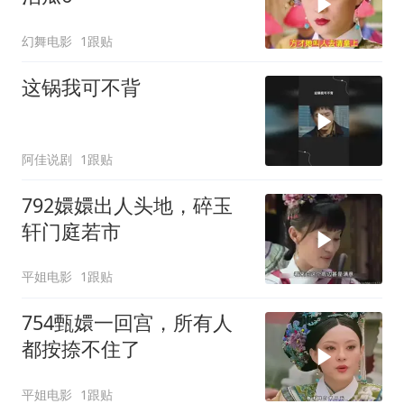
幻舞电影
1跟贴
这锅我可不背
阿佳说剧
1跟贴
792嬛嬛出人头地，碎玉
轩门庭若市
平姐电影
1跟贴
754甄嬛一回宫，所有人
都按捺不住了
平姐电影
1跟贴