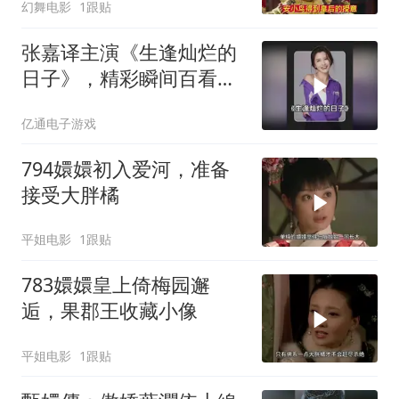
幻舞电影
1跟贴
张嘉译主演《生逢灿烂的
日子》，精彩瞬间百看不
厌
亿通电子游戏
794嬛嬛初入爱河，准备
接受大胖橘
平姐电影
1跟贴
783嬛嬛皇上倚梅园邂
逅，果郡王收藏小像
平姐电影
1跟贴