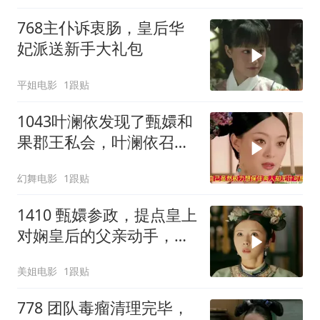
768主仆诉衷肠，皇后华
妃派送新手大礼包
平姐电影
1跟贴
1043叶澜依发现了甄嬛和
果郡王私会，叶澜依召集
猫咪攻击甄嬛
幻舞电影
1跟贴
1410 甄嬛参政，提点皇上
对娴皇后的父亲动手，且
看娴皇后如何反击
美姐电影
1跟贴
778 团队毒瘤清理完毕，