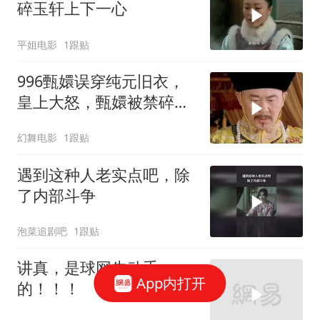
碎玉轩上下一心
平姐电影
1跟贴
996甄嬛误穿纯元旧衣，
皇上大怒，甄嬛被禁碎玉
轩
幻舞电影
1跟贴
遇到这种人老实点吧，除
了内部斗争
泡菜追剧吧
1跟贴
讲真，是球网先动手
App内打开
的！！！