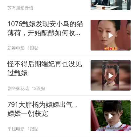
9000，哥哥来电：快躲
苏有朋影音馆
1076甄嬛发现安小鸟的猫
薄荷，开始酝酿如何收拾
安小鸟
幻舞电影
1跟贴
怪不得后期端妃再也没见
过甄嬛
剧坐家花花
18跟贴
791大胖橘为嬛嬛出气，
嬛嬛一朝获宠
平姐电影
1跟贴