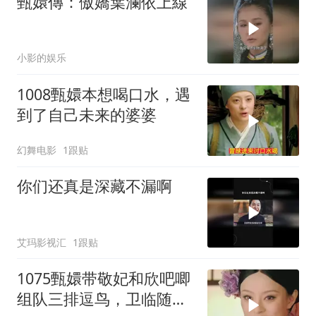
甄嬛傳：傲嬌葉瀾依上線
小影的娱乐
1008甄嬛本想喝口水，遇
到了自己未来的婆婆
幻舞电影
1跟贴
你们还真是深藏不漏啊
艾玛影视汇
1跟贴
1075甄嬛带敬妃和欣吧唧
组队三排逗鸟，卫临随行