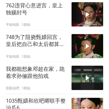
762违背心意进宫，皇上
独赐封号
平姐电影
1跟贴
748为了阻挠甄嬛回宫，
皇后把自己和太后都算计
了进去
平姐电影
1跟贴
我都能想象邓超在家，跪
着求孙俪跟他拍戏
剧能追吧
1跟贴
1035甄嬛和欣吧唧联手整
治瓜6