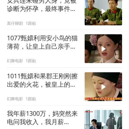
女兵连未碰男人身，竟被
诊断为怀孕，最终事件酿
成大祸
嵩仔聊剧
1跟贴
1077甄嬛利用安小鸟的猫
薄荷，让皇上自己亲手杖
毙了小小鸟
幻舞电影
1跟贴
1011甄嬛和果郡王刚刚擦
出爱的火花，被皇上的到
来给熄灭了
幻舞电影
1跟贴
我年薪1300万，妈突然来
电问我收入，我月薪