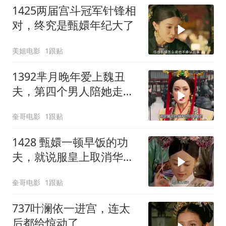
1425两届宫斗冠军针锋相
对，终究是甄嬛年纪大了
美姐电影
1跟贴
1392芈月晚年爱上魏丑
夫，第四个男人陪她走完
一生，芈月传迎来大结
奎哥电影
1跟贴
局！
1428 甄嬛一顿早饭的功
夫，就说服皇上取消华妃
的后宫之权！
奎哥电影
1跟贴
737叶澜依一进宫，连太
后都给惊动了