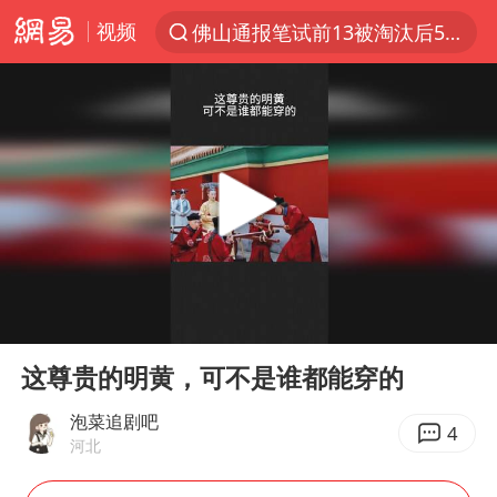
视频
佛山通报笔试前13被淘汰后5名进体检
上半年我国机械工业经济运行稳中有进
A股三大股指收涨
台风“白海豚”体型变大！环流面积接近13个浙江那么大
“立秋的第一杯奶茶”又爆单了
河南撤回“领导带薪错峰休假”通知
直击泰国校园6死枪击案现场
00:00
00:19
四川宜宾市高县发生4.9级地震
Play
Ent
full
国防部：坚决反制任何闹海挑衅图谋
这尊贵的明黄，可不是谁都能穿的
台湾海峡南口北上船舶实施交通管制
泡菜追剧吧
4
河北
方程豹钛9新车申报