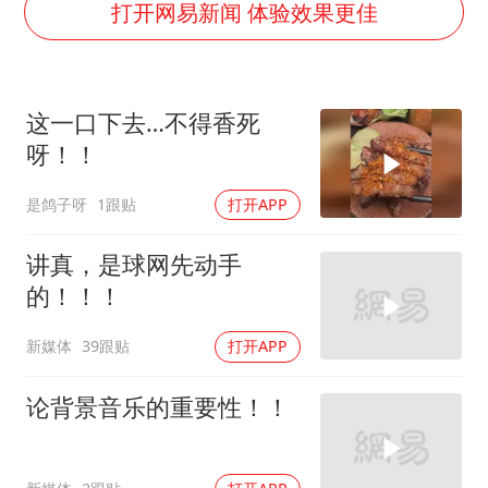
27岁女子成组织卖淫集团主犯被通缉
打开网易新闻 体验效果更佳
吉林一“温度计大楼”读数爆表
24小时不关空调 电费会更低吗
这一口下去…不得香死
“China Cool”成海外热词
呀！！
把党建设得更加坚强有力
是鸽子呀
1跟贴
打开APP
奋进开新局 实干挑大梁
讲真，是球网先动手
的！！！
新媒体
39跟贴
打开APP
论背景音乐的重要性！！