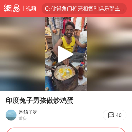
视频
佛得角门将亮相智利俱乐部主场
看守所辅警收受10万获刑1年
“深圳地面沉降致车辆损坏”不实
U17国足1分钟轰2球
法国下周开始禁止未经同意的电话营销
外交部发言人就广岛核爆81周年等答记者问
首次证实！“胶球”存在
00:00
00:39
感觉全东北都在等7号
Play
Ent
full
泰国一女公务员妆容引争议 本人回应
印度兔子男孩做炒鸡蛋
女子利用漏洞0元薅走3000多件家电
是鸽子呀
40
重庆
80后女柜员逆袭成4200亿银行副行长