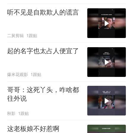
听不见是自欺欺人的谎言
二舅剪辑
1跟贴
起的名字也太占人便宜了
爆米花观影
1跟贴
哥哥：这死丫头，咋啥都
往外说
秋影
1跟贴
这老板娘不好惹啊