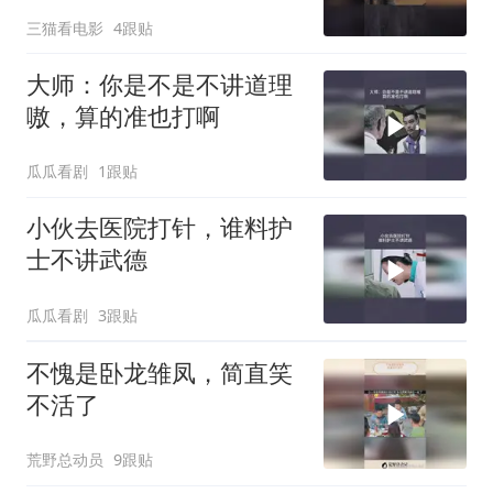
三猫看电影
4跟贴
大师：你是不是不讲道理
嗷，算的准也打啊
瓜瓜看剧
1跟贴
小伙去医院打针，谁料护
士不讲武德
瓜瓜看剧
3跟贴
不愧是卧龙雏凤，简直笑
不活了
荒野总动员
9跟贴