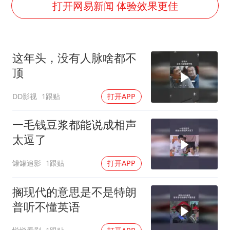
“银行午休1.5小时”留个窗口行不行
打开网易新闻 体验效果更佳
如何把百年大党建设得更加坚强有力
曝张一鸣下死命令：不依赖AI蒸馏技术
这年头，没有人脉啥都不
余承东口误将24999元电脑报成2499
顶
你常吃的兰州拉面要改名了
DD影视
1跟贴
打开APP
李嫣近照曝光
总书记关心百姓身边这些民生大事
一毛钱豆浆都能说成相声
太逗了
罐罐追影
1跟贴
打开APP
搁现代的意思是不是特朗
普听不懂英语