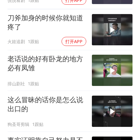
悦悦看剧
1跟贴
打开APP
刀斧加身的时候你就知道
疼了
火娃追剧
1跟贴
打开APP
老话说的好有卧龙的地方
必有凤雏
排山剧社
1跟贴
这么冒昧的话你是怎么说
出口的
狗圣哥剪辑
1跟贴