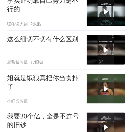
事实证明靠自己努力是不
行的
暖冬说大剧
2跟贴
这么细切不切有什么区别
就酱紫剪辑
17跟贴
姐就是饿狼真把你当食扑
了
小叮当剪辑
我要30个亿，全是不连号
的旧钞