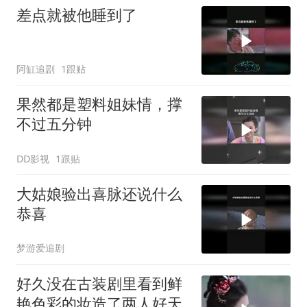
差点就被他睡到了
阿缸追剧
1跟贴
果然都是塑料姐妹情，撑
不过五分钟
DD影视
1跟贴
大姑娘验出喜脉还说什么
恭喜
梦游爱追剧
好久没在古装剧里看到鲜
艳色彩的妆造了️两人好天