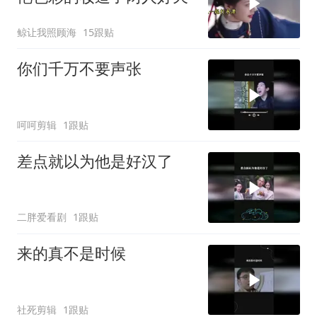
鲸让我照顾海
15跟贴
你们千万不要声张
呵呵剪辑
1跟贴
差点就以为他是好汉了
二胖爱看剧
1跟贴
来的真不是时候
社死剪辑
1跟贴