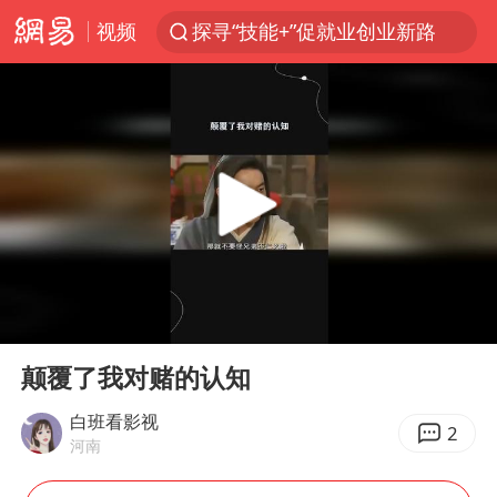
视频
探寻“技能+”促就业创业新路
维持强台风级！白海豚直奔华东沿海
印度暴发金迪普拉病毒
41岁女子为鼓励女儿考上985研究生
24小时不关空调 电费反而更低？
美国退回1000亿美元关税
“事业单位招聘不是人情买卖”
00:00
00:24
小伙靠AI减肥 45天瘦40斤进了ICU
Play
Ent
full
李亚鹏向地铁吐血女孩捐99999元
颠覆了我对赌的认知
新华社权威快报|我国编制完成新版全月地质图
白班看影视
2
河南
80后女柜员逆袭成4200亿银行副行长