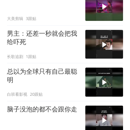
大美剪辑
3跟贴
男主：还差一秒就会把我
给吓死
长歌追剧
1跟贴
总以为全球只有自己最聪
明
白班看影视
20跟贴
脑子没泡的都不会跟你走