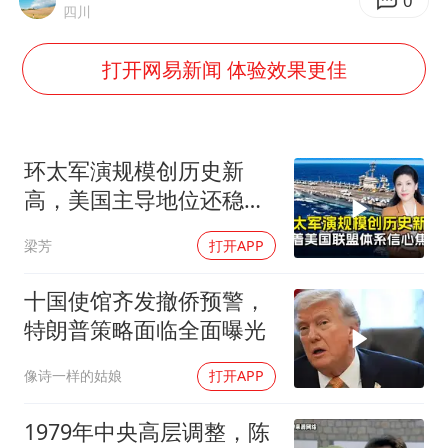
公司“上四休三”但要降薪1000元
0
四川
47岁妈妈突然产女 26岁女儿：很震惊
打开网易新闻 体验效果更佳
97岁英国奶奶飞上天再破吉尼斯纪录
OpenAI为免费用户升级GPT-5.6 Luna
“中国蔬菜之乡”最高温达41.8℃
环太军演规模创历史新
如何把百年大党建设得更加坚强有力？
高，美国主导地位还稳得
住吗
梁芳
打开APP
十国使馆齐发撤侨预警，
特朗普策略面临全面曝光
像诗一样的姑娘
打开APP
1979年中央高层调整，陈