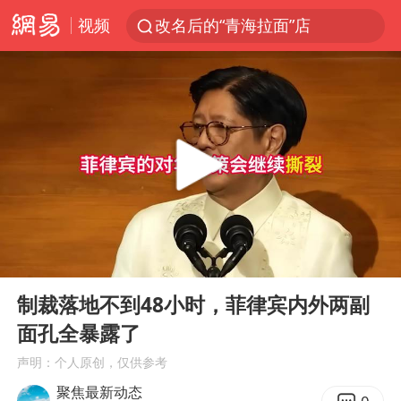
视频
改名后的“青海拉面”店
俄称欧洲若想和平解决冲突应停止援乌
台军“汉光秀”开场闹剧多
泸溪河：桃酥吃出金属牙冠视频不实
泰国枪击案已致2死 枪手仍藏学校附近
1岁宝宝碰坏纸巾盒 宝妈被索赔924元
男子结婚8年3个女儿均非亲生
00:00
06:28
台风白海豚逼近 暴雨大暴雨来袭
Play
Ent
full
“空调24小时开着更省电”不实
制裁落地不到48小时，菲律宾内外两副
面孔全暴露了
男子杀人后逃进深山21年活得像野人
声明：个人原创，仅供参考
985博士后被曝在妻子孕期出轨后续
聚焦最新动态