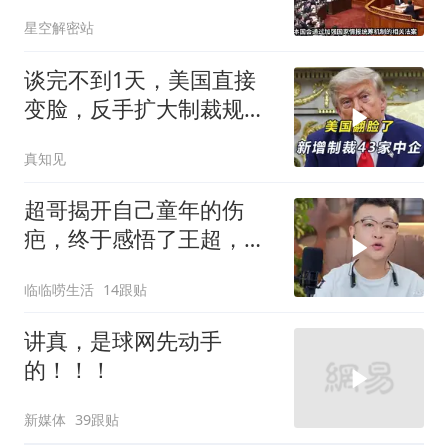
不怕中国的稀土制裁
星空解密站
谈完不到1天，美国直接
变脸，反手扩大制裁规
模，43家中企遭殃
真知见
超哥揭开自己童年的伤
疤，终于感悟了王超，他
决定接妈妈回来养老
临临唠生活
14跟贴
讲真，是球网先动手
的！！！
新媒体
39跟贴