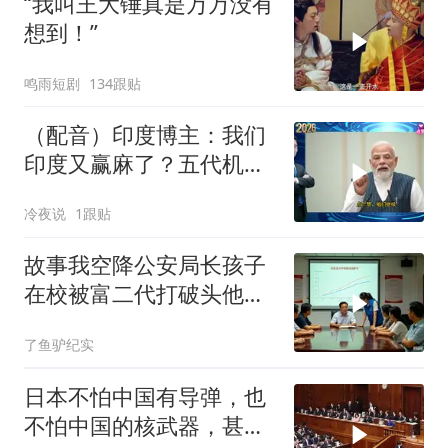
“我叫王大锤真是万万没有
想到！”
鸣雨短剧
134跟贴
（配音）印度博主：我们
印度又赢麻了？五代机还
没搞利索，六代机标签先
冷夜说
1跟贴
贴上了，欧洲还排着队求
合作
故事我空降公安局长孩子
在校被富二代打破头他爹
叫嚣开个价
了鱼驴纪实
日本不怕中国有导弹，也
不怕中国的核武器，甚至