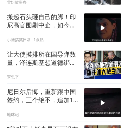
雪姐故事多
搬起石头砸自己的脚！印
尼高官围剿中企，如今烂
摊子没人收
小陆搞笑日常
1跟贴
让大使摸排所在国导弹数
量，泽连斯基想道德绑架
援乌国，黔驴技穷
宋忠平
尼日尔后悔，重新跟中国
签约，三个绝不，追加10
亿！
地球记