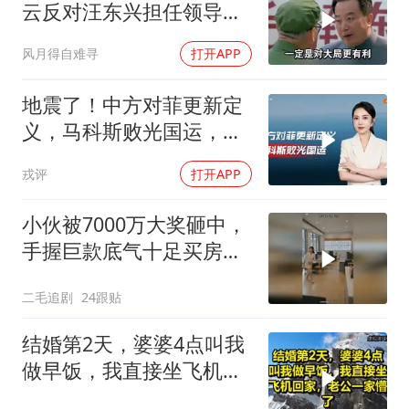
云反对汪东兴担任领导职
务
风月得自难寻
打开APP
地震了！中方对菲更新定
义，马科斯败光国运，还
剩19万亿债务未还
戎评
打开APP
小伙被7000万大奖砸中，
手握巨款底气十足买房不
问价！
二毛追剧
24跟贴
结婚第2天，婆婆4点叫我
做早饭，我直接坐飞机回
家，老公一家懵了！