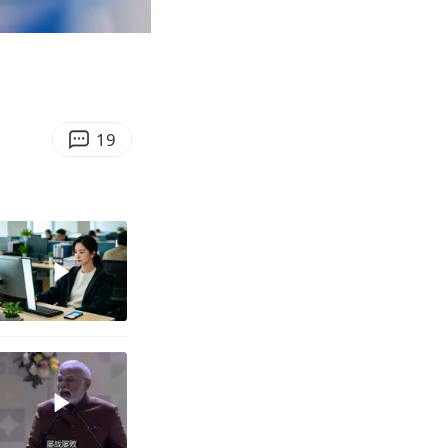
03:26
Enter
fullscreen
19