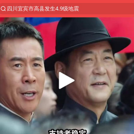
四川宜宾市高县发生4.9级地震
佛山通报笔试前13被淘汰后5名进体检
97岁英国奶奶飞上天再破吉尼斯纪录
27岁女子组织卖淫集团被悬赏通缉
泰国校园枪击案死亡人数升至7人
泸溪河：桃酥吃出金属牙冠视频不实
美国将对多晶硅衍生品加征15%关税
改名后的“青海拉面”店
女子开一天一夜空调后二氧化碳中毒
泰高官回应中国人在泰遭歧视：全面调查
河南某医院2.33亿工程串标案细节披露