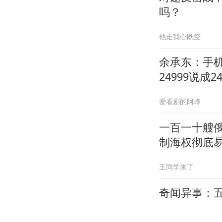
吗？
他走我心既空
余承东：手
24999说成24
爱看剧的阿峰
一百一十艘俄
制海权彻底
王同学来了
奇闻异事：