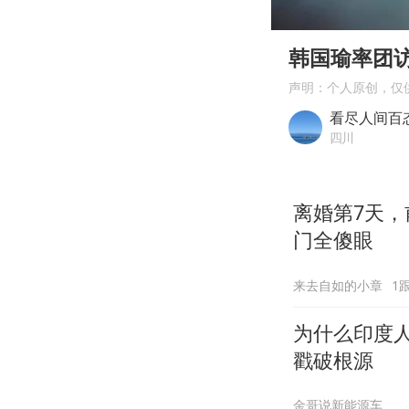
00:00
Play
韩国瑜率团访
声明：个人原创，仅
看尽人间百
四川
离婚第7天，
门全傻眼
来去自如的小章
1
为什么印度
戳破根源
金哥说新能源车