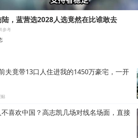
公司“上四休三”但要降薪1000元
台风灿鸿未来对中国无影响
陆，蓝营选2028人选竟然在比谁敢去
美媒称美国想用战术核武器对抗中俄
供参考
985博士后被曝在妻子孕期出轨后续
态
“空调24小时开着更省电”不实
如何把百年大党建设得更加坚强有力？
前夫竟带13口人住进我的1450万豪宅，一开
跟贴
人不喜欢中国？高志凯几场对线名场面，直接