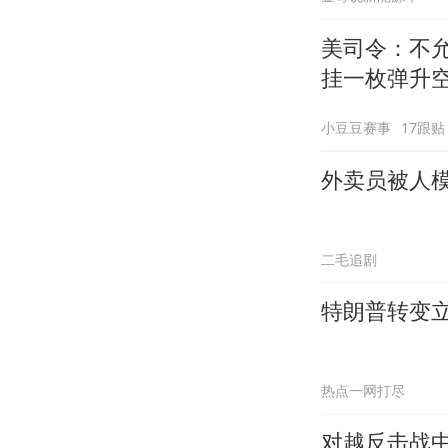
美司令：不
挂一枚弹升
小豆豆赛事
17跟贴
外卖员被人
二毛追剧
特朗普转变
热点一网打尽
对越反击战