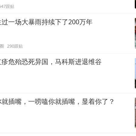
647跟贴
过一场大暴雨持续下了200万年
圈
290跟贴
红疹危殆恐死异国，马科斯进退维谷
你就插嘴，一唠嗑你就插嘴，显着你了？