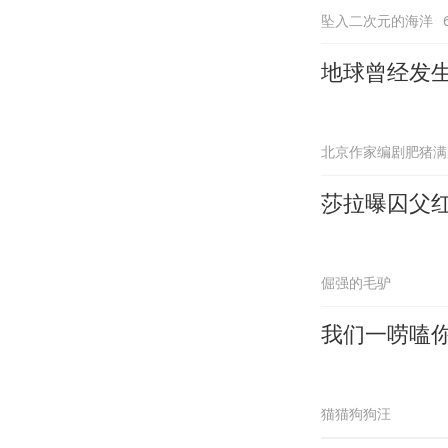
坠入二次元的海洋
地球曾经发生
北京作家编剧肥猪满
莎拉曝囚父
倔强的毛驴
我们一唠嗑
猫猫狗狗汪