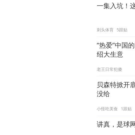
一集入坑！
刺头体育
5跟贴
“热爱”中国
绍大生意
老王日常犯傻
贝森特掀开
没给
小怪吃美食
1跟贴
讲真，是球