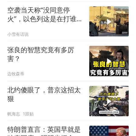
空袭当天称“没同意停
火”，以色列这是在打谁的
脸
小雪有话说
张良的智慧究竟有多厉
害？
边牧森蒂
北约傻眼了，普京这招太
狠
帆海志
1跟贴
特朗普直言：英国早就是