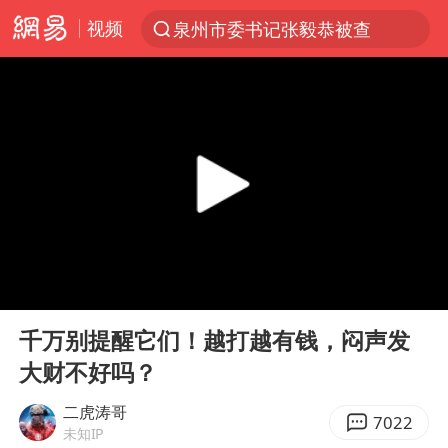
视频
泉州市委书记张毅恭被查
“电影+”如何激发千亿级消费新活力？
秘鲁和墨西哥宣布恢复外交关系
台风白海豚已进入24小时警戒线
沙特土耳其巴基斯坦签署共同防务协议
中医教你一招提升气血
美联储9月还敢加息吗
00:00
02:01
四川宜宾市高县4.9级地震致1人死亡
Play
Ent
full
胡彦斌韩磊 谁帮谁
千万别提醒它们！越打越有钱，闷声发
大财不好吗？
上海：台风白海豚或将带来龙卷风
百花奖开幕式
二虎涛哥
7022
未知IP