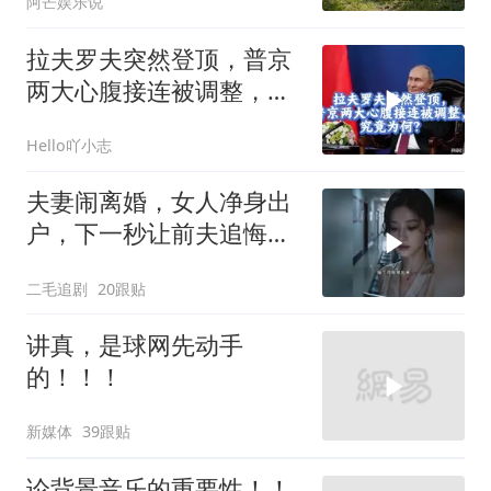
阿芒娱乐说
拉夫罗夫突然登顶，普京
两大心腹接连被调整，究
竟为何？
Hello吖小志
夫妻闹离婚，女人净身出
户，下一秒让前夫追悔莫
及！
二毛追剧
20跟贴
讲真，是球网先动手
的！！！
新媒体
39跟贴
论背景音乐的重要性！！