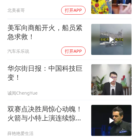
全世界
北美崔哥
打开APP
美军向商船开火，船员紧
急求救！
汽车乐乐说
打开APP
华尔街日报：中国科技巨
变！
诚阅ChengYue
双赛点决胜局惊心动魄！
火箭与小特上演连续惊险
反转，结局舒服了
薛艳艳爱生活