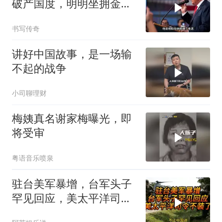
破产国度，明明坐拥金
山，却偏偏无动于衷
书写传奇
讲好中国故事，是一场输
不起的战争
小司聊理财
梅姨真名谢家梅曝光，即
将受审
粤语音乐喷泉
驻台美军暴增，台军头子
罕见回应，美太平洋司令
不装了！