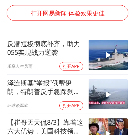
中巨芯：上半年归母净利润1405.77万元
“新疆阿勒泰八月能滑雪”不实
打开网易新闻 体验效果更佳
日本试射“战斧”导弹，国防部回应
胡彦斌获《歌手2026》歌王
反潜短板彻底补齐，助力
名创优品回应女子吐槽内裤质量差
055实现战力逆袭
秋天的第一杯奶茶到底有多火
乐享人生风雨
打开APP
飞机票免费退改真的来了
夯实基础开新局
泽连斯基“举报”俄帮伊
朗，特朗普反手急踩刹
车，美国霸权底气尽失
环球谈军武
打开APP
【崔哥天天侃8/3】靠着这
六大优势，美国科技领军