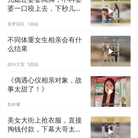
婆一口咬上去，下秒儿媳
疼的爬不起来
筱梦搞笑
1跟贴
不同体重女生相亲会有什
么结果
姐叫大雷
5跟贴
《偶遇心仪相亲对象，故
事太甜了！》
集梓馨
美女大街上抢衣服，直接
掏钱付款，下幕大哥太亏
了