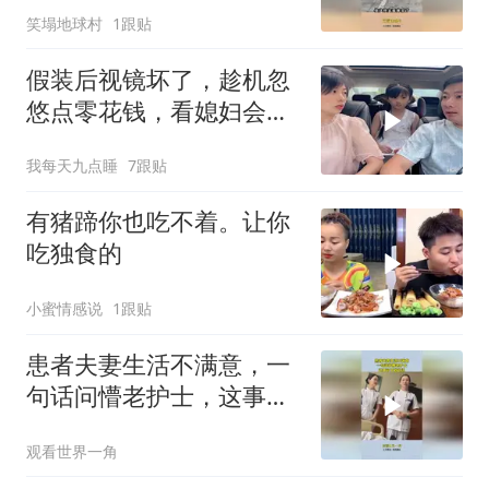
笑塌地球村
1跟贴
假装后视镜坏了，趁机忽
悠点零花钱，看媳妇会不
会给
我每天九点睡
7跟贴
有猪蹄你也吃不着。让你
吃独食的
小蜜情感说
1跟贴
患者夫妻生活不满意，一
句话问懵老护士，这事可
不敢乱说！
观看世界一角