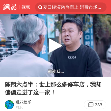
视频
夏日经济乘热而上 消费市场向新而行
白海豚对华东华北影响会大于巴威
于东来回应胖东来近25年老店年底关闭
以拒绝“和平委员会”的加沙和平计划
浙江省甬江发生2026年第1号洪水
独闯南太行的失联女生最后轨迹已确认
美将每月供乌爱国者拦截导弹
00:00
02:45
全球最大级别运输船通过长江大桥
Play
Ent
full
央视新主播李秋莹母校发文祝贺
陈翔六点半：世上那么多修车店，我却
偏偏走进了这一家！
上门女婿出轨女邻居多年被判重婚罪
国足U17与阿森纳决赛取消 并列冠军
呲花娱乐
283
河北