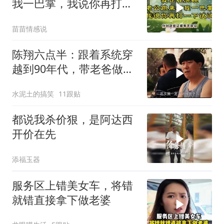
我一巴掌，我说你再打一
下试试
苗苗情感说
陈翔六点半：跟着系统穿
越到90年代，带老爸做生
意致富！
水泥土的搞笑
11跟贴
都说我杀价狠，是阿达西
开价在先
添福玉器
服务区上错美女车，将错
就错直接拿下做老婆