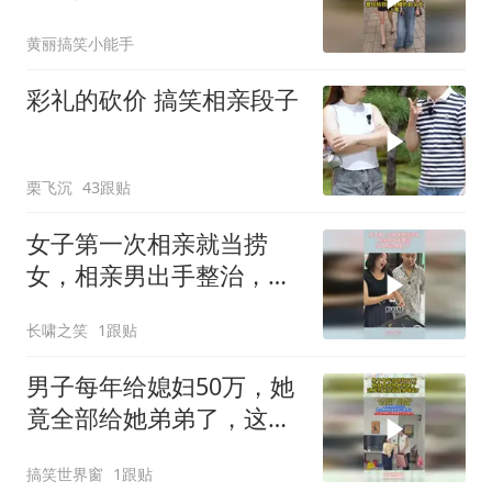
黄丽搞笑小能手
彩礼的砍价 搞笑相亲段子
栗飞沉
43跟贴
女子第一次相亲就当捞
女，相亲男出手整治，女
子瞬间傻眼了！
长啸之笑
1跟贴
男子每年给媳妇50万，她
竟全部给她弟弟了，这样
的无底洞谁养得起？
搞笑世界窗
1跟贴