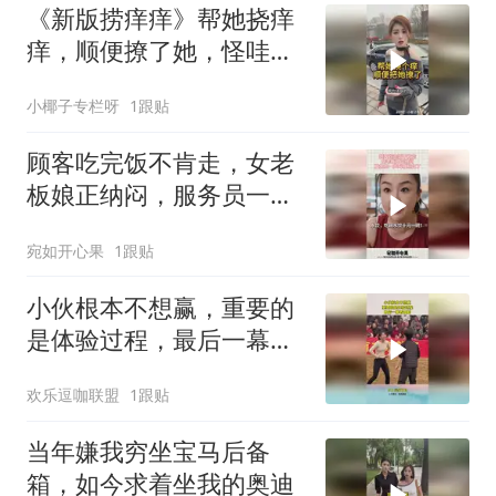
《新版捞痒痒》帮她挠痒
痒，顺便撩了她，怪哇
咯！
小椰子专栏呀
1跟贴
顾客吃完饭不肯走，女老
板娘正纳闷，服务员一声
叫喊明白了
宛如开心果
1跟贴
小伙根本不想赢，重要的
是体验过程，最后一幕看
傻眼
欢乐逗咖联盟
1跟贴
当年嫌我穷坐宝马后备
箱，如今求着坐我的奥迪