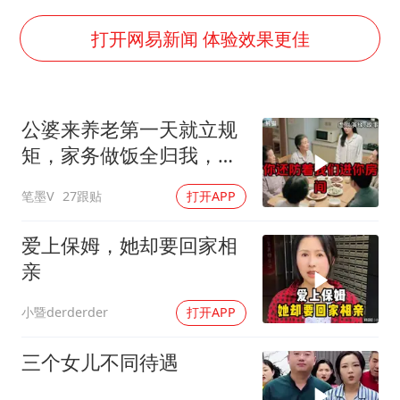
香港刷新1884年以来最高气温纪录
上海全力守护市民“菜篮子”
打开网易新闻 体验效果更佳
暑期研学游升温 在旅途中增长知识
猫咪过火把节被抹成黑猫
公婆来养老第一天就立规
宝妈给四胞胎取名平安喜乐
矩，家务做饭全归我，老
BLG经理辟谣Bin离队
公点头，我一句话令全桌
笔墨V
27跟贴
打开APP
寂静
总书记点赞的非遗苗绣焕发新生机
爱上保姆，她却要回家相
亲
小暨derderder
打开APP
三个女儿不同待遇