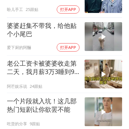
盼儿手工
25跟贴
打开APP
婆婆赶集不带我，给他贴
个小尾巴
爱下厨的阿酾
打开APP
老公工资卡被婆婆收走第
二天，我月薪3万3睡到9
点没起来，婆婆推门问我
阿芒娱乐说
24跟贴
怎么没做早饭
一个片段就入坑！这几部
热门短剧让你欲罢不能
吃货的分享
9跟贴