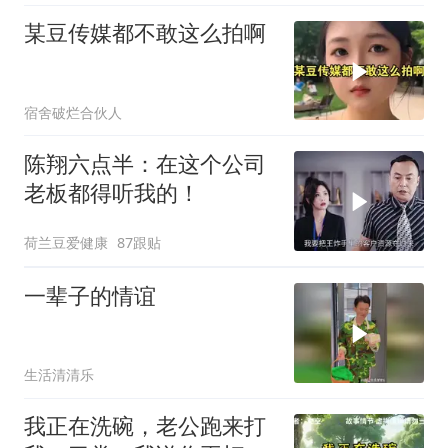
某豆传媒都不敢这么拍啊
宿舍破烂合伙人
陈翔六点半：在这个公司
老板都得听我的！
荷兰豆爱健康
87跟贴
一辈子的情谊
生活清清乐
我正在洗碗，老公跑来打