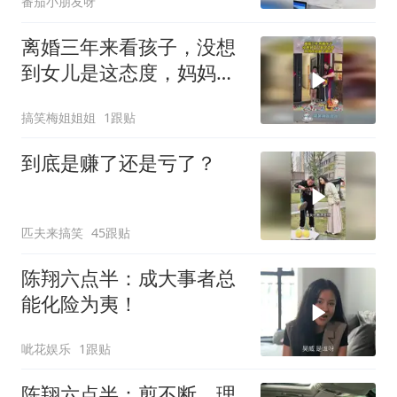
番茄小朋友呀
离婚三年来看孩子，没想
到女儿是这态度，妈妈伤
心留下眼泪！
搞笑梅姐姐姐
1跟贴
到底是赚了还是亏了？
匹夫来搞笑
45跟贴
陈翔六点半：成大事者总
能化险为夷！
呲花娱乐
1跟贴
陈翔六点半：剪不断，理