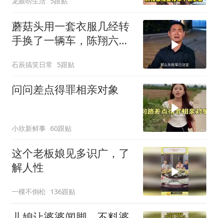
龙眼唠生活
5跟贴
蘑菇头用一套衣服几经转
手换了一辆车，陈翔六点
半
石辰搞笑日常
5跟贴
问问差点得罪相亲对象
小欣新鲜事
60跟贴
这个老板娘见多识广，了
解人性
一棵不倒松
136跟贴
儿媳让婆婆闻脚，不料婆