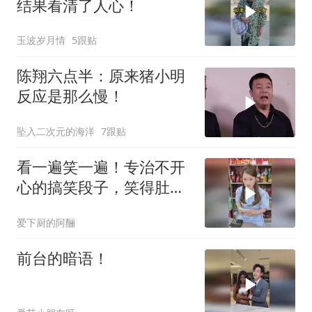
结果看清了人心！
玉波岁月情
5跟贴
陈翔六点半：原来猪小明
反应是那么慢！
坠入二次元的海洋
7跟贴
看一遍笑一遍！专治不开
心的搞笑段子，笑得肚子
疼
爱下厨的阿酾
前台的暗语！