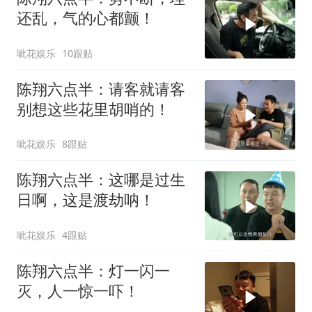
还乱，气的心都颤！
呲花娱乐
10跟贴
陈翔六点半：请客就请客
别想这些花里胡哨的！
呲花娱乐
8跟贴
陈翔六点半：这哪是过生
日啊，这是渡劫呐！
呲花娱乐
4跟贴
陈翔六点半：灯一闪一
灭，人一惊一吓！