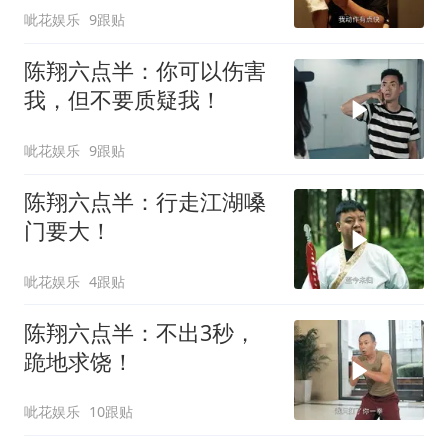
呲花娱乐
9跟贴
陈翔六点半：你可以伤害
我，但不要质疑我！
呲花娱乐
9跟贴
陈翔六点半：行走江湖嗓
门要大！
呲花娱乐
4跟贴
陈翔六点半：不出3秒，
跪地求饶！
呲花娱乐
10跟贴