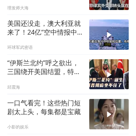
5个必须完成的任务
理发师大海
美国还没走，澳大利亚就
来了！24亿“空中情报中
心”刚到手就杀入南海
环球军武密语
“伊斯兰北约”呼之欲出，
三国绕开美国结盟，特朗
普彻底坐不住了
邱震海
一口气看完！这些热门短
剧太上头，每集都是宝藏
小影的娱乐