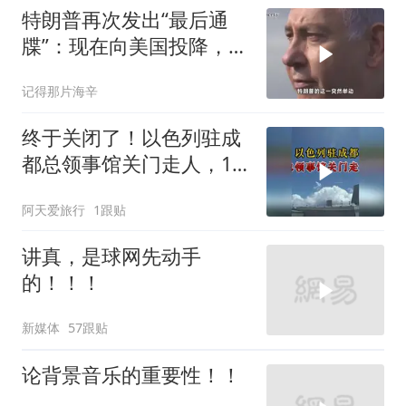
特朗普再次发出“最后通
牒”：现在向美国投降，是
伊朗最后的机会
记得那片海辛
终于关闭了！以色列驻成
都总领事馆关门走人，12
年一个轮回
阿天爱旅行
1跟贴
讲真，是球网先动手
的！！！
新媒体
57跟贴
论背景音乐的重要性！！