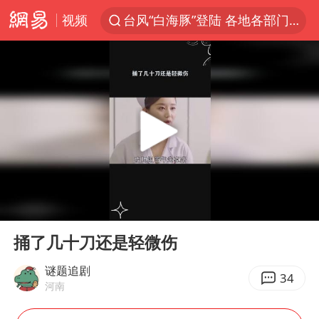
视频
台风“白海豚”登陆 各地各部门全力应对
部分银行上调存款利率
小沈阳加盟《披荆斩棘》
新疆生产建设兵团生态环境局原局长被查
朱一龙的鼻子怎么了
上海暴雨已致多处积水
三预警齐发 11个省份有大到暴雨
00:00
00:19
上海地铁4条线路全线停运
Play
Ent
full
上海鼓励居家办公
捅了几十刀还是轻微伤
4.2平卫生间补漏注胶花1.55万
谜题追剧
34
河南
国乒连续两站无缘冠军