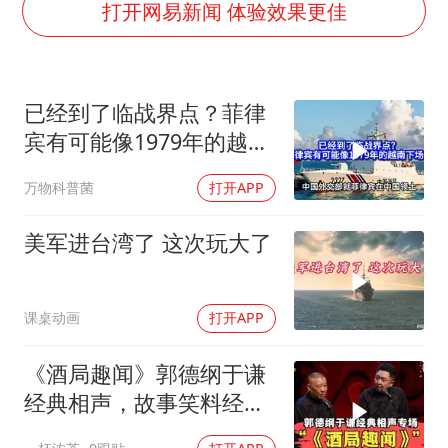
5万小车卖不动 微型代步车集体遇冷
打开网易新闻 体验效果更佳
科创50指数跌幅扩大至2%
周星驰妈妈现身香港首映礼
已经到了临战界点？菲律
白海豚路径图
宾有可能像1979年的越南
56岁刘奕君跟13岁女儿合跳
下场吗？
万物科普菌
打开APP
大疆错失宇树
从科技创新看开局起步的时与势
美军进台湾了 这次玩大了
课桌动画
打开APP
《酒局趣闻》郭德纲于谦
经典相声，故事笑料经典
不断！