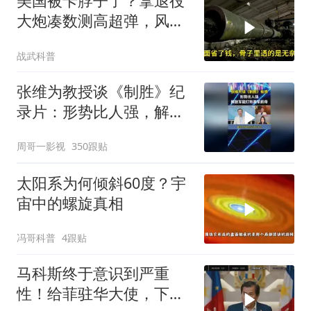
美国被卡脖子了？拿退役
大炮凑数测高超弹，风洞
技术落后中国整整一代
战武科普
张维为教授谈《制胜》纪
录片：形势比人强，解放
军能打败美军航母！
周哥一影视
350跟贴
太阳系为何倾斜60度？宇
宙中的螺旋真相
冯哥科普
4跟贴
马科斯终于意识到严重
性！给菲驻华大使，下达