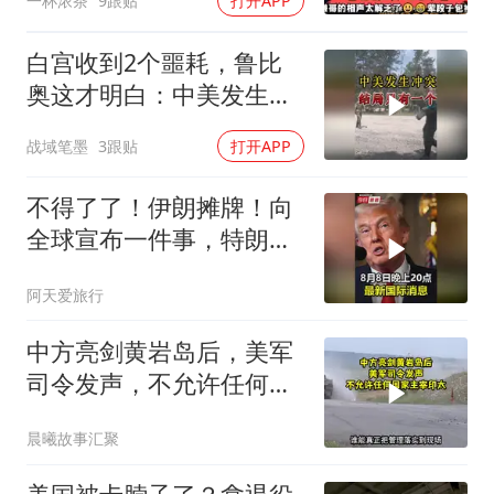
一杯浓茶
9跟贴
打开APP
白宫收到2个噩耗，鲁比
奥这才明白：中美发生冲
突，结局只有一个
战域笔墨
3跟贴
打开APP
不得了了！伊朗摊牌！向
全球宣布一件事，特朗普
这下进退两难了！
阿天爱旅行
中方亮剑黄岩岛后，美军
司令发声，不允许任何国
家主宰印太
晨曦故事汇聚