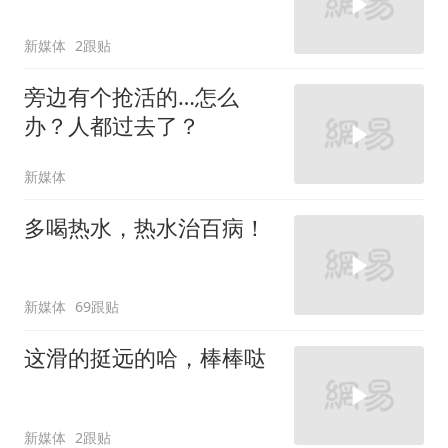
新媒体
2跟贴
旁边有个抢活的…怎么
办？人都过去了？
新媒体
多喝热水，热水治百病！
新媒体
69跟贴
这滑的挺远的哈，棒棒哒
新媒体
2跟贴