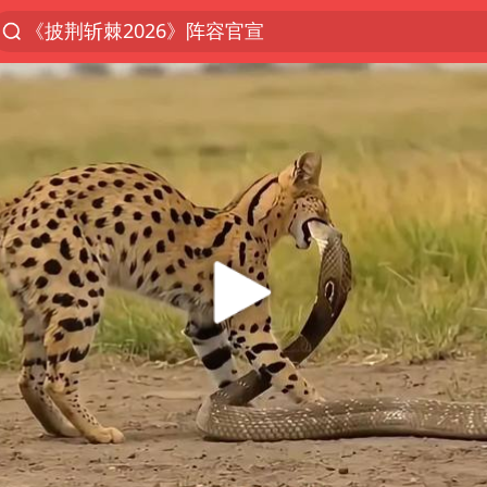
《披荆斩棘2026》阵容官宣
浙江省委书记：该停下的坚决停下来
杭州机场已取消航班388架次
中国籍豪华游艇富商之子在泰国被杀
上海中心千吨“镇楼神器”摆动明显
白海豚北上或致京津冀暴雨
看完所有石窟需2000元？景区回应
10余省份将出现强风雨 局地特大暴雨
广西公开征集涉黑涉恶犯罪线索
王艺迪2-4不敌张本美和止步4强
新疆一婚礼线上邀请引热议