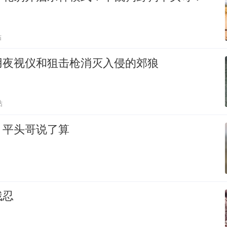
贴
用夜视仪和狙击枪消灭入侵的郊狼
贴
，平头哥说了算
残忍