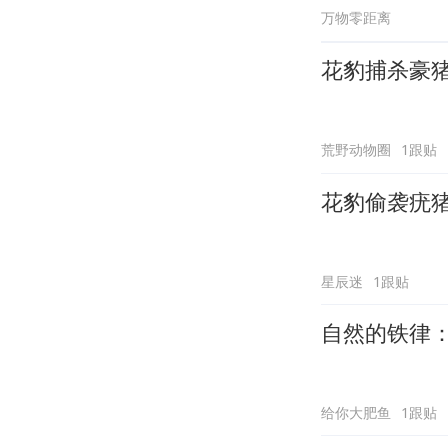
万物零距离
花豹捕杀豪
荒野动物圈
1跟贴
花豹偷袭疣
星辰迷
1跟贴
自然的铁律
给你大肥鱼
1跟贴