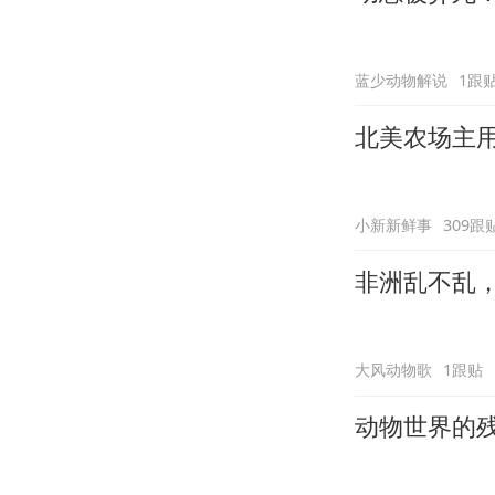
蓝少动物解说
1跟
北美农场主
小新新鲜事
309跟
非洲乱不乱
大风动物歌
1跟贴
动物世界的