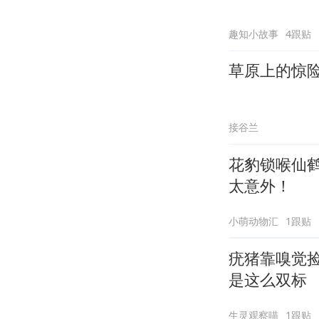
趣知小故事
4跟贴
草原上的惊
接谷兰
花豹锁喉仙
太意外！
小萌动物汇
1跟贴
疣猪靠嗅觉
是这么双标
生灵观察喵
1跟贴