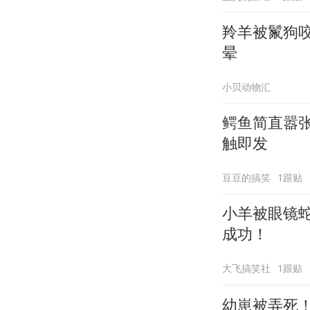
羚羊被鬣狗
晕
小贝动物汇
鳄鱼简直嚣
触即发
豆豆的搞笑
1跟贴
小羊被眼镜
成功！
大飞搞笑社
1跟贴
幼崽被弄死