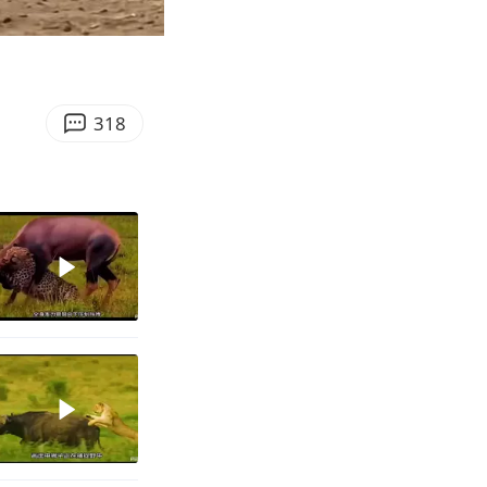
03:14
Enter
fullscreen
318