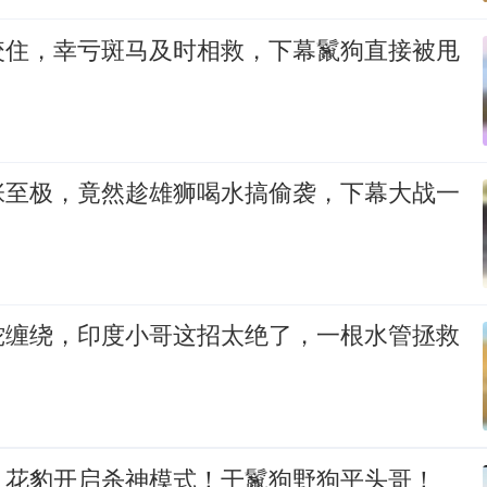
咬住，幸亏斑马及时相救，下幕鬣狗直接被甩
张至极，竟然趁雄狮喝水搞偷袭，下幕大战一
蛇缠绕，印度小哥这招太绝了，一根水管拯救
！花豹开启杀神模式！干鬣狗野狗平头哥！