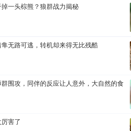
干掉一头棕熊？狼群战力揭秘
猎隼无路可逃，转机却来得无比残酷
狮群围攻，同伴的反应让人意外，大自然的食
太厉害了