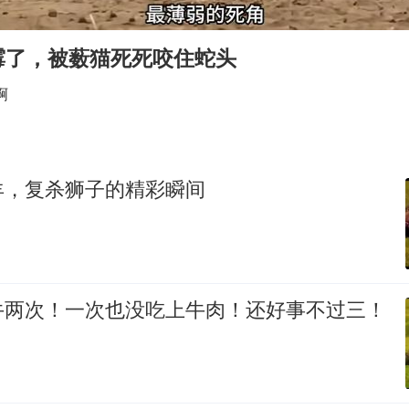
世界第1特鲁姆普斯诺克中国赛一轮游
国足U17与阿森纳决赛取消 并列冠军
霉了，被薮猫死死咬住蛇头
上门女婿出轨女邻居多年被判重婚罪
啊
构建更高水平的全民健身公共服务体系
刘嘉玲晒与周星驰合照
奋力开创中国式现代化建设新局面
羊，复杀狮子的精彩瞬间
牛两次！一次也没吃上牛肉！还好事不过三！