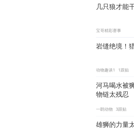
几只狼才能
宝哥精彩赛事
岩缝绝境！
动物趣谈1
1跟贴
河马喝水被
物链太残忍
一鹞动物
3跟贴
雄狮的力量