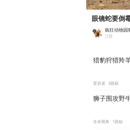
00:00
Play
眼镜蛇要倒
疯狂动物园
江西
猎豹狩猎羚
星辰迷
3跟贴
狮子围攻野
生命视角
1跟贴