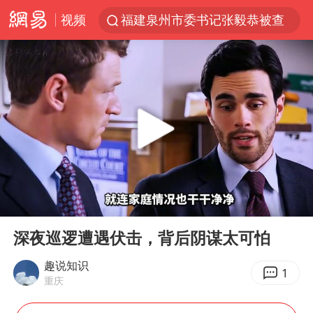
视频
福建泉州市委书记张毅恭被查
我国货物贸易进出口超30万亿元
曝韩国足协为外籍裁判员安排色情招待
向鹏0-3不敌张本智和
佛山通报笔试前13被淘汰后5名进体检
“新疆阿勒泰八月能滑雪”不实
广东雷州通报特教老师招聘违规事件
00:00
07:45
“立秋的第一杯奶茶”又爆单了
Play
Ent
full
陈幸同晋级WTT横滨冠军赛8强
深夜巡逻遭遇伏击，背后阴谋太可怕
泰国枪击案凶手先杀祖父母后行凶
趣说知识
1
重庆
超颖电子拟投资20.86亿建设新项目