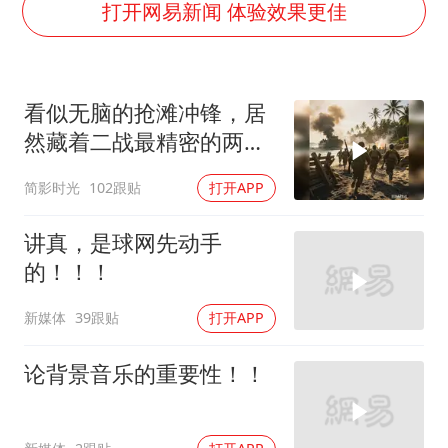
山东一元代青花杯离奇失踪
打开网易新闻 体验效果更佳
国防部：中国军队坚决反制任何闹海挑衅图谋
宇树科技中一签需缴款7.54万元
看似无脑的抢滩冲锋，居
两名乘客在飞机上因调节座椅起冲突
然藏着二战最精密的两栖
山东潍坊发布大风黄色预警
登陆作战体系
简影时光
102跟贴
打开APP
夯实基础开新局
讲真，是球网先动手
的！！！
新媒体
39跟贴
打开APP
论背景音乐的重要性！！