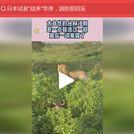
日本试射“战斧”导弹，国防部回应
台风白海豚实时路径
向鹏0-3不敌张本智和
曝韩国足协为外籍裁判员安排色情招待
四川宜宾市高县4.9级地震致1人死亡
广东雷州通报特教老师招聘违规事件
我国外贸延续良好增长态势
“新疆阿勒泰八月能滑雪”不实
陈幸同晋级WTT横滨冠军赛8强
泰国枪击案凶手先杀祖父母后行凶
“立秋的第一杯奶茶”又爆单了