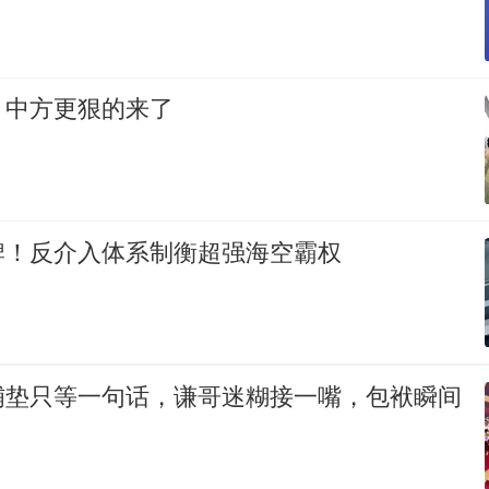
，中方更狠的来了
牌！反介入体系制衡超强海空霸权
铺垫只等一句话，谦哥迷糊接一嘴，包袱瞬间