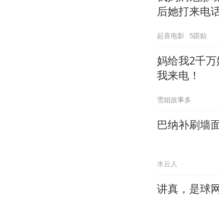
后她打来电
起喜电影
5跟贴
妈给我2千
我来电！
雪姐故事多
巴纳补刷墙面
水云人
讲真，是球