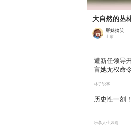
00:00
Play
大自然的丛
胖妹搞笑
山东
遭新任领导
言她无权命
林子说事
历史性一刻
乐享人生风雨