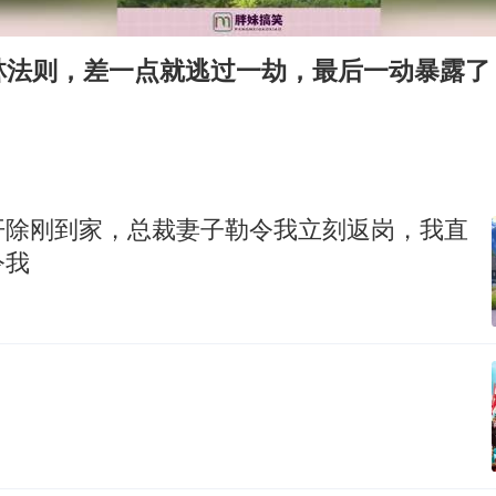
国防部：坚决反制任何闹海挑衅图谋
超颖电子拟投资20.86亿建设新项目
林法则，差一点就逃过一劫，最后一动暴露了
宇树科技中一签需缴款7.54万元
两名乘客在飞机上因调节座椅起冲突
女儿为争财产堵门阻挠父亲出殡
夯实基础开新局
开除刚到家，总裁妻子勒令我立刻返岗，我直
令我
！