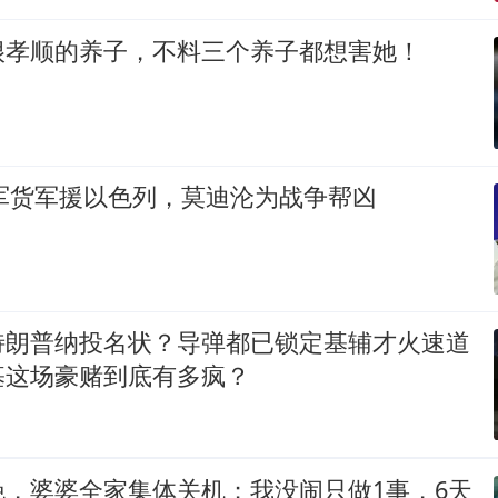
很孝顺的养子，不料三个养子都想害她！
批军货军援以色列，莫迪沦为战争帮凶
特朗普纳投名状？导弹都已锁定基辅才火速道
基这场豪赌到底有多疯？
晚，婆婆全家集体关机；我没闹只做1事，6天