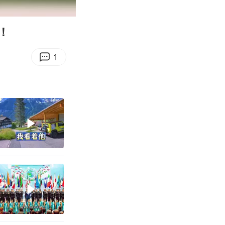
00:13
Enter
fullscreen
！
1