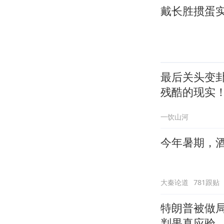
戴长胜掼蛋实
最后关头变
残酷的现实
一饮山河
今年暑期，
大秦论道
781跟贴
特朗普被做
判果真应验