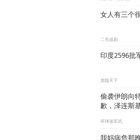
女人有三个
二毛追剧
印度2596
龙隐天下
偷袭伊朗向
歉，泽连斯
环球谈军武
我妈病危那