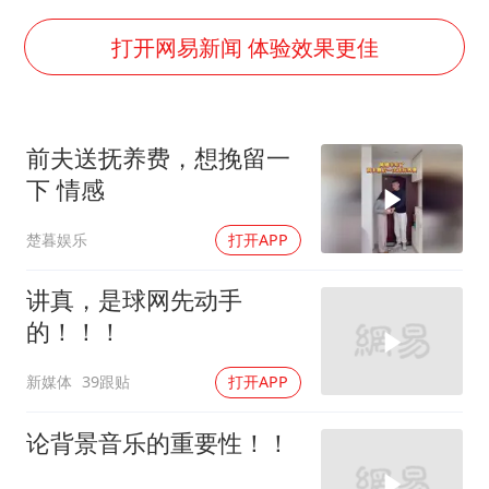
关之琳否认与27岁模特的恋情
多地要求领导干部带头休假
打开网易新闻 体验效果更佳
中央气象台发布台风黄色预警
对话重庆地铁吐血女孩
前夫送抚养费，想挽留一
中方回应日本广岛核爆81周年
下 情感
奋进开新局 实干挑大梁
楚暮娱乐
打开APP
讲真，是球网先动手
的！！！
新媒体
39跟贴
打开APP
论背景音乐的重要性！！