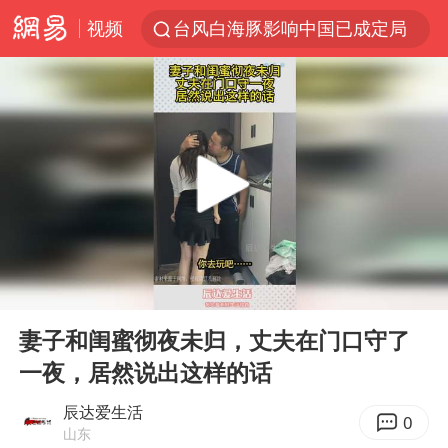
视频
台风白海豚影响中国已成定局
昆明石林火把节
胡塞武装袭扰红海航运行动升级
我国编制完成新版全月地质图
台风白海豚即将进入48小时警戒线
官方回应献血屋不让市民入内躲雨
郑国霖回应去景区上班被保安拦下
00:00
00:11
80后女柜员逆袭成4200亿银行副行长
Play
Ent
full
感觉全东北都在等7号
妻子和闺蜜彻夜未归，丈夫在门口守了
一夜，居然说出这样的话
扎哈罗娃批广岛市长不提美国原子弹
女子利用漏洞0元薅走3000多件家电
辰达爱生活
0
山东