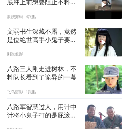
底冲上前想要阻止不料最
终还是没能成功
浪嫂剪辑
4跟贴
文弱书生深藏不露，竟然
是位绝世高手小鬼子要惨
了
剧说侃影
八路三人刚走进树林，不
料队长看到了诡异的一幕
飞鸟潜影
1跟贴
八路军智慧过人，用计中
计将小鬼子打的是屁滚尿
流