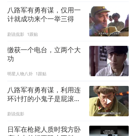
八路军有勇有谋，仅用一
计就成功来个一举三得
剧说侃影
1跟贴
缴获一个电台，立两个大
功
明星人物八卦
1跟贴
八路军有勇有谋，利用连
环计打的小鬼子是屁滚尿
流
剧说侃影
日军在枪毙人质时我方卧