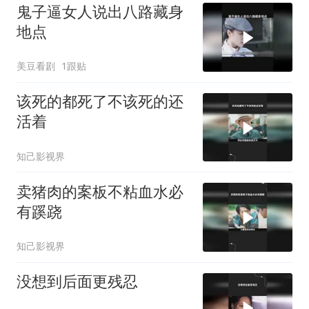
鬼子逼女人说出八路藏身
地点
美豆看剧
1跟贴
该死的都死了不该死的还
活着
知己影视界
卖猪肉的案板不粘血水必
有蹊跷
知己影视界
没想到后面更残忍