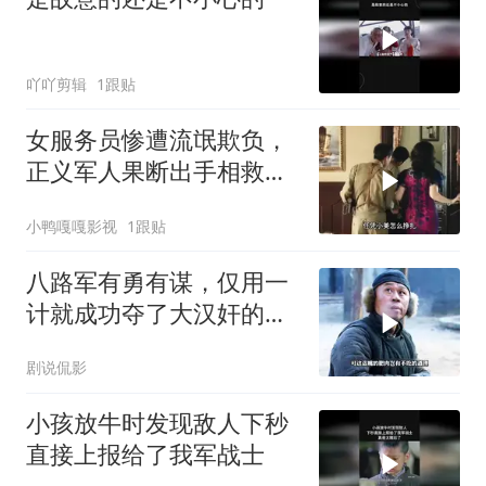
吖吖剪辑
1跟贴
女服务员惨遭流氓欺负，
正义军人果断出手相救，
英雄壮举令人动容
小鸭嘎嘎影视
1跟贴
八路军有勇有谋，仅用一
计就成功夺了大汉奸的配
枪
剧说侃影
小孩放牛时发现敌人下秒
直接上报给了我军战士