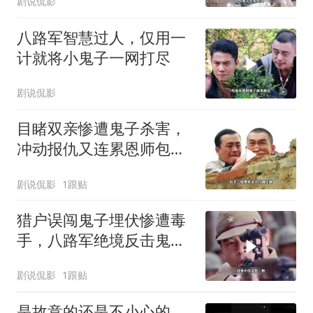
剧说侃影
八路军智慧过人，仅用一
计就将小鬼子一网打尽
剧说侃影
目睹双亲惨遭鬼子杀害，
冲动报仇又连累恩师包疙
瘩丧命
剧说侃影
1跟贴
猎户误闯鬼子埋伏惨遭毒
手，八路军绝境反击鬼子
狙击手
剧说侃影
1跟贴
是故意的还是不小心的