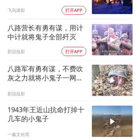
飞鸟潜影
打开APP
八路营长有勇有谋，用计
中计就将鬼子全部歼灭
剧说侃影
打开APP
八路军有勇有谋，不费吹
灰之力就将小鬼子一网打
尽
剧说侃影
1943年王近山抗命打掉十
几车的小鬼子
一鑫文化馆