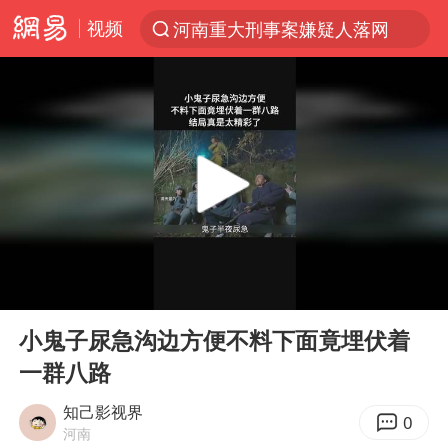
视频
河南重大刑事案嫌疑人落网
解锁各地夏日限定体验
西湖突现狂风暴雨 游客瞬间被浇透
金饰克价一夜涨回1300元
新疆景区自驾服务费改为按车收费
视频丨中国东方电气集团原党组副书记、董事宋致远被查
梁家辉：到内地拍戏不是北上是回归
00:00
00:52
白海豚将正面袭击贯穿浙江
Play
Ent
full
酒店回应车内过夜被收150元
小鬼子尿急沟边方便不料下面竟埋伏着
一群八路
几元成本 千万市值蒸发
牛津大学一纸声明甩不了锅
知己影视界
0
河南