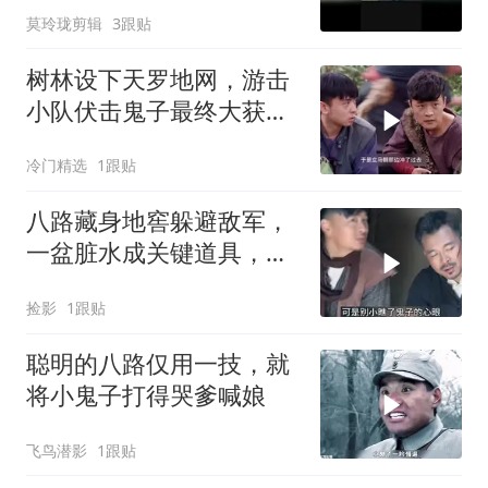
莫玲珑剪辑
3跟贴
树林设下天罗地网，游击
小队伏击鬼子最终大获全
胜
冷门精选
1跟贴
八路藏身地窖躲避敌军，
一盆脏水成关键道具，巧
妙骗过搜查化险为夷
捡影
1跟贴
聪明的八路仅用一技，就
将小鬼子打得哭爹喊娘
飞鸟潜影
1跟贴