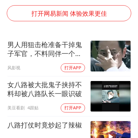
儿子陪躺平老爹体验外卖员火了
浙江台州《告全体市民书》
打开网易新闻 体验效果更佳
香港宏福苑火灾或由烟头引起
西贝创始人贾国龙押注鲜羊赛道
男人用狙击枪准备干掉鬼
“不怕六爷挂得多 就怕六爷挂一颗”
子军官，不料同伴一个手
多个明星演唱会取消
势，竟察觉不对劲
风影视
打开APP
36岁男演员成景区NPC后人气爆棚
人民的健康、体质、幸福一脉相承
女八路被大批鬼子挟持不
料却被八路队长一眼识破
美豆看剧
4跟贴
打开APP
八路打仗时竟炒起了辣椒