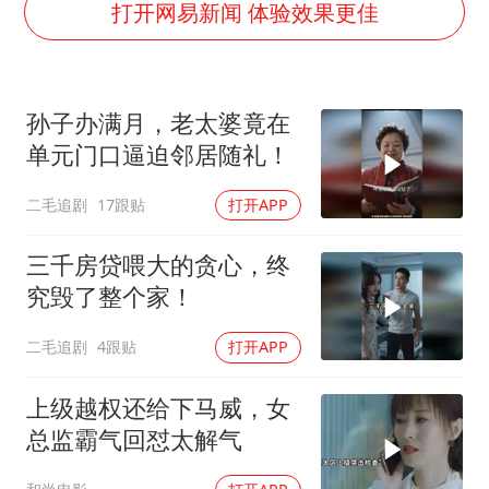
女子利用漏洞0元薅走3000多件家电
打开网易新闻 体验效果更佳
金饰克价大幅跳涨
关之琳否认与27岁模特的恋情
孙子办满月，老太婆竟在
多地要求领导干部带头休假
单元门口逼迫邻居随礼！
对话重庆地铁吐血女孩
二毛追剧
17跟贴
打开APP
奋进开新局 实干挑大梁
三千房贷喂大的贪心，终
究毁了整个家！
二毛追剧
4跟贴
打开APP
上级越权还给下马威，女
总监霸气回怼太解气