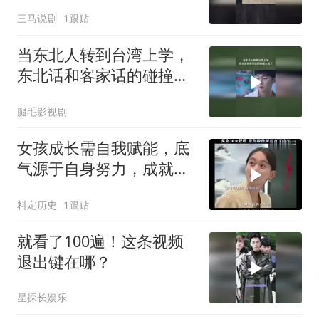
的成全
三马说剧
1跟贴
当东北人转到台湾上学，
东北话和客家话的碰撞太
逗了
腿毛影视剧
女孩成长需自我赋能，底
气源于自身努力，成就独
立精彩人生
料定历史
1跟贴
就看了100遍！这条视频
退出键在哪？
星探长娱乐