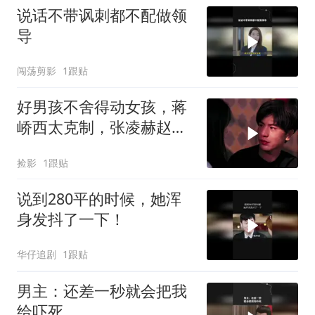
说话不带讽刺都不配做领
导
闯荡剪影
1跟贴
好男孩不舍得动女孩，蒋
峤西太克制，张凌赫赵今
麦演绎纯爱
捡影
1跟贴
说到280平的时候，她浑
身发抖了一下！
华仔追剧
1跟贴
男主：还差一秒就会把我
给吓死