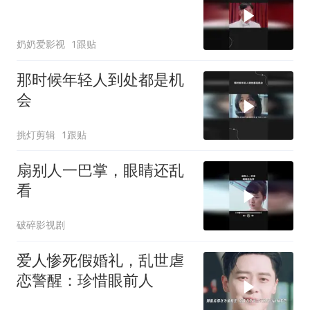
奶奶爱影视
1跟贴
那时候年轻人到处都是机
会
挑灯剪辑
1跟贴
扇别人一巴掌，眼睛还乱
看
破碎影视剧
爱人惨死假婚礼，乱世虐
恋警醒：珍惜眼前人