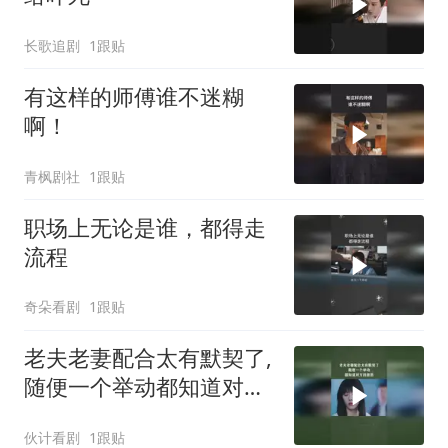
长歌追剧
1跟贴
有这样的师傅谁不迷糊
啊！
青枫剧社
1跟贴
职场上无论是谁，都得走
流程
奇朵看剧
1跟贴
老夫老妻配合太有默契了,
随便一个举动都知道对方
的意思
伙计看剧
1跟贴