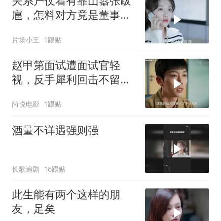
关系户仗着有靠山嚣张跋
扈，怎料对方竟是董事长
的孙女
片场小王
1跟贴
赵甲第面试遭面试官轻
视，反手犀利回击不留情
面，面试官被说得哑口无
尚悦电影
1跟贴
言
酒量不详遇强则强
长歌追剧
16跟贴
此生能有两个这样的朋
友，足矣