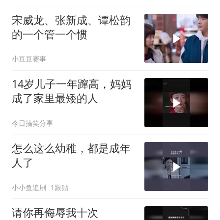
宋威龙、张新成、谭松韵
的一个管一个惯
小豆豆赛事
14岁儿子一年蹿高，妈妈
成了家里最矮的人
今日搞笑分享
怎么这么幼稚，都是成年
人了
小小鱼追剧
1跟贴
请你再侮辱我十次