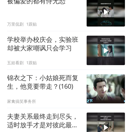
被偏爱的都有恃无恐
万里侃剧
1跟贴
学校举办校庆会，实验班
却被大家嘲讽只会学习
五娃看剧
1跟贴
锦衣之下：小姑娘死而复
生，他竟要带走？(160)
家禽搞笑事务所
夫妻关系最终走到尽头，
适时放手才是对彼此最好