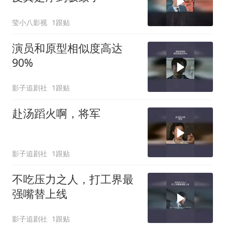
莹小八影视
1跟贴
演员和原型相似度高达
90%
影子追剧社
1跟贴
赴汤蹈火啊，将军
影子追剧社
1跟贴
不吃压力之人，打工界最
强嘴替上线
影子追剧社
1跟贴