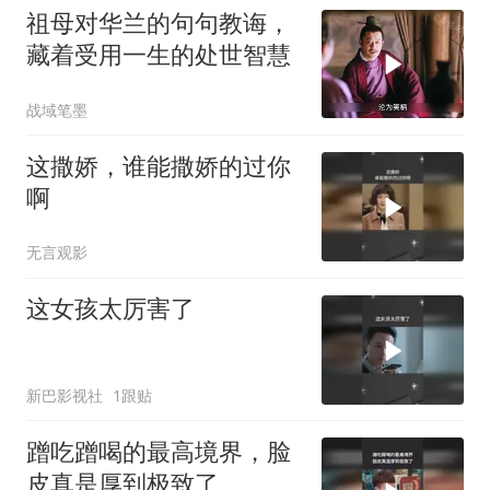
祖母对华兰的句句教诲，
藏着受用一生的处世智慧
战域笔墨
这撒娇，谁能撒娇的过你
啊
无言观影
这女孩太厉害了
新巴影视社
1跟贴
蹭吃蹭喝的最高境界，脸
皮真是厚到极致了