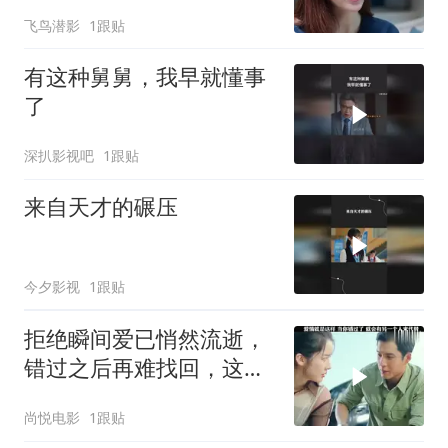
飞鸟潜影
1跟贴
有这种舅舅，我早就懂事
了
深扒影视吧
1跟贴
来自天才的碾压
今夕影视
1跟贴
拒绝瞬间爱已悄然流逝，
错过之后再难找回，这份
情从此与你无关
尚悦电影
1跟贴