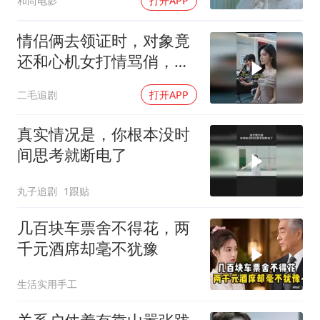
和尚电影
打开APP
情侣俩去领证时，对象竟
还和心机女打情骂俏，女
孩直接不结了！
二毛追剧
打开APP
真实情况是，你根本没时
间思考就断电了
丸子追剧
1跟贴
几百块车票舍不得花，两
千元酒席却毫不犹豫
生活实用手工