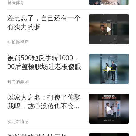
刺头体育
差点忘了，自己还有一个
有实力的爹
社长影视局
被罚500她反手转1000，
00后整顿职场让老板傻眼
时尚的弄潮
以家人之名：打傻了你娶
我吗，放心没傻也不会娶
的
次元君情感