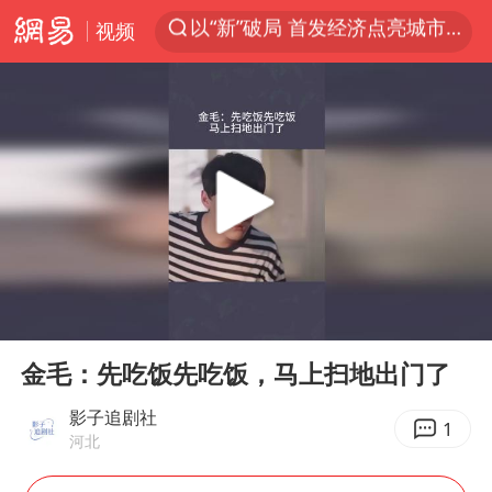
视频
昆明石林火把节
我国编制完成新版全月地质图
宇树科技发行价格150.80元/股
江钨装备：无注入矿山资产安排
台风白海豚即将进入48小时警戒线
官方回应献血屋不让市民入内躲雨
郑国霖回应去景区上班被保安拦下
00:00
02:34
80后女柜员逆袭成4200亿银行副行长
Play
Ent
full
感觉全东北都在等7号
金毛：先吃饭先吃饭，马上扫地出门了
中央气象台发布台风黄色预警
影子追剧社
1
河北
扎哈罗娃批广岛市长不提美国原子弹