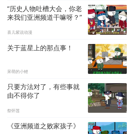
“历史人物吐槽大会，你老
来我们亚洲频道干嘛呀？”
喜儿紫说动漫
关于蓝星上的那点事！
呆萌的小鲤
只要方法对了，有些事就
由不得你了
祭怀莲
《亚洲频道之败家孩子》