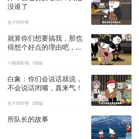
没谁了
包子同学呀
就算你们想要搞我，那也
得想个好点的理由吧，这
这...他不成立啊
小萌讲影视
1跟贴
白象：你们会说话就说，
不会说话闭嘴，真来气！
包子同学呀
3跟贴
所队长的故事