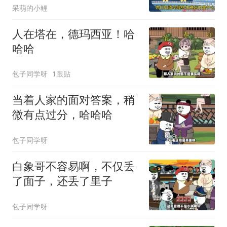
呆萌的小鲤
人在塔在，德玛西亚！哈
哈哈
包子同学呀
1跟贴
当着人家的面对答案，稍
微有点过分，哈哈哈
包子同学呀
白象哥不容易啊，不仅丢
了面子，还丢了里子
包子同学呀