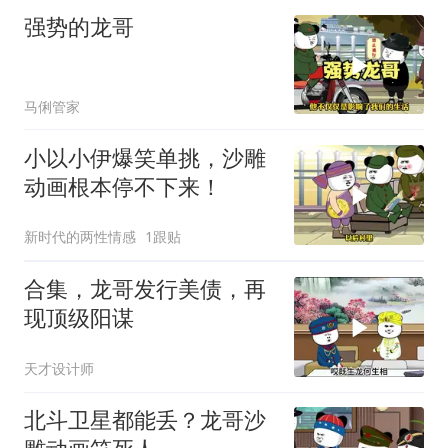
强势的龙哥
马俐管家
小以小伊爆笑单挑，沙雕
动画根本停不下来！
新时代的两性情感
1跟贴
合集，龙哥发行美债，再
现顶级阳谋
天才设计师
北斗卫星都能丢？龙哥沙