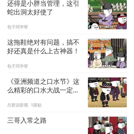
还得是小胖当管理，这引
蛇出洞太好使了
包子同学呀
这拖鞋绝对有问题，搞不
好还真是什么上古神器！
包子同学呀
《亚洲频道之口水节》这
么精彩的口水大战一定不
要错过哦
吕新说影视
1跟贴
三哥入常之路