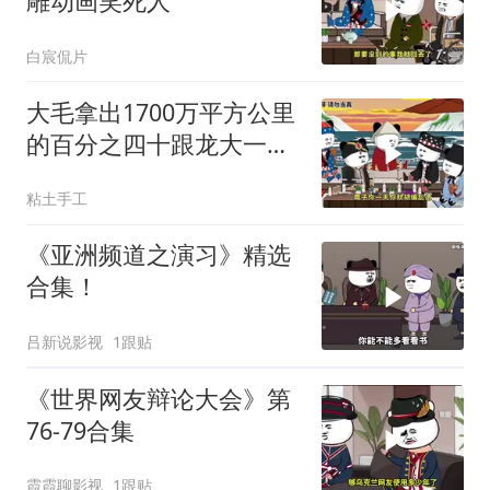
雕动画笑死人
白宸侃片
大毛拿出1700万平方公里
的百分之四十跟龙大一起
开发[震惊][震惊]
粘土手工
《亚洲频道之演习》精选
合集！
吕新说影视
1跟贴
《世界网友辩论大会》第
76-79合集
霞霞聊影视
1跟贴