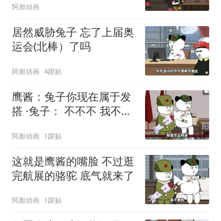
阿彪动画
居然威胁兔子 忘了上届奥
运会(北棒）了吗
阿彪动画
4跟贴
鹰酱：兔子你现在属于发
搭 ·兔子： 不不不 我不属
于发搭哈
阿彪动画
1跟贴
这就是鹰酱的嘴脸 不过逛
完航展的骆驼 底气就来了
阿彪动画
1跟贴