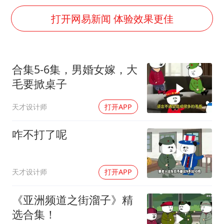
以军士兵把枪口对准中国记者
打开网易新闻 体验效果更佳
笔试第一被劝弃考涉事副校长被撤职
构建更高水平的全民健身公共服务体系
男子被沙蜇蜇伤5小时后呼吸困难
合集5-6集，男婚女嫁，大
挡“张雪机车”民进党当局怕什么
毛要掀桌子
灌溉水坝被隔成鱼塘 村民投诉20余年
天才设计师
打开APP
奋力开创中国式现代化建设新局面
咋不打了呢
天才设计师
打开APP
《亚洲频道之街溜子》精
选合集！