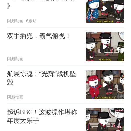
》
阿彪动画
6跟贴
双手插兜，霸气俯视！
阿彪动画
航展惊魂！“光辉”战机坠
毁
阿彪动画
起诉BBC！这波操作堪称
年度大乐子