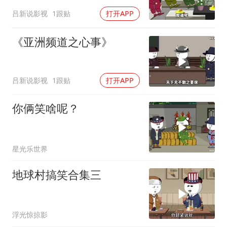
吕新说影视
1跟贴
打开APP
《亚洲频道之心事》
吕新说影视
1跟贴
打开APP
你俩笑啥呢？
星光乐世界
地球村搞笑合集三
浮光惊掠影