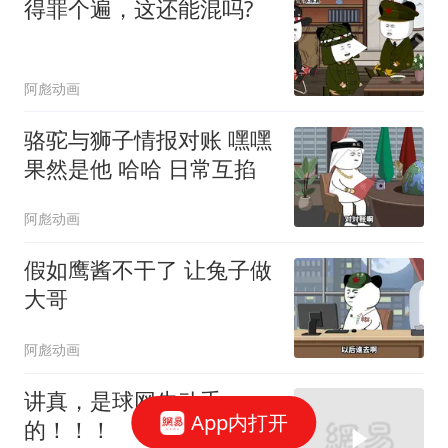
得罪个遍，这还能混吗?
阿彪动画
骆驼与狮子情报对账 嘿嘿
果然是他 哈哈 日常互掐
阿彪动画
假如鹰酱不干了 让兔子做
大哥
阿彪动画
讲真，是球网先动手
App内打开
的！！！