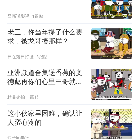
吕新说影视
1跟贴
老三，你当年提了什么要
求，被龙哥揍那样？
日在落日打怪
5跟贴
亚洲频道合集送香蕉的奥
德彪再你们心里三哥就是
这种人吗
精品街拍
1跟贴
这小伙家里困难，确认让
人蛮心疼的
包子同学呀