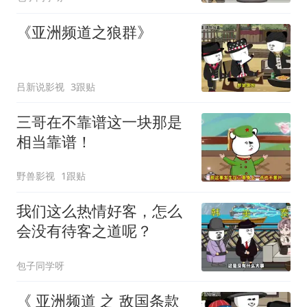
《亚洲频道之狼群》
吕新说影视
3跟贴
三哥在不靠谱这一块那是
相当靠谱！
野兽影视
1跟贴
我们这么热情好客，怎么
会没有待客之道呢？
包子同学呀
《 亚洲频道 之 敌国条款