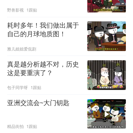
野兽影视
1跟贴
耗时多年！我们做出属于
自己的月球地质图！
雅儿姐姐爱侃剧
真是越分析越不对，历史
这是要重演了？
包子同学呀
1跟贴
亚洲交流会~大门钥匙
精品街拍
1跟贴