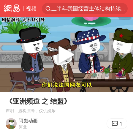
视频
上半年我国经营主体结构持续优化
杭州机场已取消航班388架次
中国籍豪华游艇富商之子在泰国被杀
《披荆斩棘2026》阵容官宣
中国第1高楼阻尼器摆动明显
上海有出现龙卷潜势
国足U17与阿森纳决赛取消 并列冠军
00:00
02:21
《龙餐馆》 冲奖
Play
Ent
full
上门女婿出轨女邻居多年被判重婚罪
《亚洲频道 之 结盟》
2025年小学教师减少13.19万
声明：虚构演绎，仅供娱乐
阿彪动画
女子发现前夫婚内与第三者育子
1
河北