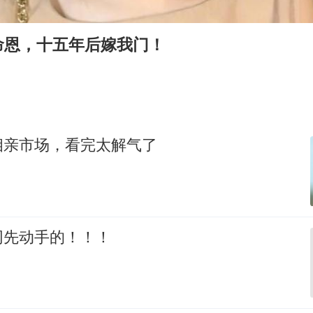
南大数院院长疑辞职信里写不想干了
41岁女子为鼓励女儿考上985研究生
命恩，十五年后嫁我门！
弹药库存告急 美军补货难
如何把百年大党建设得更加坚强有力
沙特否认与胡塞武装举行会谈
乘客脱鞋散发异味 司机提醒反被怼
相亲市场，看完太解气了
多专业取消艺考 文化工作者要有文化
总书记关心百姓身边这些民生大事
网先动手的！！！