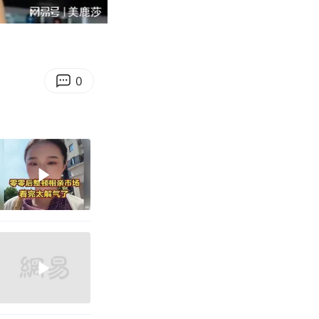
06:50
Enter
fullscreen
0