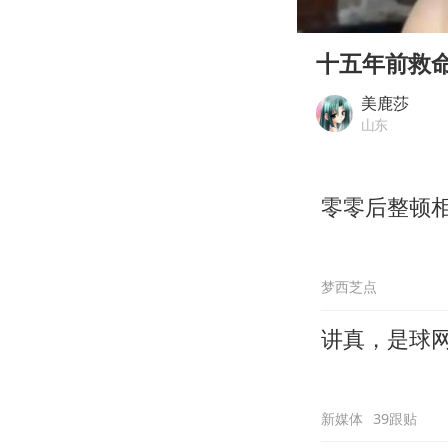
00:00
Play
十五年前救
美鹿莎
山东
零零后整顿
梦西芝点
讲真，是球
新媒体
39跟贴