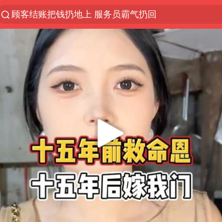
顾客结账把钱扔地上 服务员霸气扔回
探寻“技能+”促就业创业新路
美国退回1000亿美元关税
38岁山东财大教授刘海明逝世
李亚鹏向地铁吐血女孩捐99999元
被泰航拒载中国乘客：免费改签没兑现
逃犯看演唱会 刚出地铁就被逮住
台风白海豚或在华东沿海登陆
日本籍女网红在韩直播时自杀身亡
香港殿堂级填词人黎彼得因病离世 终年76岁
FIFA官方支持因凡蒂诺