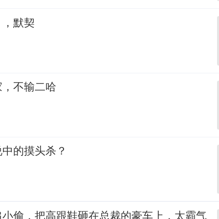
，，默契
家，不输二哈
说中的摸头杀？
追小偷，把高跟鞋砸在总裁的豪车上，太霸气