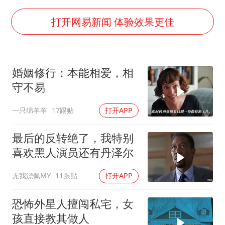
面对面丨蔡磊：与渐冻症抗争 纵使不敌 也不屈服
5万小车卖不动 微型代步车集体遇冷
打开网易新闻 体验效果更佳
NBA传奇教练老尼尔森去世
手机真会“偷听”我们说话吗
婚姻修行：本能相爱，相
上半年全球新能源乘用车销量1122万台
守不易
加沙约14万栋建筑被完全摧毁
一只绵羊羊
17跟贴
打开APP
从科技创新看开局起步的时与势
最后的反转绝了，我特别
喜欢黑人演员还有丹泽尔
无我漂佩MY
11跟贴
打开APP
恐怖外星人擅闯私宅，女
孩直接教其做人