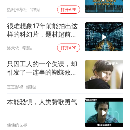
热剧推荐社
1跟贴
打开APP
很难想象17年前能拍出这
样的科幻片，题材超前！
特效太震撼了！
洛天依
6跟贴
打开APP
只因工人的一个失误，却
引发了一连串的蝴蝶效
应！惊悚片《凶兆》
豆豆影视
8跟贴
本能恐惧，人类赞歌勇气
佳佳的世界