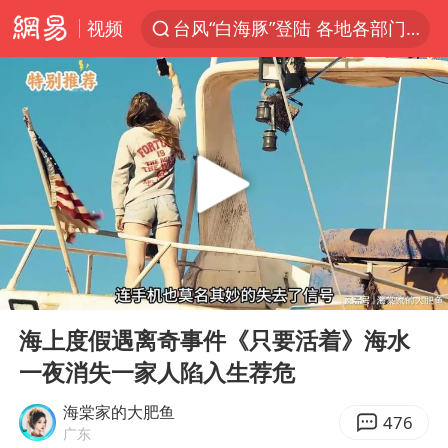
视频
台风“白海豚”登陆 各地各部门全力应对
白海豚雨量超越利奇马、巴威
人形机器人第一股
上海地铁4条线路全线停运
宇树申购 中一签有望赚20万元
4.2平卫生间补漏注胶花1.55万
白海豚路径图
00:00
08:28
武汉3名城管协管员殴打摊主被刑拘
Play
Ent
full
律师谈贾冰私人饭局被偷拍
海上度假遇离奇事件《只要活着》海水
一夜消失一家人陷入生荐危
男子结婚8年3个女儿都不是亲生
多地银行上调存款利率
海棠家的大肥鱼
476
广东