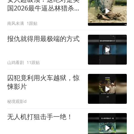
国2026最牛逼丛林猎杀电
影，全程劲爆激战
南风未满
1跟贴
报仇就得用最极端的方式
山鸡看剧
11跟贴
囚犯竟利用火车越狱，惊
悚影片
秘境观影d
无人机打狙击手一绝！