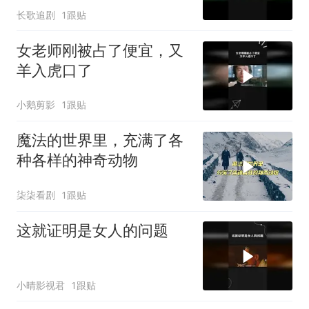
长歌追剧
1跟贴
女老师刚被占了便宜，又
羊入虎口了
小鹅剪影
1跟贴
魔法的世界里，充满了各
种各样的神奇动物
柒柒看剧
1跟贴
这就证明是女人的问题
小晴影视君
1跟贴