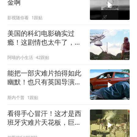
金啊
影视随你看
1跟贴
美国的科幻电影确实过
瘾！这剧情也太牛了，连
看五遍巨震撼！
阿喵的小生活
42跟贴
能把一部灾难片拍得如此
幽默！也只有英国导演才
能做到吧！
斯内个普
1跟贴
看得手心冒汗！这才是西
班牙灾难片天花板，巨真
实！全程刺激紧张