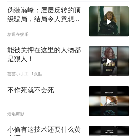
伪装巅峰：层层反转的顶
级骗局，结局令人意想不
到
糖逗在娱乐
能被关押在这里的人物都
是狠人！
芸芸小手工
1跟贴
不作死就不会死
烟煴剪影
小偷有这技术还要什么黄