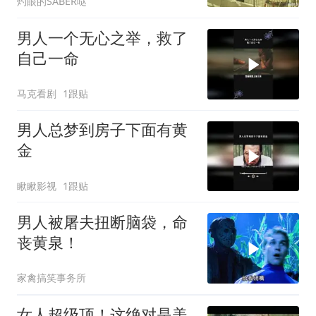
灼眼的SABER哒
男人一个无心之举，救了
自己一命
马克看剧
1跟贴
男人总梦到房子下面有黄
金
瞅瞅影视
1跟贴
男人被屠夫扭断脑袋，命
丧黄泉！
家禽搞笑事务所
女人超级顶！这绝对是美