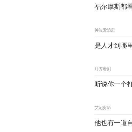
福尔摩斯都
神泣爱追剧
是人才到哪
对齐看剧
听说你一个
艾尼剪影
他也有一道