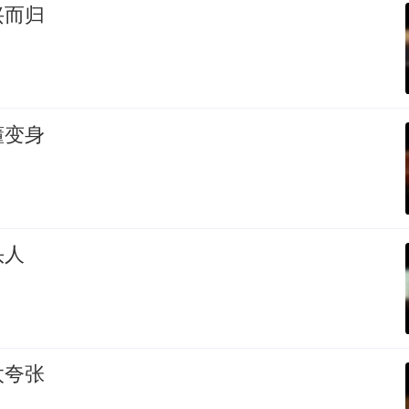
兴而归
懂变身
头人
太夸张