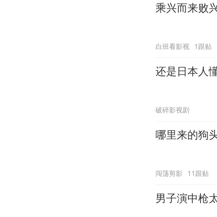
乘兴而来败
白班看影视
1跟贴
还是日本人
破碎影视剧
哪里来的狗
闯荡剪影
11跟贴
男子演中枪