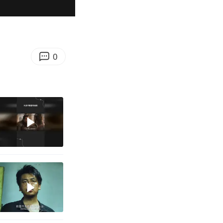
04:01
Enter
fullscreen
0