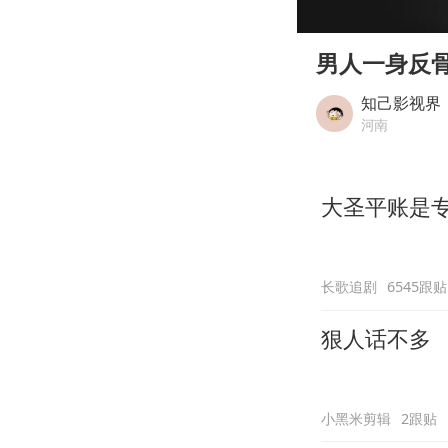
00:00
Play
男人一身反
知己影视界
河南
大圣平账是
长歌追剧
6545跟贴
狠人话不多
小黑米剪辑
2跟贴