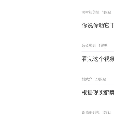
黑衬衫剪辑
1跟贴
你说你动它
奻奻剪影
1跟贴
看完这个视
博武弈
23跟贴
根据现实翻
剧蜀黍影视
1跟贴