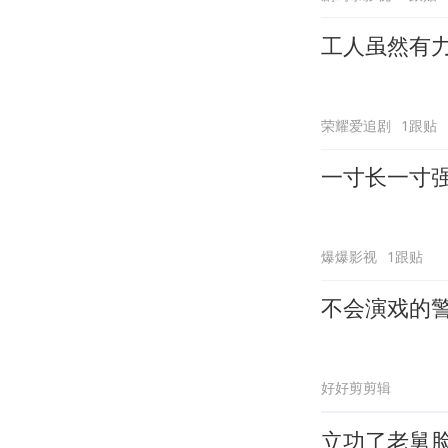
工人虽然有
荣耀爱追剧
1跟贴
一寸长一寸
爆爆影视
1跟贴
不会演戏的
好好剪剪辑
立功了老舅