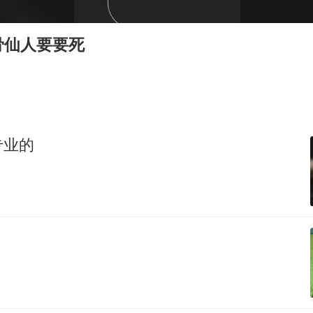
感觉全东北都在等7号
首次证实！“胶球”存在
骨仙人要要死
80后女柜员逆袭成4200亿银行副行长
多地要求领导干部带头休假
奋进开新局 实干挑大梁
专业的