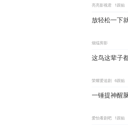
亮亮影视君
1跟贴
放轻松一下
烟煴剪影
这鸟这辈子
荣耀爱追剧
6跟贴
一锤提神醒
爱怡看剧吧
1跟贴