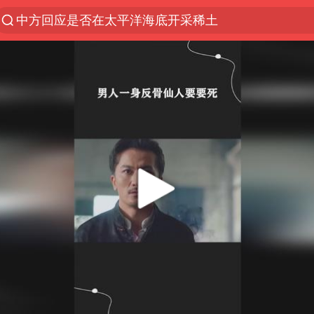
宇树科技发行价格150.80元/股
外交部发言人就广岛核爆81周年等答记者问
吉林一“温度计大楼”读数爆表
贵州轮胎子公司获美国退税8136万
台风白海豚影响中国已成定局
我国编制完成新版全月地质图
中国五箭齐发反制美国
女子利用漏洞0元薅走3000多件家电
村民谈“梅姨”：叫的其实是“媒姨”
泰国一女公务员妆容引争议 本人回应
郑国霖回应去景区上班被保安拦下