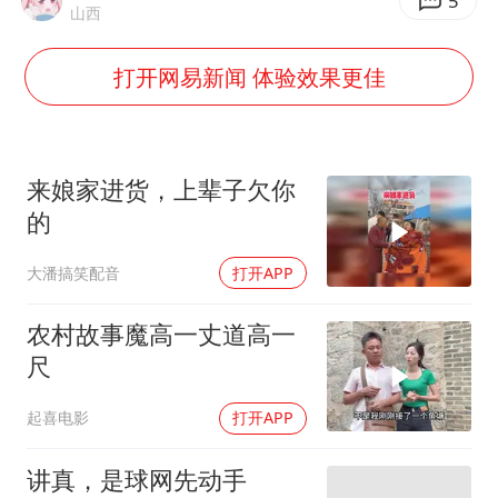
5
山西
网传《披荆斩棘2026》名单
女主硬加吻戏短剧已下架
打开网易新闻 体验效果更佳
浙江台州《告全体市民书》
香港宏福苑火灾或由烟头引起
来娘家进货，上辈子欠你
西贝创始人贾国龙押注鲜羊赛道
的
人民的健康、体质、幸福一脉相承
大潘搞笑配音
打开APP
农村故事魔高一丈道高一
尺
起喜电影
打开APP
讲真，是球网先动手