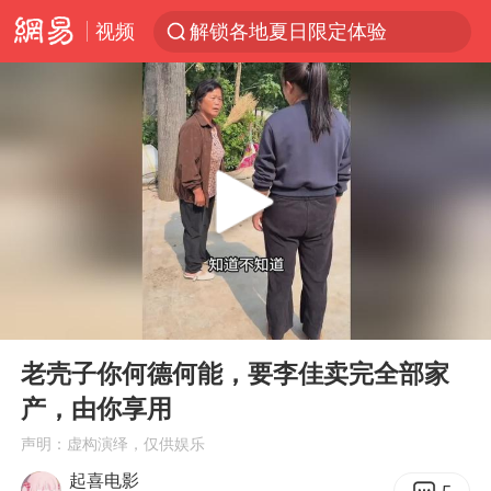
解锁各地夏日限定体验
视频
西湖突现狂风暴雨 游客瞬间被浇透
河南重大刑事案嫌疑人落网
富婆带资进组给自己硬加60多场吻戏
黄金创今年来最大单周涨幅
视频丨中国东方电气集团原党组副书记、董事宋致远被查
金饰克价一夜涨回1300元
白海豚将正面袭击贯穿浙江
00:00
00:22
Play
Ent
梁家辉：到内地拍戏不是北上是回归
full
老壳子你何德何能，要李佳卖完全部家
酒店回应车内过夜被收150元
产，由你享用
牛津大学一纸声明甩不了锅
声明：虚构演绎，仅供娱乐
新疆景区自驾服务费改为按车收费
起喜电影