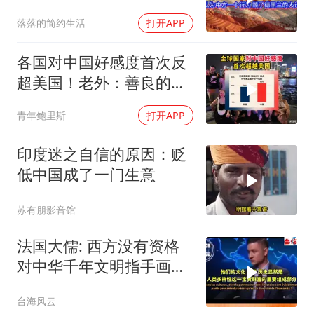
了德黑兰的大计？
落落的简约生活
打开APP
各国对中国好感度首次反
超美国！老外：善良的中
国才是人类靠山
青年鲍里斯
打开APP
印度迷之自信的原因：贬
低中国成了一门生意
苏有朋影音馆
法国大儒: 西方没有资格
对中华千年文明指手画
脚！
台海风云