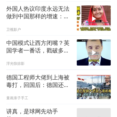
外国人热议印度永远无法
做到中国那样的增速：中
国人眼里只有前方
卫视影户
中国模式让西方闭嘴？英
国学者一番话，戳破多年
的老滤镜
浮光惊掠影
德国工程师大佬到上海被
毒打，回国后：德国还在
吵，中国已封神！
童画亲子手工
讲真，是球网先动手