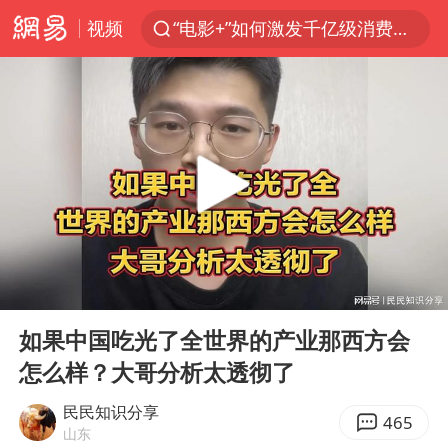
视频
“电影+”如何激发千亿级消费新活力？
全球首个长时储能一体化产业园量产
台风白海豚已进入24小时警戒线
“秋天的第一杯奶茶”6岁了
中国女篮70-67险胜尼日利亚女篮
四川宜宾高县4.9级地震致1死
上海：台风白海豚或将带来龙卷风
00:00
05:14
中巨芯：上半年归母净利润1405.77万元
Play
Ent
full
38岁演员求职万岁山NPC成功
如果中国吃光了全世界的产业那西方会
怎么样？大哥分析太透彻了
胜宏科技：股票交易异常波动
国乒男单横滨冠军赛全军覆没
民民知识分享
465
山东