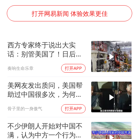
胡彦斌获《歌手2026》歌王
U17国足三连胜晋级明日之星半决赛
打开网易新闻 体验效果更佳
美股存储板块集体大跌
名创优品回应女子吐槽内裤质量差
西方专家终于说出大实
日本试射“战斧”导弹，国防部回应
话：别管美国了！日后只
东航：国内客票提前14天免费退改
有中方才是全球焦点
奏响生命乐章
打开APP
夯实基础开新局
美网友发出质问，美国帮
助过中国很多次，为何中
国人始终不领情
骨子里的一身傲气
打开APP
不少伊朗人开始对中国不
满，认为中方一个行为毁