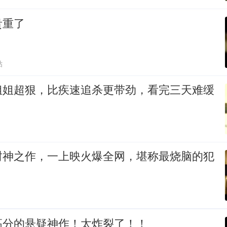
贵重了
贴
姐姐超狠，比疾速追杀更带劲，看完三天难缓
封神之作，一上映火爆全网，堪称最烧脑的犯
高分的悬疑神作！太炸裂了！！