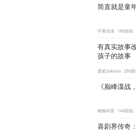
简直就是童
不看动漫
186跟贴
有真实故事
孩子的故事
鹿鲨Sakana
289
《巅峰谍战
碗晚科普
144跟贴
喜剧界传奇