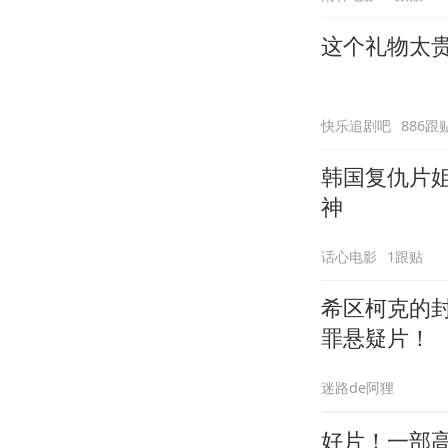
这个礼物太
快乐追剧吧
886跟
韩国复仇片
神
话心电影
1跟贴
希区柯克的
罪悬疑片！
迷路de阿狸
好片！一部