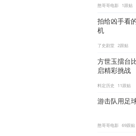
憨哥哥电影
1跟贴
拍给凶手看
机
了史剧堂
2跟贴
方世玉擂台
启精彩挑战
料定历史
11跟贴
游击队用足球
憨哥哥电影
69跟贴