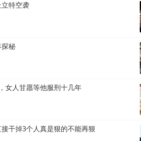
杜立特空袭
界探秘
天，女人甘愿等他服刑十几年
直接干掉3个人真是狠的不能再狠