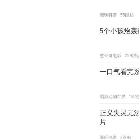
碗晚科普
55跟贴
5个小孩炮
憨哥哥电影
259跟
一口气看完系
唱游动物世界
18跟
正义失灵无
片
雨轩电影
2跟贴