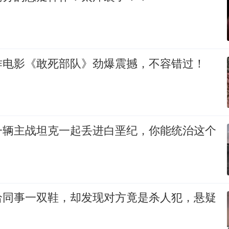
作电影《敢死部队》劲爆震撼，不容错过！
一辆主战坦克一起丢进白垩纪，你能统治这个
给同事一双鞋，却发现对方竟是杀人犯，悬疑