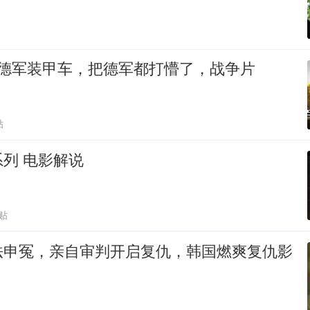
轰德军装甲车，把德军都打懵了，战争片
贴
列 电影解说
贴
法申冤，亲自审判开启复仇，韩国燃爽复仇影