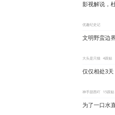
影视解说，
优趣纪史记
文明野蛮边
大头是只猫
4跟贴
仅仅相处3
神手甜西吖
15跟贴
为了一口水