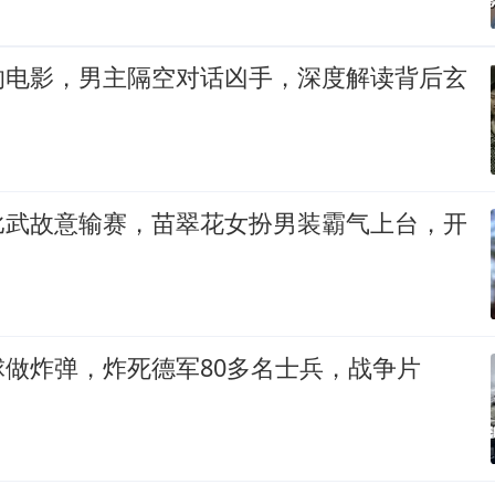
的电影，男主隔空对话凶手，深度解读背后玄
比武故意输赛，苗翠花女扮男装霸气上台，开
做炸弹，炸死德军80多名士兵，战争片