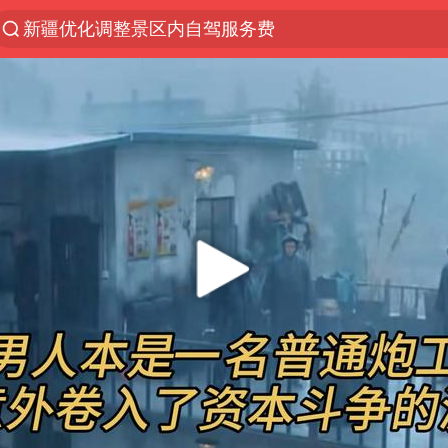
新疆优化调整景区内自驾服务费
“新疆的交警怎么个个像我妈”
WTT横滨冠军赛国乒女单三将晋级四强
西湖突现狂风暴雨 游客瞬间被浇透
情侣在平潭拍日出时坠崖致一死一伤
香港正式允许“拒绝抢救”
《欢迎来龙餐馆》口碑
白海豚将正面袭击贯穿浙江
郑丽文：台湾从来没有“独立”过
几元成本的AI广告导致千万市值蒸发
酒店回应车内过夜被收150元