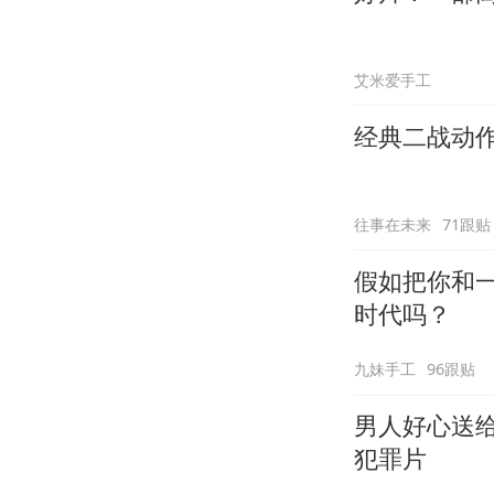
艾米爱手工
经典二战动
往事在未来
71跟贴
假如把你和
时代吗？
九妹手工
96跟贴
男人好心送
犯罪片