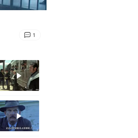
03:56
Enter
fullscreen
1