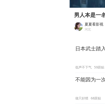
00:00
Play
男人本是一
夏夏看影视
河北
日本武士踏
低声不下气
59跟贴
不能因为一
做只好猹
68跟贴