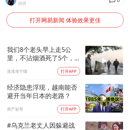
哪吒汽车南宁工厂设备降价20%拍卖
0
陕西
五粮液渠道价一箱上涨近百元
打开网易新闻 体验效果更佳
法国下周开始禁止未经同意的电话营销
泰国一女公务员妆容引争议 本人回应
80后女柜员逆袭成4200亿银行副行长
我们8个老头早上走5公
女子利用漏洞0元薅走3000多件家电
里，不沾烟酒死了5个，
我78了，每天两
24小时不关空调 电费会更低吗
淮淮淮宁喵
打开APP
奋进开新局 实干挑大梁
经济隐患浮现，越南能否
避开当年日本的老路？
房产衫哥
打开APP
#乌克兰老丈人因躲避战