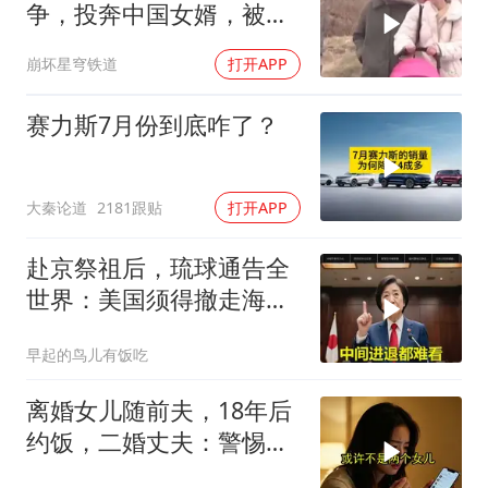
争，投奔中国女婿，被眼
前城市繁荣震惊
崩坏星穹铁道
打开APP
赛力斯7月份到底咋了？
大秦论道
2181跟贴
打开APP
赴京祭祖后，琉球通告全
世界：美国须得撤走海马
斯，日本陷入被动
早起的鸟儿有饭吃
离婚女儿随前夫，18年后
约饭，二婚丈夫：警惕骗
局