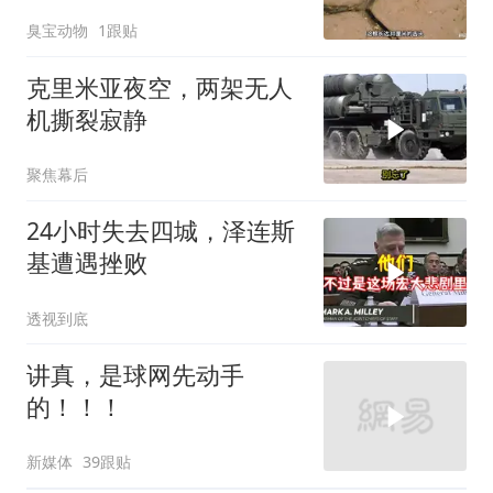
了！
臭宝动物
1跟贴
克里米亚夜空，两架无人
机撕裂寂静
聚焦幕后
24小时失去四城，泽连斯
基遭遇挫败
透视到底
讲真，是球网先动手
的！！！
新媒体
39跟贴