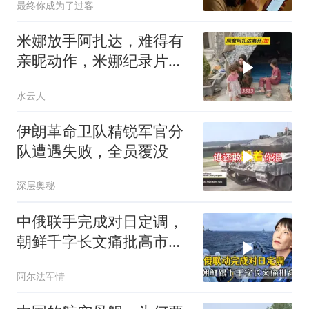
最终你成为了过客
米娜放手阿扎达，难得有
亲昵动作，米娜纪录片
3513
水云人
伊朗革命卫队精锐军官分
队遭遇失败，全员覆没
深层奥秘
中俄联手完成对日定调，
朝鲜千字长文痛批高市，
就差李在明没动静
阿尔法军情