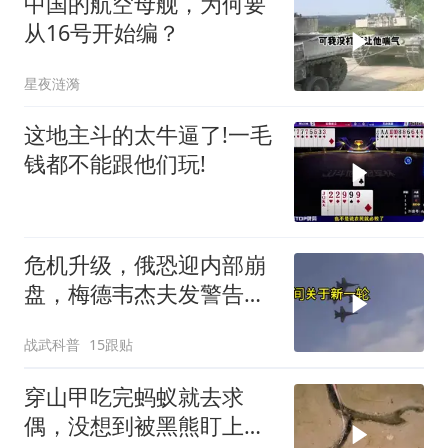
中国的航空母舰，为何要
从16号开始编？
星夜涟漪
这地主斗的太牛逼了!一毛
钱都不能跟他们玩!
危机升级，俄恐迎内部崩
盘，梅德韦杰夫发警告，
克宫钱袋子见底
战武科普
15跟贴
穿山甲吃完蚂蚁就去求
偶，没想到被黑熊盯上