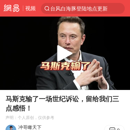
视频
台风白海豚登陆地点更新
以“新”破局 首发经济点亮城市消费活力
台风白海豚进入48小时警戒线
中方回应是否在太平洋海底开采稀土
台风白海豚影响中国已成定局
佛得角门将亮相智利俱乐部主场
看守所辅警收受10万获刑1年
00:00
05:08
多地要求领导干部带头休假
Play
Ent
full
U17国足1分钟轰2球
马斯克输了一场世纪诉讼，留给我们三
点感悟！
宇树科技发行价格150.80元/股
声明：个人原创，仅供参考
今年已有4位周星驰电影配角去世
冲哥瞰天下