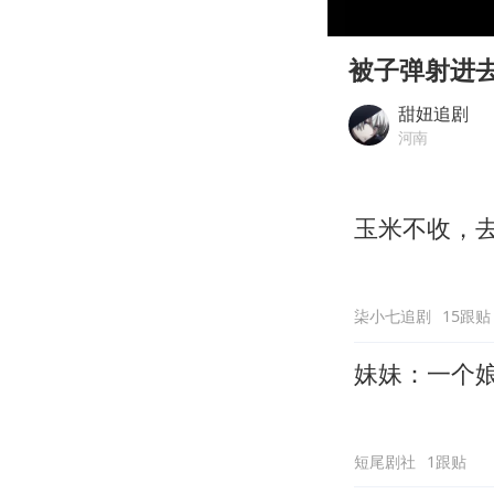
00:00
Play
被子弹射进
甜妞追剧
河南
玉米不收，
柒小七追剧
15跟贴
妹妹：一个
短尾剧社
1跟贴