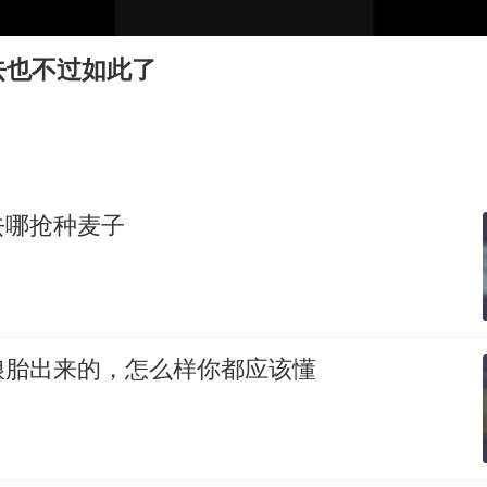
上门女婿出轨女邻居多年被判重婚罪
构建更高水平的全民健身公共服务体系
去也不过如此了
韩军前线部队连曝丑闻
云南一男子胃中取出180颗铁钉
曹颖儿子首次演长剧
以军士兵把枪口对准中国记者
去哪抢种麦子
奋力开创中国式现代化建设新局面
娘胎出来的，怎么样你都应该懂