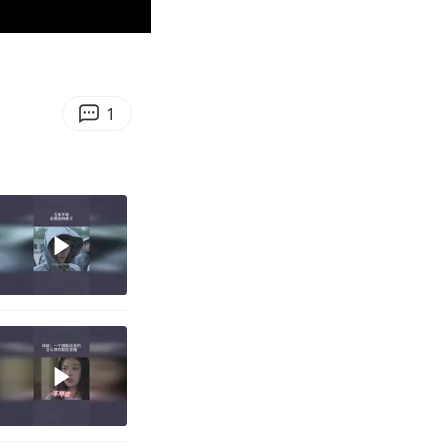
00:33
Enter
fullscreen
1