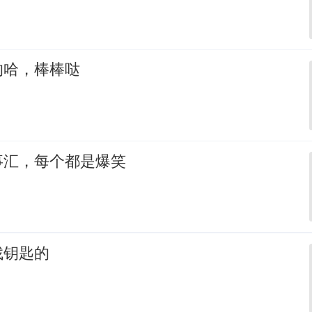
的哈，棒棒哒
事汇，每个都是爆笑
找钥匙的