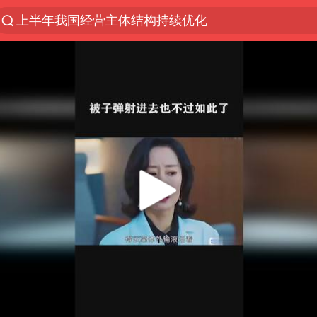
上半年我国经营主体结构持续优化
杭州机场已取消航班388架次
浙江省委书记：该停下的坚决停下来
中国籍豪华游艇富商之子在泰国被杀
白海豚北上或致京津冀暴雨
广西公开征集涉黑涉恶犯罪线索
看完所有石窟需2000元？景区回应
上海中心千吨“镇楼神器”摆动明显
新疆一婚礼线上邀请引热议
世界第1特鲁姆普斯诺克中国赛一轮游
国足U17与阿森纳决赛取消 并列冠军