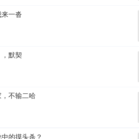
我来一沓
，，默契
家，不输二哈
说中的摸头杀？