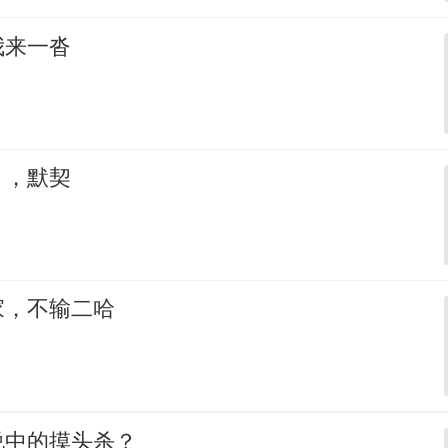
我来一沓
，，默契
家，不输二哈
说中的摸头杀？