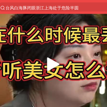
台风白海豚闭眼浙江上海处于危险半圆
香港宏福苑火灾或由烟头引起
云南一地村民过火把节意外灼伤16人
张本智和：零封向鹏不意外
泰国初中生饮弹自尽前开了26枪
用AI造出新病毒意味着什么
今年第二强台风将带来多大影响
浙江最强风雨时段已锁定
上半年国内居民出游人次34.63亿
女子被狗舔脚确诊三级暴露 医生回应
多所幼师院校开设养老专业