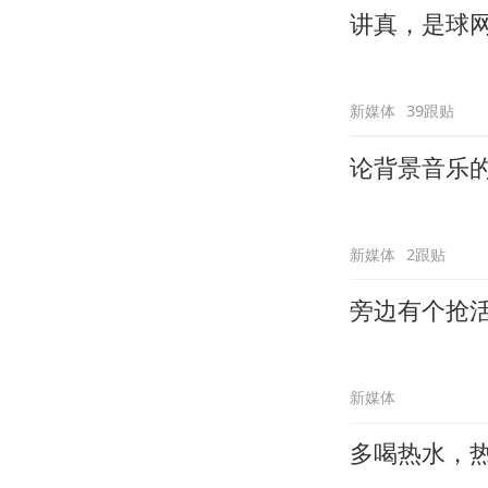
讲真，是球
新媒体
39跟贴
论背景音乐
新媒体
2跟贴
旁边有个抢
新媒体
多喝热水，