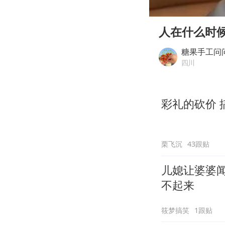
00:00
Play
人在什么时
糖果手工问
四川
彩礼的砍价 
栗飞沉
43跟贴
儿媳让婆婆
不起来
筱梦搞笑
1跟贴