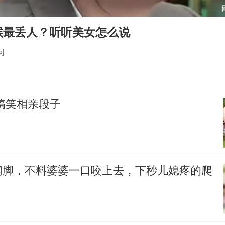
泰国校园枪击事件已致8死30余伤
老人被城管撞倒后离世亲属质疑记录仪
候最丢人？听听美女怎么说
薛之谦杭州站演唱会取消
问
必胜客，被正式买断
四川宜宾地震网友称睡觉被摇醒
习近平心系体育强国建设
搞笑相亲段子
闻脚，不料婆婆一口咬上去，下秒儿媳疼的爬