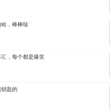
的哈，棒棒哒
事汇，每个都是爆笑
找钥匙的