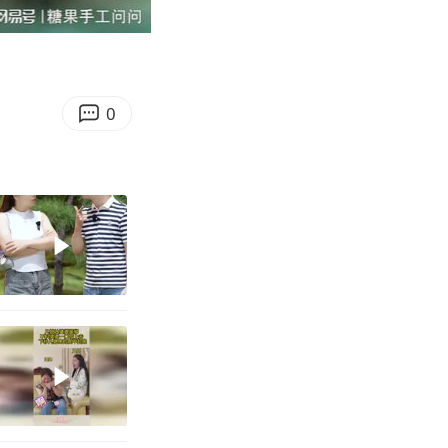
09:02
Enter
fullscreen
0