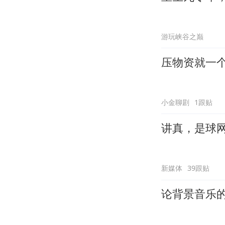
游玩峡谷之巅
压物资就一
小金聊剧
1跟贴
讲真，是球
新媒体
39跟贴
论背景音乐