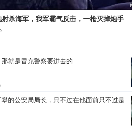
国防部：中国军队坚决反制任何闹海挑衅图谋
东航：国内客票提前14天免费退改
炮射杀海军，我军霸气反击，一枪灭掉炮手
“今天得有40℃了吧 为啥还不预警”
e
胡彦斌韩磊 谁帮谁
胡彦斌获《歌手2026》歌王
38岁演员求职万岁山NPC成功
，那就是冒充警察要进去的
夯实基础开新局
贴
可攀的公安局局长，只不过在他面前只不过是