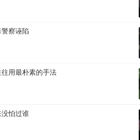
毒警察诬陷
往往用最朴素的手法
来没怕过谁