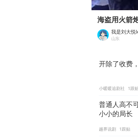
00:00
Play
海盗用火箭
我是刘大悦l
山东
开除了收费
小暖暖追剧社
1跟
普通人高不
小小的局长
越界说剧
1跟贴