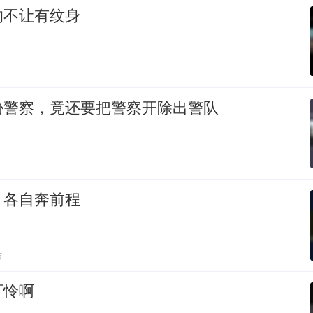
的不让有纹身
胁警察，竟还要把警察开除出警队
，各自奔前程
贴
可怜啊