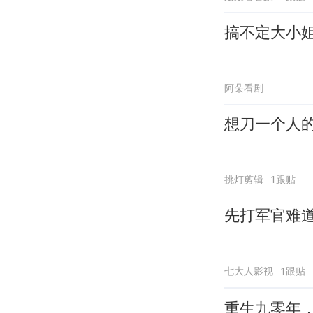
搞不定大小
阿朵看剧
想刀一个人
挑灯剪辑
1跟贴
先打军官难
七大人影视
1跟贴
重生九零年