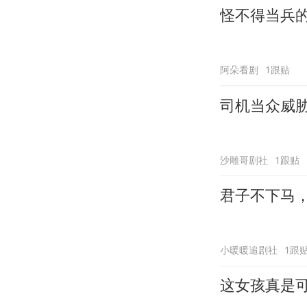
怪不得当兵
阿朵看剧
1跟贴
司机当众威
沙雕哥剧社
1跟贴
君子不下马
小暖暖追剧社
1跟
这女孩真是