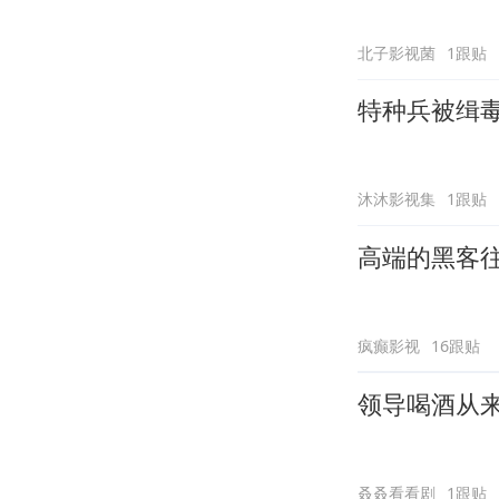
北子影视菌
1跟贴
特种兵被缉
沐沐影视集
1跟贴
高端的黑客
疯癫影视
16跟贴
领导喝酒从
叒叒看看剧
1跟贴