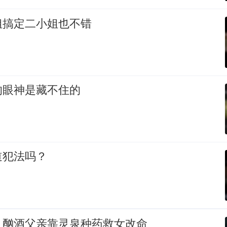
姐搞定二小姐也不错
的眼神是藏不住的
道犯法吗？
，酗酒父亲靠灵泉种药救女改命