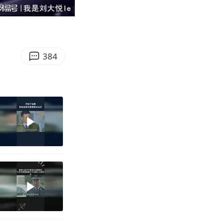
08:16
Enter
fullscreen
384