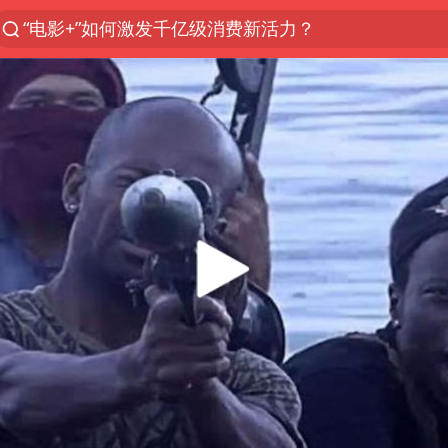
“电影+”如何激发千亿级消费新活力？
全球首个长时储能一体化产业园量产
台风白海豚已进入24小时警戒线
陈垣宇0-3张禹珍 国乒男单全军覆没
四川宜宾市高县4.9级地震致1人死亡
中巨芯：上半年归母净利润1405.77万元
中国女篮70-67险胜尼日利亚女篮
名创优品回应女子吐槽内裤质量差
上海：台风白海豚或将带来龙卷风
出口禁令驱动有色板块大涨
秋天的第一杯奶茶到底有多火