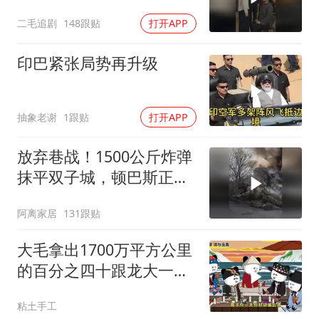
是好惹的！
二毛追剧
148跟贴
打开APP
印巴紧张局势再升级
抽象老谢
1跟贴
打开APP
放弃巷战！1500公斤炸弹
抹平双子城，顿巴斯正变
成一场拆城游戏
阿离家居
131跟贴
大毛拿出1700万平方公里
的百分之四十跟龙大一起
开发[震惊][震惊]
粘土手工