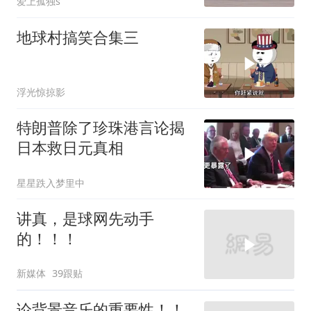
爱上孤独s
地球村搞笑合集三
浮光惊掠影
特朗普除了珍珠港言论揭
日本救日元真相
星星跌入梦里中
讲真，是球网先动手
的！！！
新媒体
39跟贴
论背景音乐的重要性！！