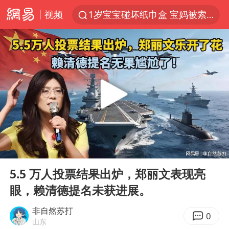
视频
1岁宝宝碰坏纸巾盒 宝妈被索赔924元
台风白海豚环流面积近似13个浙江
Meta被判支付5.67亿美元
台风白海豚逼近 暴雨大暴雨来袭
47岁妈妈突然产女 26岁女儿：很震惊
OpenAI为免费用户升级GPT-5.6 Luna
日本广岛民众举行游行反对政府行径
00:00
13:18
21楼高空抛物嫌疑人被拘留
Play
Ent
full
实探山东最热的“中国蔬菜之乡”
5.5 万人投票结果出炉，郑丽文表现亮
眼，赖清德提名未获进展。
女子开一天一夜空调后二氧化碳中毒
台风白海豚最新路径研判来了
非自然苏打
0
山东