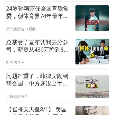
24岁孙颖莎任全国青联常
委，创体育界74年最年轻
纪录
天气观察站
1跟贴
总裁妻子宣布调我去分公
司，薪资从480万降到8
万，我递交辞呈
时尚的弄潮
问题严重了，菲律宾闹到
联合国，中方还没出手，
东盟两国先出手了
记得那片海辛
【崔哥天天侃8/1】 美国