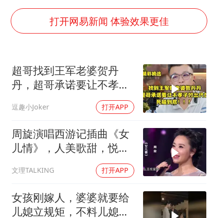
船舶避风项目停工 多地全力防台风
命案逃犯躲进深山21年活得像野人
打开网易新闻 体验效果更佳
现代版摸金校尉落网查获400多枚古币
服务实体经济 财政金融打出组合拳
超哥找到王军老婆贺丹
男子结婚8年发现3个女儿均非亲生
丹，超哥承诺要让不孝子
奋进开新局 实干挑大梁
付出代价，死磕到底
逗趣小Joker
打开APP
周旋演唱西游记插曲《女
儿情》，人美歌甜，悦耳
舒心！
文理TALKING
打开APP
女孩刚嫁人，婆婆就要给
儿媳立规矩，不料儿媳不