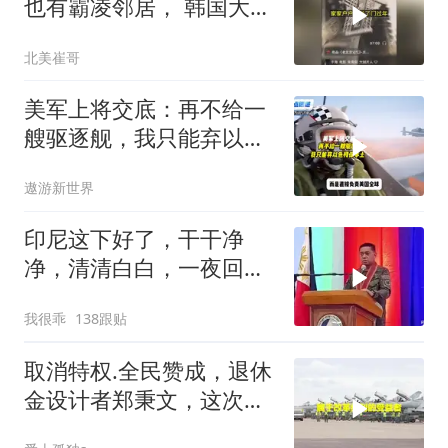
也有霸凌邻居， 韩国大爷
忍无可忍
北美崔哥
美军上将交底：再不给一
艘驱逐舰，我只能弃以色
列保本土
遨游新世界
印尼这下好了，干干净
净，清清白白，一夜回到
了从前（3） (2)
我很乖
138跟贴
取消特权.全民赞成，退休
金设计者郑秉文，这次站
在了风口浪尖