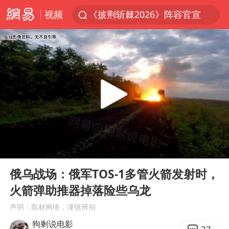
视频
《披荆斩棘2026》阵容官宣
杭州机场已取消航班388架次
浙江省委书记：该停下的坚决停下来
中国籍豪华游艇富商之子在泰国被杀
白海豚北上或致京津冀暴雨
上海有出现龙卷潜势
新疆一婚礼线上邀请引热议
00:00
00:49
广西公开征集涉黑涉恶犯罪线索
Play
Ent
full
中国第1高楼阻尼器摆动明显
俄乌战场：俄军TOS-1多管火箭发射时，
火箭弹助推器掉落险些乌龙
上海大部迎大暴雨
声明：取材网络，谨慎辨别
国足U17与阿森纳决赛取消 并列冠军
狗剩说电影