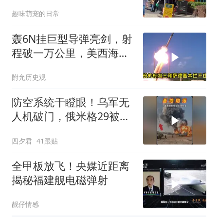
窝，靶标惨状让台军急眼
趣味萌宠的日常
了
轰6N挂巨型导弹亮剑，射
程破一万公里，美西海岸
首次被纳入威慑圈日
附允历史观
防空系统干瞪眼！乌军无
人机破门，俄米格29被活
活烧毁
四夕君
41跟贴
全甲板放飞！央媒近距离
揭秘福建舰电磁弹射
靓仔情感