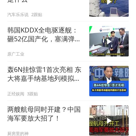
汽车乐乐说
2跟贴
韩国KDDX全电驱逐舰：
砸52亿国产化，塞满弹道
导弹的科幻巨舰
原广工业
轰6N挂惊雷1首次亮相 东
大将嘉手纳基地列模拟打
击目标！
正经娱阅
3跟贴
两艘航母同时开建？中国
海军要放大招了！
厨房里的神