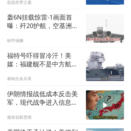
侃侃世界之最
轰6N挂载惊雷-1画面首
曝：歼20护航，空基洲际
核打击拼图补齐
铁甲雄狮
福特号吓得冒冷汗！美
媒：福建舰不是中方航母
终点，而是新起点！
奏响生命乐章
伊朗情报战低成本反击美
军，现代战争进入信息战
新阶段
激发创新思维