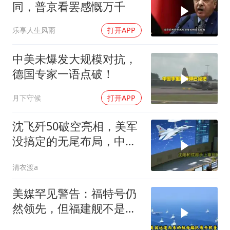
同，普京看罢感慨万千
乐享人生风雨
打开APP
中美未爆发大规模对抗，
德国专家一语点破！
月下守候
打开APP
沈飞歼50破空亮相，美军
没搞定的无尾布局，中国
已经飞了一年半
清衣渡a
美媒罕见警告：福特号仍
然领先，但福建舰不是中
国航母终点，而是新起点