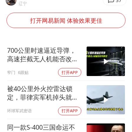
上门女婿出轨女邻居多年被判重婚罪
37
辽宁
构建更高水平的全民健身公共服务体系
打开网易新闻 体验效果更佳
王艺迪2-4不敌张本美和止步4强
司机见竹子晃动紧急停车救下全车人
灌溉水坝被隔成鱼塘 村民投诉20余年
700公里时速逼近导弹，
奋力开创中国式现代化建设新局面
高速拦截无人机能否改写
防空
窄门
6跟贴
打开APP
被40公里外火控雷达锁
定，菲律宾军机掉头就
跑，欧盟1500万也救不了
环球军武密语
打开APP
场
同一款S-400三国命运不