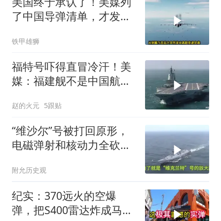
美国终于承认了！美媒列
了中国导弹清单，才发现
美军根本拦不住
铁甲雄狮
福特号吓得直冒冷汗！美
媒：福建舰不是中国航母
终点，而是崭新起
赵的火元
5跟贴
“维沙尔”号被打回原形，
电磁弹射和核动力全砍，
印度航母一夜回到解放前
附允历史观
纪实：370远火的空爆
弹，把S400雷达炸成马蜂