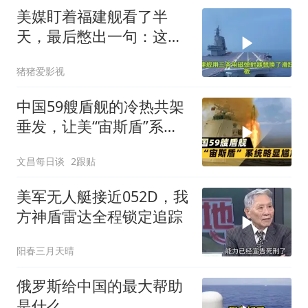
美媒盯着福建舰看了半
天，最后憋出一句：这不
是终点，是新起点
猪猪爱影视
中国59艘盾舰的冷热共架
垂发，让美“宙斯盾”系统
略显尴尬
文昌每日谈
2跟贴
美军无人艇接近052D，我
方神盾雷达全程锁定追踪
阳春三月天晴
俄罗斯给中国的最大帮助
是什么