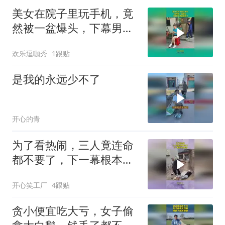
美女在院子里玩手机，竟
然被一盆爆头，下幕男子
想跑也晚了
欢乐逗咖秀
1跟贴
是我的永远少不了
开心的青
为了看热闹，三人竟连命
都不要了，下一幕根本不
敢看
开心笑工厂
4跟贴
贪小便宜吃大亏，女子偷