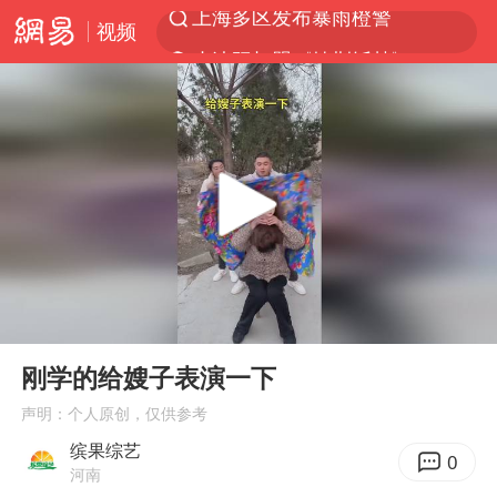
视频
小沈阳加盟《披荆斩棘》
台风“白海豚”登陆 各地各部门全力应对
20岁中国富二代在泰国被杀
白海豚雨量超越利奇马、巴威
人形机器人第一股
多地银行上调存款利率
上海地铁4条线路全线停运
00:00
00:12
白海豚路径图
Play
Ent
full
NBA传奇教练老尼尔森去世
刚学的给嫂子表演一下
武汉3名城管协管员殴打摊主被刑拘
声明：个人原创，仅供参考
缤果综艺
4.2平卫生间补漏注胶花1.55万
0
河南