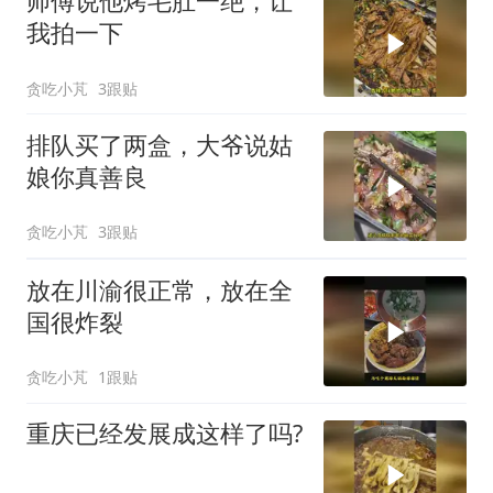
师傅说他烤毛肚一绝，让
我拍一下
贪吃小芃
3跟贴
排队买了两盒，大爷说姑
娘你真善良
贪吃小芃
3跟贴
放在川渝很正常，放在全
国很炸裂
贪吃小芃
1跟贴
重庆已经发展成这样了吗?