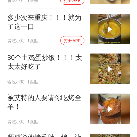
贪吃小芃
1跟贴
打开APP
多少次来重庆！！！就为
了这一口
贪吃小芃
1跟贴
打开APP
30个土鸡蛋炒饭！！！太
太太好吃了
贪吃小芃
1跟贴
被艾特的人要请你吃烤全
羊！
贪吃小芃
1跟贴