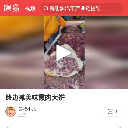
视频
新能源汽车产业链提速
SK海力士回应“或出售重庆工厂”传闻
辽宁28名务农人员中暑死亡？官方辟谣
费大厨不自称“大王”了
中央气象台继续发布暴雨橙警
独闯南太行失联女子遗体已找到
血指纹匹配成功，20年悬案告破！凶手被执行死刑
00:00
00:54
相声演员李晓龙因病去世 年仅38岁
Play
Ent
full
演员秦焰去世 曾出演《狂飙》
路边摊美味熏肉大饼
“还不如不放假”
贪吃小芃
1
重庆
医疗垃圾做手机壳 这也是谋财害命