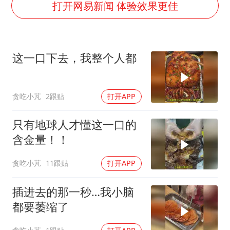
武契奇：欧洲已处于大战边缘
打开网易新闻 体验效果更佳
经销商证实雪佛兰已暂停在华新车销售
7月CPI同比上涨0.5% 经济内生增长动力持续增强
这一口下去，我整个人都
部分银行上调存款利率
货车高速制动失灵 交警护航化险为夷
贪吃小芃
2跟贴
打开APP
白海豚突然大拐弯 走出罕见路线
下党之路
只有地球人才懂这一口的
含金量！！
贪吃小芃
11跟贴
打开APP
插进去的那一秒…我小脑
都要萎缩了