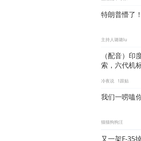
特朗普懵了
主持人璐璐lu
（配音）印
索，六代机
冷夜说
1跟贴
我们一唠嗑
猫猫狗狗汪
又一架F-3