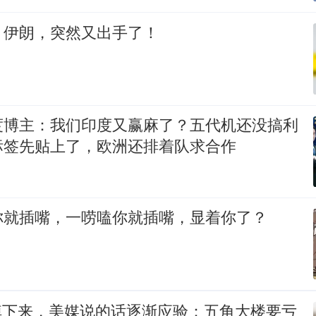
！伊朗，突然又出手了！
度博主：我们印度又赢麻了？五代机还没搞利
标签先贴上了，欧洲还排着队求合作
你就插嘴，一唠嗑你就插嘴，显着你了？
5掉下来，美媒说的话逐渐应验：五角大楼要亏