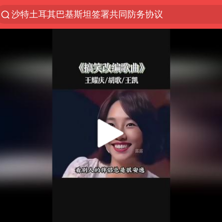
沙特土耳其巴基斯坦签署共同防务协议
“电影+”如何激发千亿级消费新活力？
泉州市委书记张毅恭被查
台风白海豚已进入24小时警戒线
全球首个长时储能一体化产业园量产
U17国足点球大战淘汰河床晋级决赛
四川宜宾市高县4.9级地震致1人死亡
上海：台风白海豚或将带来龙卷风
名创优品回应女子吐槽内裤质量差
中巨芯：上半年归母净利润1405.77万元
中国女篮70-67险胜尼日利亚女篮