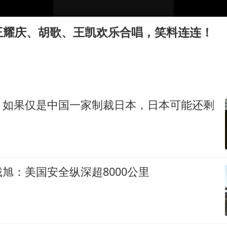
美股存储板块集体大跌
秋天的第一杯奶茶到底有多火
王耀庆、胡歌、王凯欢乐合唱，笑料连连！
国防部：中国军队坚决反制任何闹海挑衅图谋
日本试射“战斧”导弹，国防部回应
胡彦斌韩磊 谁帮谁
胡彦斌获《歌手2026》歌王
，如果仅是中国一家制裁日本，日本可能还剩
38岁演员求职万岁山NPC成功
夯实基础开新局
旭：美国安全纵深超8000公里