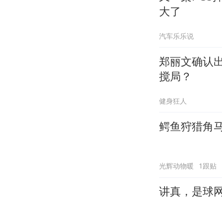
大了
汽车乐乐说
郑丽文确认
搅局？
健身狂人
鳄鱼狩猎角
光辉动物暖
1跟贴
讲真，是球