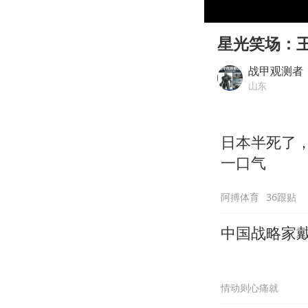
00:00
Play
星光笑场：
战甲观测者
山东
日本半死了
一口气
阿搏体育
36跟贴
中国战略家戴
情动则心痛就