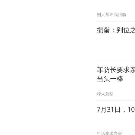
别人都叫我阿腈
掼蛋：到位
菲防长要求
当头一棒
烽火观察
7月31日，
生活魔术专家