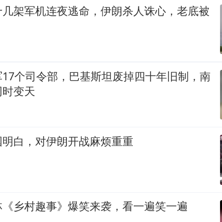
十几架军机连夜逃命，伊朗杀人诛心，老底被
军17个司令部，巴基斯坦废掉四十年旧制，南
同时变天
国明白，对伊朗开战麻烦重重
林《乡村趣事》爆笑来袭，看一遍笑一遍