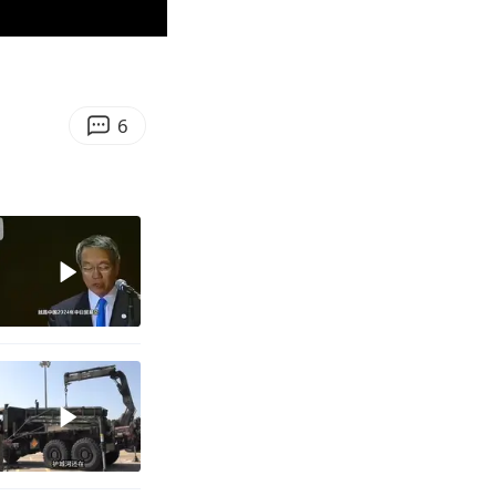
01:15
Enter
fullscreen
6