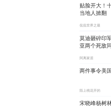
贴脸开大！
当地人掀翻
侃侃世界之最
莫迪砸碎印
亚两个死敌
阿离家居
两件事令美
陌上桃花开的
宋晓峰杨树