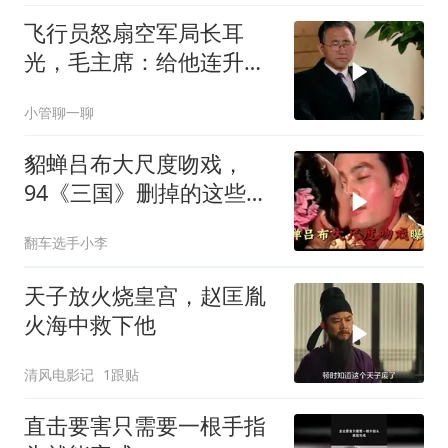
飞行员怒扇空军局长耳
光，毛主席：给他连升三
级，让他当空军司令
小管聊一聊
貂蝉吕布大尺度吻戏，
94《三国》删掉的这些绝
密镜头你见过几个
翻车选手小李
天子放火烧皇宫，赵匡胤
火海中救下他
清风电影记
1跟贴
直击要害只需要一根手指