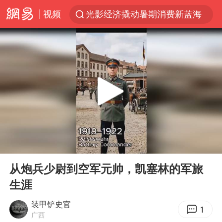
视频
光影经济撬动暑期消费新蓝海
《欢迎来龙餐馆》口碑
西湖突现狂风暴雨 游客瞬间被浇透
视频丨中国东方电气集团原党组副书记、董事宋致远被查
“不怕六爷挂得多 就怕六爷挂一颗”
杭州全市有序停课
直击东北超：哈尔滨vs通辽
00:00
00:44
永和豆浆创始人林炳生去世
Play
Ent
full
香港宏福苑火灾或由烟头引起
从炮兵少尉到空军元帅，凯塞林的军旅
生涯
白海豚将正面袭击贯穿浙江
商场现钱学森巨幅海报 负责人回应
装甲铲史官
1
广西