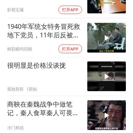
就藏在这里
影视宝藏
打开APP
1940年军统女特务冒死救
地下党员，11年后反被相
救
精彩瞬间回顾
打开APP
很明显是价格没谈拢
孤独剪影
1跟贴
商鞅在秦魏战争中做笔
记，秦人食草秦人可畏，
记录着秦人的血性
冷门精选