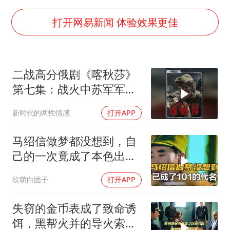
36岁男演员成景区NPC后人气爆棚
郑丽文：台湾从来没有“独立”过
打开网易新闻 体验效果更佳
几元成本的AI广告导致千万市值蒸发
浙江台州《告全体市民书》
二战高分俄剧《喀秋莎》
酒店回应车内过夜被收150元
第七集：战火中苏军军犬
梁家辉百花奖演讲落泪
连的忠诚催人泪下
新时代的两性情感
打开APP
人民的健康、体质、幸福一脉相承
马绍信做梦都没想到，自
己的一次竟成了本色出
演！
软萌白团子
打开APP
失窃的金币表成了致命诱
饵，黑帮火并的导火索，