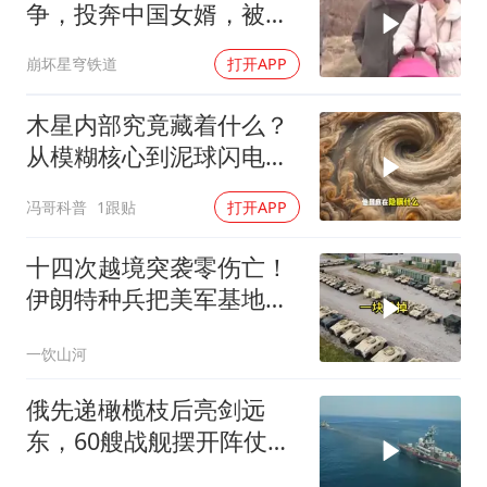
争，投奔中国女婿，被眼
前城市繁荣震惊
崩坏星穹铁道
打开APP
木星内部究竟藏着什么？
从模糊核心到泥球闪电，
重塑太阳系起源
冯哥科普
1跟贴
打开APP
十四次越境突袭零伤亡！
伊朗特种兵把美军基地当
后花园，美情报网成了睁
一饮山河
眼瞎
俄先递橄榄枝后亮剑远
东，60艘战舰摆开阵仗，
日本敢动北方四岛？