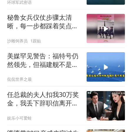
环球军武密语
秘鲁女兵仪仗步骤太清
晰，每一步都踩着笑点，
脚不麻算我输！
沙雕饲养员
1跟贴
美媒罕见警告：福特号仍
然领先，但福建舰不是中
国航母终点，而是新起点
侃侃世界之最
任总裁的夫人扣我30万奖
金，我丢下辞职信离开，
当晚她慌忙问：甲方只和
娱乐小可爱蛙
你签约