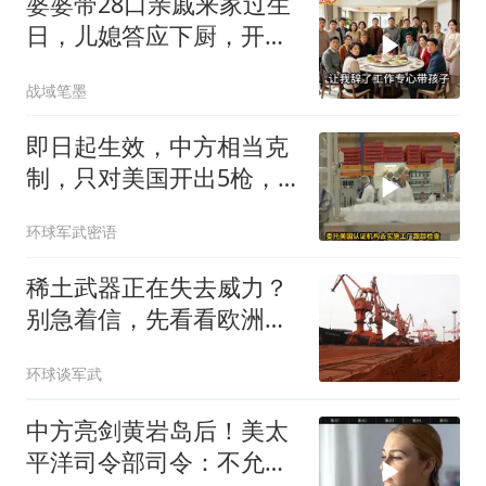
婆婆带28口亲戚来家过生
日，儿媳答应下厨，开饭
时全愣住了
战域笔墨
即日起生效，中方相当克
制，只对美国开出5枪，
商务部二号令颁布
环球军武密语
稀土武器正在失去威力？
别急着信，先看看欧洲军
工现在急成啥样了
环球谈军武
中方亮剑黄岩岛后！美太
平洋司令部司令：不允许