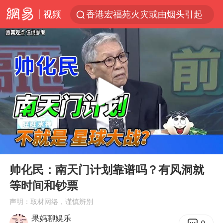
视频
香港宏福苑火灾或由烟头引起
浙江台州《告全体市民书》
美拟年底前首次测试“金穹”反导系统
四川宜宾3.4级地震
网约车司机充电时猝死保险拒赔
陕西柞水泥石流已致2死 仍有1人失联
泰国初中生饮弹自尽前开了26枪
00:00
04:22
多所高校取消艺考
Play
Ent
full
店主称换“青海拉面”招牌后生意更好
帅化民：南天门计划靠谱吗？有风洞就
等时间和钞票
伊斯兰版北约来了吗
声明：取材网络，谨慎辨别
上半年国内居民出游人次34.63亿
果妈聊娱乐