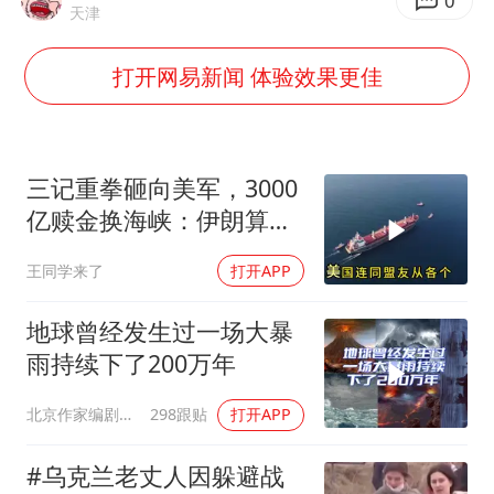
22岁女生独闯南太行失联12天
0
天津
薛之谦杭州站演唱会取消
打开网易新闻 体验效果更佳
张本智和：零封向鹏不意外
今年第二强台风将带来多大影响
“准2万亿”之城点名支持三所大学
三记重拳砸向美军，3000
习近平心系体育强国建设
亿赎金换海峡：伊朗算准
了特朗普不敢还手
王同学来了
打开APP
地球曾经发生过一场大暴
雨持续下了200万年
北京作家编剧肥猪满圈
298跟贴
打开APP
#乌克兰老丈人因躲避战