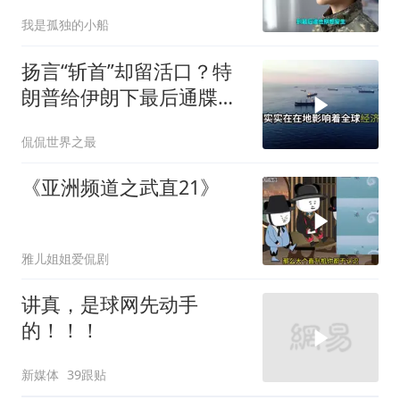
任何国家主宰印太
我是孤独的小船
扬言“斩首”却留活口？特
朗普给伊朗下最后通牒，
这盘棋下得真精
侃侃世界之最
《亚洲频道之武直21》
雅儿姐姐爱侃剧
讲真，是球网先动手
的！！！
新媒体
39跟贴