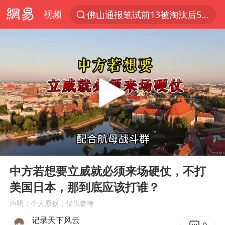
视频
佛山通报笔试前13被淘汰后5名进体检
上半年我国机械工业经济运行稳中有进
国防部回应日本试射“战斧”导弹
泰国枪击案凶手先杀祖父母后行凶
A股三大股指收涨
台风“白海豚”体型变大！环流面积接近13个浙江那么大
泰国校园枪击案死亡人数升至7人
00:00
06:51
江苏发布台风蓝色预警
Play
Ent
full
宇树科技中一签需缴款7.54万元
中方若想要立威就必须来场硬仗，不打
美国日本，那到底应该打谁？
“立秋的第一杯奶茶”又爆单了
声明：个人原创，仅供参考
中国军队坚决反制任何闹海图谋
记录天下风云