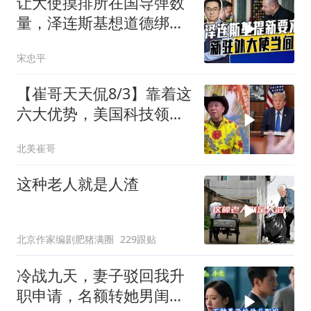
让大使摸排所在国导弹数
量，泽连斯基想道德绑架
援乌国，黔驴技穷
宋忠平
【崔哥天天侃8/3】靠着这
六大优势，美国科技领军
全世界
北美崔哥
这种老人就是人渣
北京作家编剧肥猪满圈
229跟贴
冷战九天，妻子驳回我升
职申请，名额转她男闺