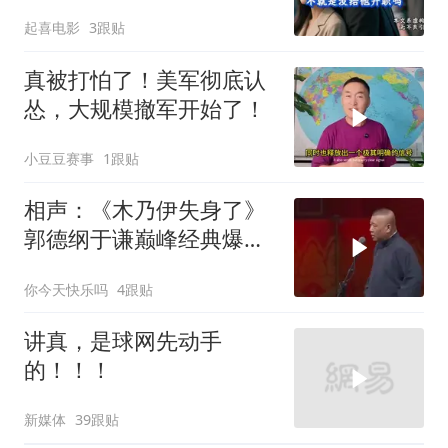
蜜，我转身办妥1件事
起喜电影
3跟贴
真被打怕了！美军彻底认
怂，大规模撤军开始了！
小豆豆赛事
1跟贴
相声：《木乃伊失身了》
郭德纲于谦巅峰经典爆笑
相声太搞笑太逗了
你今天快乐吗
4跟贴
讲真，是球网先动手
的！！！
新媒体
39跟贴