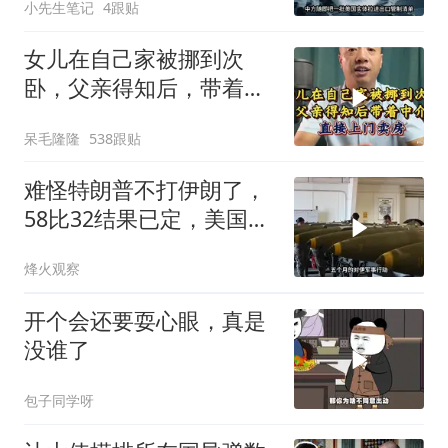
小先生笔记
4跟贴
女儿在自己家被挪到次
卧，父亲得知后，带着中
介直接上门卖房
呆毛隆隆
538跟贴
难怪特朗普不打伊朗了，
58比32结果已定，美国专
家：一个时代结束
烽火观察
开个会还要耍心眼，真是
没谁了
包子同学呀