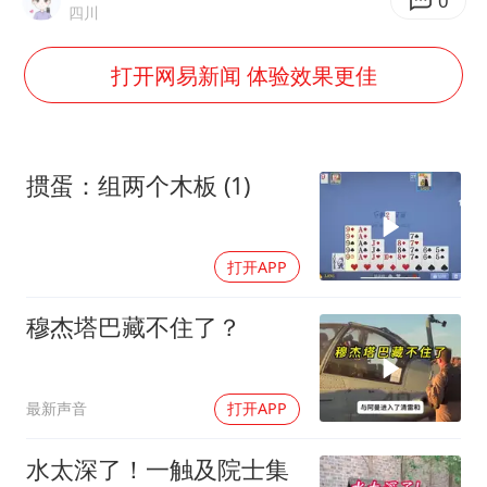
女子开一天一夜空调后二氧化碳中毒
0
四川
台湾海峡南口北上船舶实施交通管制
打开网易新闻 体验效果更佳
向鹏0-3不敌张本智和
四川宜宾地震网友称睡觉被摇醒
DeepSeek投资宇树科技意味什么
掼蛋：组两个木板 (1)
今日立秋你咬秋了吗
公司“上四休三”但要降薪1000元
打开APP
东方之约 相约未来
穆杰塔巴藏不住了？
最新声音
打开APP
水太深了！一触及院士集