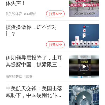
体失声！
孔孔说体育
830跟贴
打开APP
掼蛋换做你，炸不炸对
门？
打开APP
伊朗领导层投降了，土耳
其提醒中国，抓紧限三国
结盟！
搞笑哈蘑菇
1跟贴
中美航天交锋：美国击落
威胁下，中国硬刚北斗升
级+重复火箭