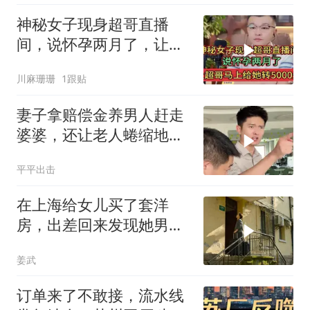
神秘女子现身超哥直播
间，说怀孕两月了，让超
哥马上给她转5000元
川麻珊珊
1跟贴
妻子拿赔偿金养男人赶走
婆婆，还让老人蜷缩地下
室！张老师怒斥
平平出击
在上海给女儿买了套洋
房，出差回来发现她男友
一家4口在住，我不
姜武
订单来了不敢接，流水线