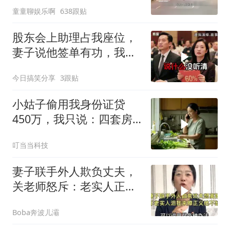
童童聊娱乐啊
638跟贴
股东会上助理占我座位，
妻子说他签单有功，我抛
售60%股份：董事长也让
今日搞笑分享
3跟贴
给他当
小姑子偷用我身份证贷
450万，我只说：四套房
三辆车全款
叮当当科技
妻子联手外人欺负丈夫，
关老师怒斥：老实人正义
绝不缺席！
Boba奔波儿灞