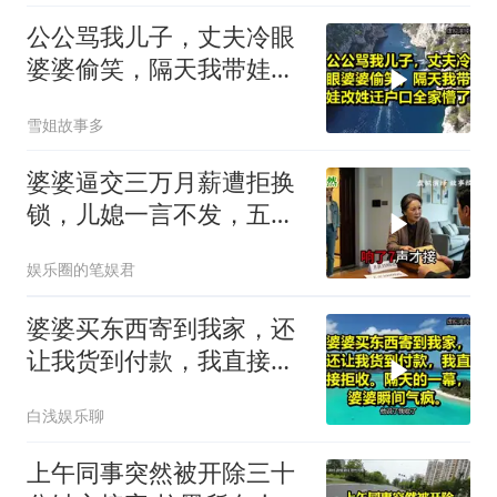
公公骂我儿子，丈夫冷眼
婆婆偷笑，隔天我带娃改
姓迁户口全家懵了！
雪姐故事多
婆婆逼交三万月薪遭拒换
锁，儿媳一言不发，五天
后丈夫收传票
娱乐圈的笔娱君
婆婆买东西寄到我家，还
让我货到付款，我直接拒
收。隔天的一幕，婆婆瞬
白浅娱乐聊
间气疯
上午同事突然被开除三十