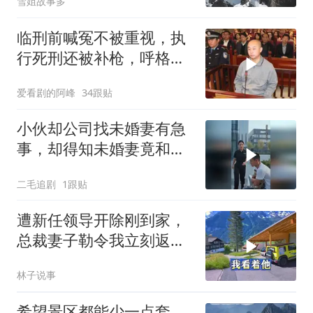
雪姐故事多
临刑前喊冤不被重视，执
行死刑还被补枪，呼格吉
勒图被捕后的62天
爱看剧的阿峰
34跟贴
小伙却公司找未婚妻有急
事，却得知未婚妻竟和别
人订婚！
二毛追剧
1跟贴
遭新任领导开除刚到家，
总裁妻子勒令我立刻返
岗，我直言她无权命令我
林子说事
希望景区都能少一点套