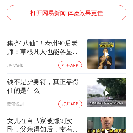
打开网易新闻 体验效果更佳
集齐“八仙”！泰州90后老
师：草根凡人也能各显神
通，每个人都有自己的高
现代快报
打开APP
光时刻
钱不是护身符，真正靠得
住的是什么
蓝猫说剧
打开APP
女儿在自己家被挪到次
卧，父亲得知后，带着中