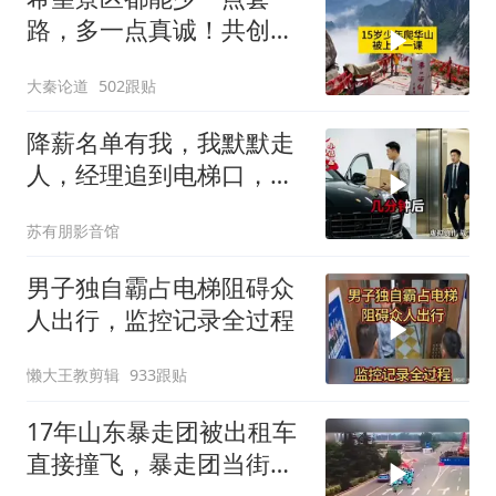
路，多一点真诚！共创良
好旅游环境！
大秦论道
502跟贴
降薪名单有我，我默默走
人，经理追到电梯口，见
我坐上保时捷愣住
苏有朋影音馆
男子独自霸占电梯阻碍众
人出行，监控记录全过程
懒大王教剪辑
933跟贴
17年山东暴走团被出租车
直接撞飞，暴走团当街拦
路为什么如此猖獗