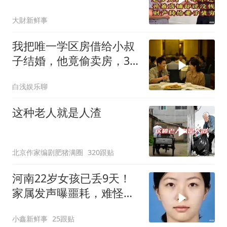
妻子装穷
大財新鲜事
我把唯一学区房借给小叔
子结婚，他竟偷卖房，3
天后夫妻被刑拘
白浅娱乐聊
这种老人就是人渣
北京作家编剧肥猪满圈
320跟贴
河南22岁女孩已丢9天！
家属发声曝噩耗，难怪搜
救犬也闻不到气味
小鑫新鲜事
25跟贴