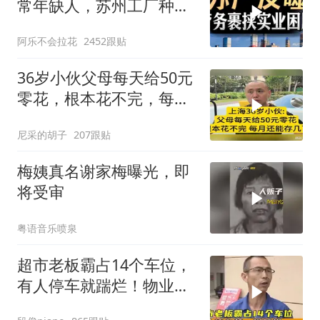
常年缺人，苏州工厂种下
的因，如今尝到苦
阿乐不会拉花
2452跟贴
36岁小伙父母每天给50元
零花，根本花不完，每月
还能存几百
尼采的胡子
207跟贴
梅姨真名谢家梅曝光，即
将受审
粤语音乐喷泉
超市老板霸占14个车位，
有人停车就踹烂！物业表
示没人敢管！