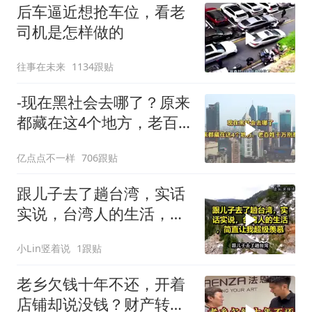
后车逼近想抢车位，看老
司机是怎样做的
往事在未来
1134跟贴
-现在黑社会去哪了？原来
都藏在这4个地方，老百
姓干万别惹
亿点点不一样
706跟贴
跟儿子去了趟台湾，实话
实说，台湾人的生活，简
直让我超级羡慕
小Lin竖着说
1跟贴
老乡欠钱十年不还，开着
店铺却说没钱？财产转给