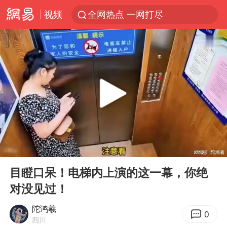
视频
全网热点 一网打尽
00:00
03:05
Play
Ent
full
目瞪口呆！电梯内上演的这一幕，你绝
对没见过！
陀鸿羲
0
四川