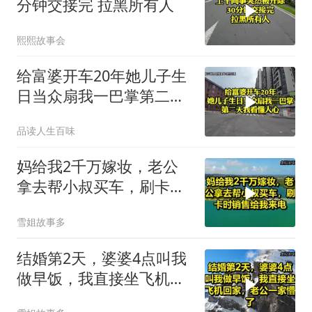
分钟交接完 拉黑所有人
熙熙故事会
给富婆开车20年她儿子生
日当众扇我一巴掌第二天
我看懂人心
品读人生百味
妈给我2千万嫁妆，老公
拿去帮小叔买车，刷卡时
销售给我来电！
雪姐故事多
结婚第2天，婆婆4点叫我
做早饭，我直接坐飞机回
家，老公一家懵了！