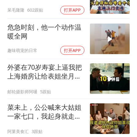
介直接上门卖房
呆毛隆隆
602跟贴
打开APP
危急时刻，他一个动作温
暖全网
趣味萌宠的日常
打开APP
外婆在70岁寿宴上逼我把
上海婚房让给表姐坐月
子，我说行转问舅舅
邮轮摄影师阿嗵
5跟贴
菜未上，公公喊来大姑姐
一家七口，我起身就走，
他怒喊：一万三谁付？
阿莱美食汇
3跟贴