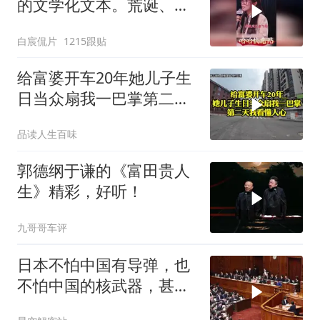
的文学化文本。荒诞、激
愤又温暖
白宸侃片
1215跟贴
给富婆开车20年她儿子生
日当众扇我一巴掌第二天
我看懂人心
品读人生百味
郭德纲于谦的《富田贵人
生》精彩，好听！
九哥哥车评
日本不怕中国有导弹，也
不怕中国的核武器，甚至
不怕中国的稀土制裁