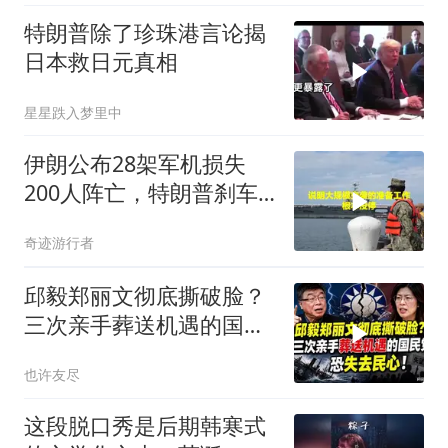
特朗普除了珍珠港言论揭
日本救日元真相
星星跌入梦里中
伊朗公布28架军机损失
200人阵亡，特朗普刹车
真相曝光
奇迹游行者
邱毅郑丽文彻底撕破脸？
三次亲手葬送机遇的国民
党，恐失去民心
也许友尽
这段脱口秀是后期韩寒式