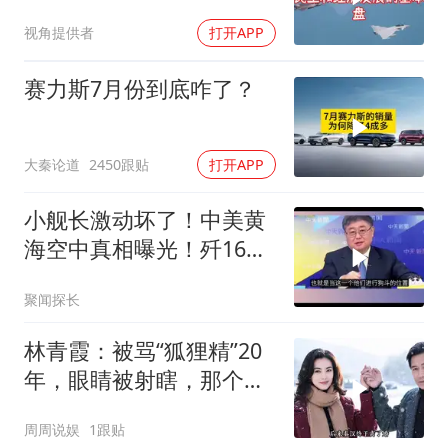
生变
视角提供者
打开APP
赛力斯7月份到底咋了？
大秦论道
2450跟贴
打开APP
小舰长激动坏了！中美黄
海空中真相曝光！歼16狗
美军F16！解放军南海绝
聚闻探长
对武力！
林青霞：被骂“狐狸精”20
年，眼睛被射瞎，那个男
人只问了一句“谁来出机票
周周说娱
1跟贴
钱？”