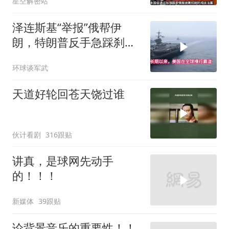
星空解密站
泽连斯基“举报”俄帮伊
朗，特朗普反手急踩刹
车，美国霸权底气尽失
环球谈军武
天道好轮回苍天饶过谁
伙计看剧
316跟贴
讲真，是球网先动手
的！！！
新媒体
39跟贴
论背景音乐的重要性！！