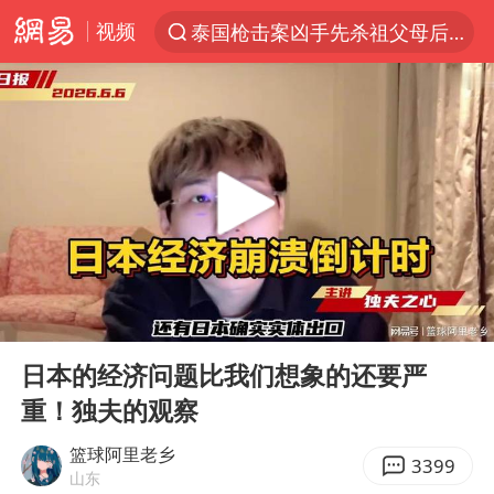
视频
泰国枪击案凶手先杀祖父母后行凶
上半年我国机械工业经济运行稳中有进
中国军队坚决反制任何闹海图谋
台风“白海豚”体型变大！环流面积接近13个浙江那么大
江苏发布台风蓝色预警
女子开一天一夜空调后二氧化碳中毒
泰国校园枪击案死亡人数升至7人
00:00
23:44
汪峰阻止14岁女儿买大牌
Play
Ent
full
我国货物贸易进出口超30万亿元
日本的经济问题比我们想象的还要严
重！独夫的观察
王力宏演唱会黄牛带观众藏匿被查获
四川宜宾市高县发生4.9级地震
篮球阿里老乡
3399
山东