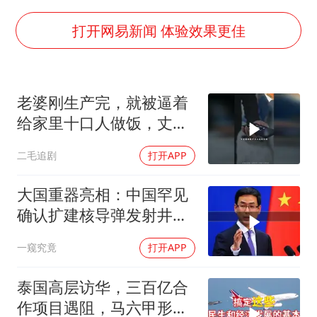
东航新规：提前14天可免费退改签
年内第一高价股今日打新
打开网易新闻 体验效果更佳
“立秋的第一杯奶茶”又爆单了
河南回应带薪错峰休假通知引争议
老婆刚生产完，就被逼着
陕西省委书记赶赴柞水县杏坪镇
给家里十口人做饭，丈夫
女孩摆摊卖菌子时收到北大通知书
傻眼了！
二毛追剧
打开APP
国防部回应日本试射“战斧”导弹
东方之约 相约未来
大国重器亮相：中国罕见
确认扩建核导弹发射井铸
就“战略底牌”
一窥究竟
打开APP
泰国高层访华，三百亿合
作项目遇阻，马六甲形势