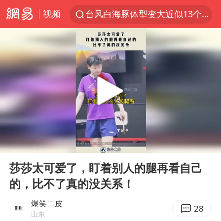
台风白海豚体型变大近似13个浙江面积
视频
遵义市人大常委会副主任刘东明被查
夜幕落下 运动上场
泰交通部副部长回应中国游客遭歧视
Meta被判支付5.67亿美元
1岁宝宝碰坏纸巾盒 宝妈被索赔924元
男子结婚8年3个女儿均非亲生
中信证券：预计铜板块将迎来共振上涨
00:00
00:10
Play
Ent
台风白海豚逼近 暴雨大暴雨来袭
full
莎莎太可爱了，盯着别人的腿再看自己
“空调24小时开着更省电”不实
的，比不了真的没关系！
公司“上四休三”但要降薪1000元
爆笑二皮
28
47岁妈妈突然产女 26岁女儿：很震惊
山东