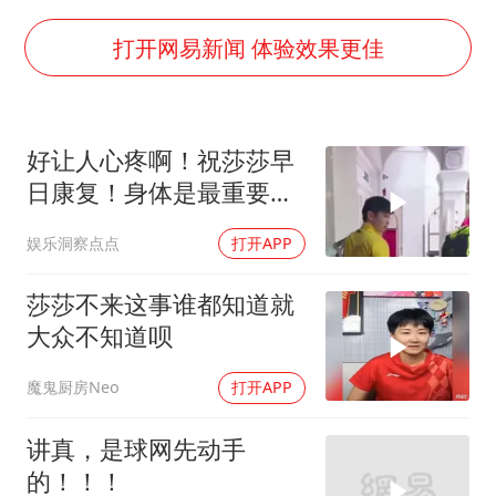
OpenAI为免费用户升级GPT-5.6 Luna
打开网易新闻 体验效果更佳
“中国蔬菜之乡”最高温达41.8℃
段绚竞因公牺牲 年仅44岁
日本广岛民众举行游行反对政府行径
好让人心疼啊！祝莎莎早
日康复！身体是最重要
27岁女子成组织卖淫集团主犯被通缉
的，养好身体等你回归！
97岁英国奶奶飞上天再破吉尼斯纪录
娱乐洞察点点
打开APP
女子开一天一夜空调后二氧化碳中毒
莎莎不来这事谁都知道就
奋进开新局 实干挑大梁
大众不知道呗
魔鬼厨房Neo
打开APP
讲真，是球网先动手
的！！！