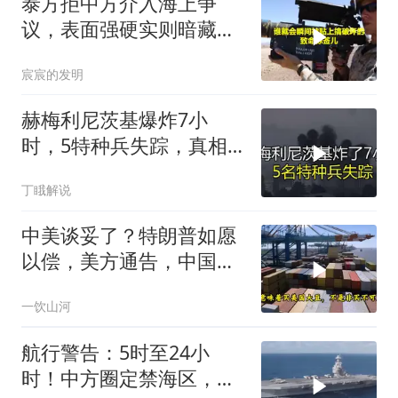
泰方拒中方介入海上争
议，表面强硬实则暗藏玄
机
宸宸的发明
赫梅利尼茨基爆炸7小
时，5特种兵失踪，真相
远超想象
丁睋解说
中美谈妥了？特朗普如愿
以偿，美方通告，中国增
购48.8万吨大豆
一饮山河
航行警告：5时至24小
时！中方圈定禁海区，美