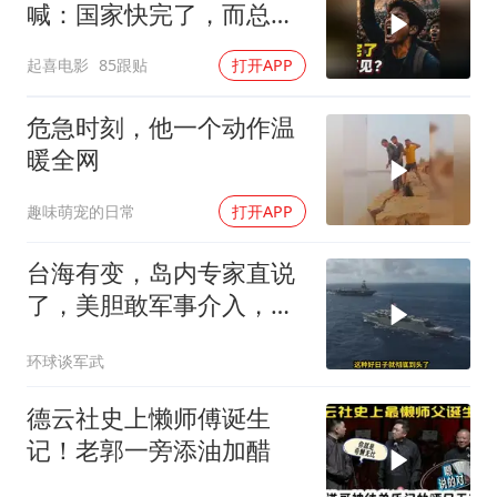
喊：国家快完了，而总统
却装看不见？
起喜电影
85跟贴
打开APP
危急时刻，他一个动作温
暖全网
趣味萌宠的日常
打开APP
台海有变，岛内专家直说
了，美胆敢军事介入，战
场将推到美家门口
环球谈军武
德云社史上懒师傅诞生
记！老郭一旁添油加醋