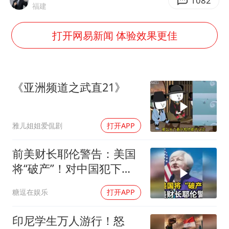
“中国蔬菜之乡”最高温达41.8℃
1082
福建
2名小孩玩手机低头幅度近乎折叠
打开网易新闻 体验效果更佳
美参院通过一项对俄能源领域制裁法案
夯实基础开新局
《亚洲频道之武直21》
雅儿姐姐爱侃剧
打开APP
前美财长耶伦警告：美国
将“破产”！对中国犯下两
大错误自食恶果
糖逗在娱乐
打开APP
印尼学生万人游行！怒