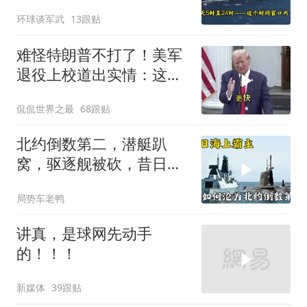
航母紧急后撤，黄岩岛主
环球谈军武
13跟贴
权已定
难怪特朗普不打了！美军
退役上校道出实情：这场
仗美国已经输了
侃侃世界之最
68跟贴
北约倒数第二，潜艇趴
窝，驱逐舰被砍，昔日的
皇家海军怎么了？
局势车老鸭
讲真，是球网先动手
的！！！
新媒体
39跟贴