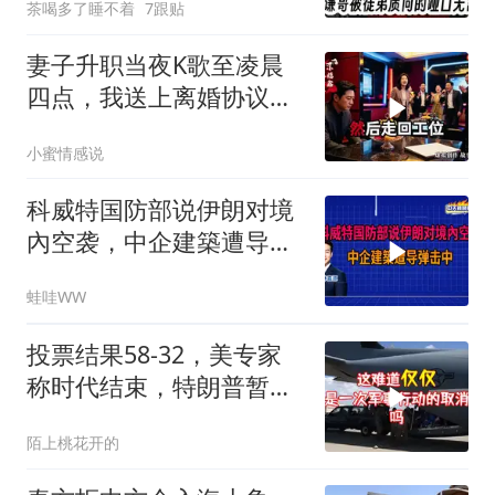
茶喝多了睡不着
7跟贴
妻子升职当夜K歌至凌晨
四点，我送上离婚协议果
盘，隔天她拦在公司门
小蜜情感说
口：我们谈谈
科威特国防部说伊朗对境
內空袭，中企建築遭导弹
击中｜介文汲.谢寒冰.张
蛙哇WW
延廷｜辣晚报20260806
投票结果58-32，美专家
称时代结束，特朗普暂不
攻伊朗
陌上桃花开的