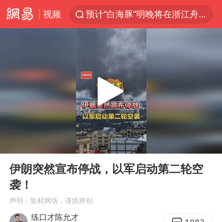
视频
预计“白海豚”明晚将在浙江舟山到福建福鼎一带沿海登陆
用AI造出新病毒意味着什么
美股创4月份以来最大单周涨幅
实时追踪台风白海豚
俄黑客称掌握北约直接参与袭俄证据
中方回应美国对多晶硅加征关税
女子被狗舔脚确诊三级暴露 医生回应
00:00
00:59
光伏八巨头签署“不低于成本价”倡议
Play
Ent
full
泰国校园枪击事件已致8死30余伤
伊朗突然宣布停战，以军启动第二轮空
袭！
浙江台州：市民非必要不外出
声明：取材网络，谨慎辨别
福建省泉州市委书记张毅恭接受纪律审查和监察调查
练口才陈允才