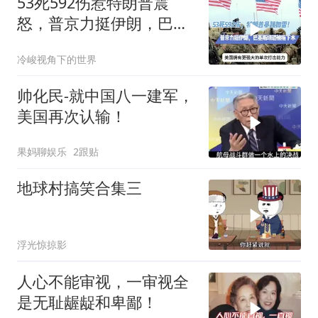
53死592伤惹特朗普震
怒，普京力挺伊朗，巴恐
被牵连
冷峻视角下的世界
帅化民-就中国八一建军，
美国再次认输！
果妈聊娱乐
2跟贴
地球村搞笑合集三
浮光惊掠影
人心不能审视，一审视全
是无耻龌龊和卑鄙！