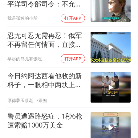
平洋司令部司令：不允许
任何国家主宰印太
我是孤独的小船
打开APP
忍无可忍无需再忍！俄军
不再留任何情面，直接炸
平基辅美国军工厂
早起的鸟儿有饭吃
打开APP
今日约阿达西看他收的新
料子，一眼相中两块上乘
挂件！
厚德载玉蔡老
7跟贴
警员遭遇路怒症，1秒6枪
遭索赔1000万美金