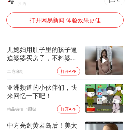
胜宏科技：股票交易异常波动
4
江西
美股存储板块集体大跌
打开网易新闻 体验效果更佳
东航：国内客票提前14天免费退改
名创优品回应女子吐槽内裤质量差
日本试射“战斧”导弹，国防部回应
儿媳妇用肚子里的孩子逼
胡彦斌韩磊 谁帮谁
迫婆婆买房子，不料婆婆
的做法绝了！
夯实基础开新局
二毛追剧
打开APP
亚洲频道的小伙伴们，快
来回忆一下吧！
精品街拍
1跟贴
打开APP
中方亮剑黄岩岛后！美太