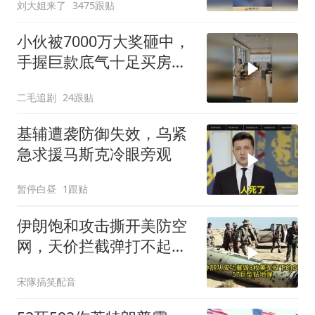
刘大姐来了
3475跟贴
小伙被7000万大奖砸中，
手握巨款底气十足买房不
问价！
二毛追剧
24跟贴
基辅遭袭防御失效，乌紧
急求援马斯克冷眼旁观
暂停白昼
1跟贴
伊朗饱和攻击撕开美防空
网，天价拦截弹打不起，
美式反导神话破灭
宋隊搞笑配音