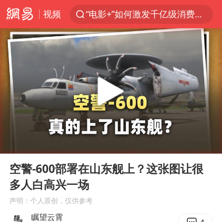
视频
“电影+”如何激发千亿级消费新活力？
全球首个长时储能一体化产业园量产
台风白海豚已进入24小时警戒线
“秋天的第一杯奶茶”6岁了
上海：台风白海豚或将带来龙卷风
四川宜宾市高县4.9级地震致1人死亡
中巨芯：上半年归母净利润1405.77万元
00:00
03:35
38岁演员求职万岁山NPC成功
Play
Ent
full
国乒男单横滨冠军赛全军覆没
空警-600部署在山东舰上？这张图让很
多人白高兴一场
U17国足三连胜晋级明日之星半决赛
声明：个人原创，仅供参考
胡彦斌获《歌手2026》歌王
瞩望云霄