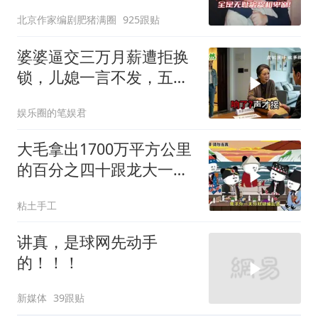
北京作家编剧肥猪满圈
925跟贴
婆婆逼交三万月薪遭拒换
锁，儿媳一言不发，五天
后丈夫收传票
娱乐圈的笔娱君
大毛拿出1700万平方公里
的百分之四十跟龙大一起
开发[震惊][震惊]
粘土手工
讲真，是球网先动手
的！！！
新媒体
39跟贴