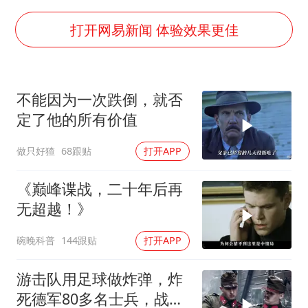
上海大部迎大暴雨
国足U17与阿森纳决赛取消 并列冠军
打开网易新闻 体验效果更佳
上门女婿出轨女邻居多年被判重婚罪
构建更高水平的全民健身公共服务体系
不能因为一次跌倒，就否
王艺迪2-4不敌张本美和止步4强
定了他的所有价值
司机见竹子晃动紧急停车救下全车人
做只好猹
68跟贴
打开APP
灌溉水坝被隔成鱼塘 村民投诉20余年
奋力开创中国式现代化建设新局面
《巅峰谍战，二十年后再
无超越！》
碗晚科普
144跟贴
打开APP
游击队用足球做炸弹，炸
死德军80多名士兵，战争