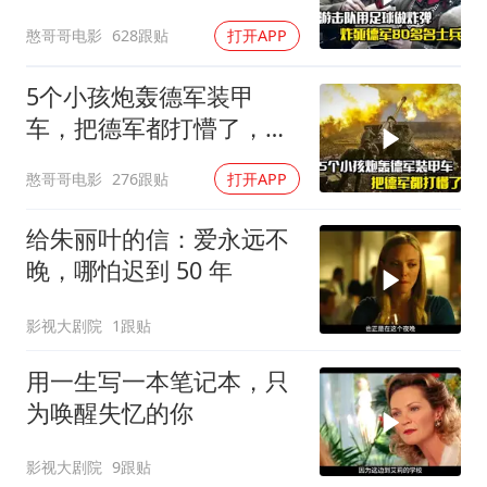
片
憨哥哥电影
628跟贴
打开APP
5个小孩炮轰德军装甲
车，把德军都打懵了，战
争片
憨哥哥电影
276跟贴
打开APP
给朱丽叶的信：爱永远不
晚，哪怕迟到 50 年
影视大剧院
1跟贴
用一生写一本笔记本，只
为唤醒失忆的你
影视大剧院
9跟贴