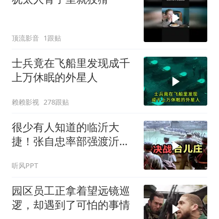
顶流影音
1跟贴
士兵竟在飞船里发现成千
上万休眠的外星人
赖赖影视
278跟贴
很少有人知道的临沂大
捷！张自忠率部强渡沂
河，阻击板垣师团
听风PPT
园区员工正拿着望远镜巡
逻，却遇到了可怕的事情