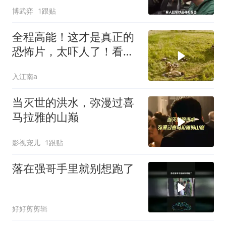
博武弈
1跟贴
全程高能！这才是真正的
恐怖片，太吓人了！看完
不敢一个人睡觉了
入江南a
当灭世的洪水，弥漫过喜
马拉雅的山巅
影视宠儿
1跟贴
落在强哥手里就别想跑了
好好剪剪辑