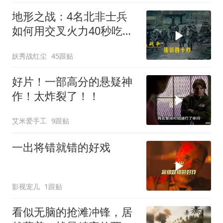
地形之战：4名北非士兵
如何用交叉火力40秒吃掉
16名德军？
妖秀战红尘
45跟贴
好片！一部高分的悬疑神
作！太炸裂了！！
艾米爱手工
9跟贴
一出将错就错的好戏
影视宠儿
1跟贴
看似无脑的抢滩冲锋，居