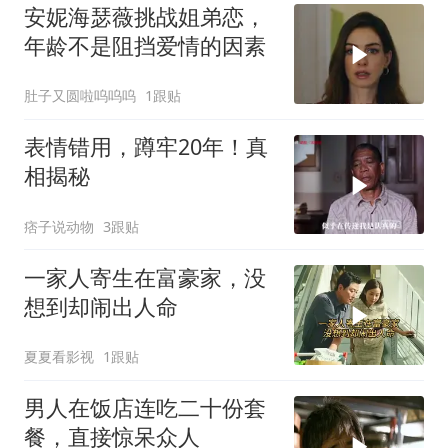
安妮海瑟薇挑战姐弟恋，
年龄不是阻挡爱情的因素
肚子又圆啦呜呜呜
1跟贴
表情错用，蹲牢20年！真
相揭秘
痞子说动物
3跟贴
一家人寄生在富豪家，没
想到却闹出人命
夏夏看影视
1跟贴
男人在饭店连吃二十份套
餐，直接惊呆众人