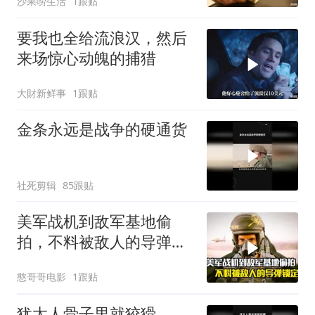
沙果唠生活
1跟贴
要我也全给流浪汉，然后
来场惊心动魄的捕猎
大財新鲜事
1跟贴
金条永远是战争的硬通货
社死剪辑
85跟贴
美军战机到敌军基地偷
拍，不料被敌人的导弹锁
定，战争片
憨哥哥电影
1跟贴
犹太人骨子里就狡猾