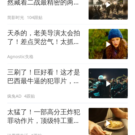
然藏着二战最精密的两栖
登陆作战体系
简影时光
104跟贴
天杀的，老美导演太会拍
了！差点哭岔气！太抓心
了！看一次哭一次
Agnostic失格
三刷了！巨好看！这才是
巴西最牛逼的犯罪片，史
上最狠辣的悍匪！
疯兔AD
4跟贴
太猛了！一部高分王炸犯
罪动作片，顶级特工重出
江湖，场面太燃了