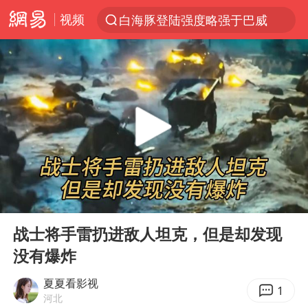
视频
白海豚登陆强度略强于巴威
上半年我国经营主体结构持续优化
《披荆斩棘2026》阵容官宣
杭州机场已取消航班388架次
浙江省委书记：该停下的坚决停下来
中国籍豪华游艇富商之子在泰国被杀
白海豚北上或致京津冀暴雨
00:00
02:06
上海有出现龙卷潜势
Play
Ent
full
新疆一婚礼线上邀请引热议
战士将手雷扔进敌人坦克，但是却发现
没有爆炸
广西公开征集涉黑涉恶犯罪线索
中国第1高楼阻尼器摆动明显
夏夏看影视
1
河北