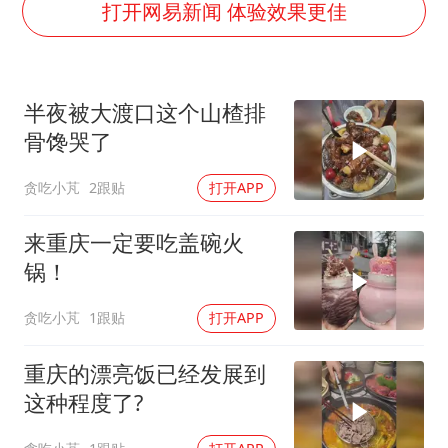
吉林一“温度计大楼”读数爆表
打开网易新闻 体验效果更佳
法国将禁止“未经同意的电话营销”
村民谈“梅姨”：叫的其实是“媒姨”
半夜被大渡口这个山楂排
郑国霖回应去景区上班被保安拦下
骨馋哭了
我国编制完成新版全月地质图
贪吃小芃
2跟贴
打开APP
感觉全东北都在等7号
奋进开新局 实干挑大梁
来重庆一定要吃盖碗火
锅！
贪吃小芃
1跟贴
打开APP
重庆的漂亮饭已经发展到
这种程度了?