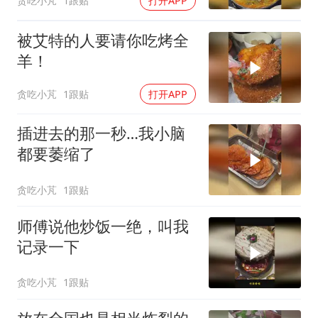
贪吃小芃
1跟贴
打开APP
被艾特的人要请你吃烤全
羊！
贪吃小芃
1跟贴
打开APP
插进去的那一秒…我小脑
都要萎缩了
贪吃小芃
1跟贴
师傅说他炒饭一绝，叫我
记录一下
贪吃小芃
1跟贴