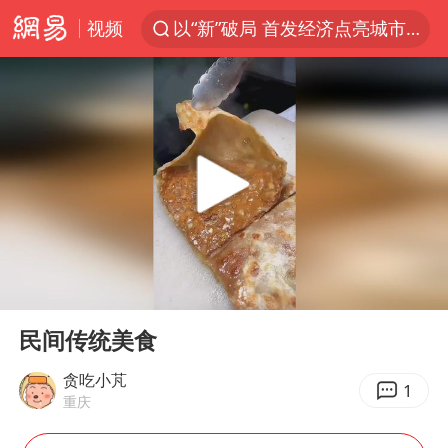
视频
以“新”破局 首发经济点亮城市消费活力
台风白海豚进入48小时警戒线
佛得角门将亮相智利俱乐部主场
宇树科技发行价格150.80元/股
中方回应是否在太平洋海底开采稀土
CIA被曝已秘密设立古巴工作组
泰国一女公务员妆容引争议 本人回应
00:00
00:12
U17国足1分钟轰2球
Play
Ent
full
宇树科技王兴兴身家有望超200亿元
民间传统美食
外交部发言人就广岛核爆81周年等答记者问
贪吃小芃
1
重庆
贵州轮胎子公司获美国退税8136万