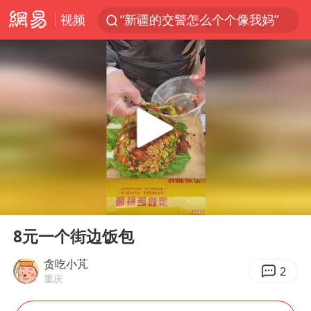
视频
“新疆的交警怎么个个像我妈”
西湖突现狂风暴雨 游客瞬间被浇透
香港正式允许“拒绝抢救”
白海豚将正面袭击贯穿浙江
情侣平潭拍日出坠崖1死1伤
《欢迎来龙餐馆》口碑
微信又有新功能，你可以“撤回”你的撤回了！
00:00
01:47
郑丽文：台湾从来没有“独立”过
Play
Ent
full
几元成本的AI广告导致千万市值蒸发
8元一个街边饭包
酒店回应车内过夜被收150元
贪吃小芃
2
重庆
商场现钱学森巨幅海报 负责人回应