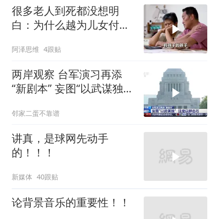
很多老人到死都没想明
白：为什么越为儿女付
出，晚年越煎熬？
阿泽思维
4跟贴
两岸观察 台军演习再添
“新剧本” 妄图“以武谋独”
注定
邻家二蛋不靠谱
讲真，是球网先动手
的！！！
新媒体
40跟贴
论背景音乐的重要性！！