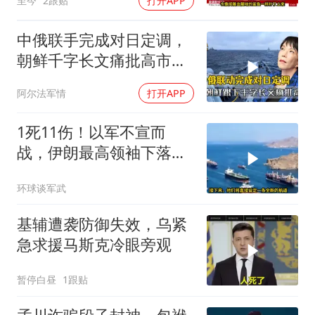
至今
2跟贴
打开APP
中俄联手完成对日定调，
朝鲜千字长文痛批高市，
就差李在明没动静
阿尔法军情
打开APP
1死11伤！以军不宣而
战，伊朗最高领袖下落不
明？特朗普发出通牒
环球谈军武
基辅遭袭防御失效，乌紧
急求援马斯克冷眼旁观
暂停白昼
1跟贴