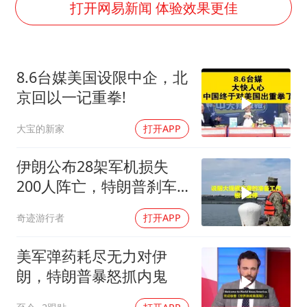
杭州全市有序停课
打开网易新闻 体验效果更佳
36岁男演员成景区NPC后人气爆棚
“不怕六爷挂得多 就怕六爷挂一颗”
8.6台媒美国设限中企，北
全民健身事业高质量发展
京回以一记重拳!
梁家辉百花奖演讲落泪
大宝的新家
打开APP
乐享全民健身 共筑健康中国
伊朗公布28架军机损失
200人阵亡，特朗普刹车
真相曝光
奇迹游行者
打开APP
美军弹药耗尽无力对伊
朗，特朗普暴怒抓内鬼