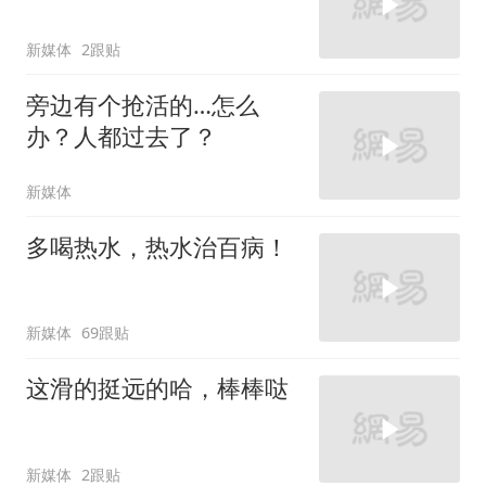
新媒体
2跟贴
旁边有个抢活的…怎么
办？人都过去了？
新媒体
多喝热水，热水治百病！
新媒体
69跟贴
这滑的挺远的哈，棒棒哒
新媒体
2跟贴