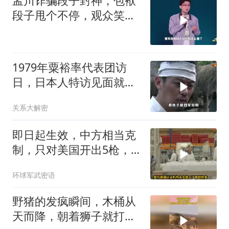
孟川诈骗段子封神，包袱
段子甩个不停，观众笑到
失态丨脱口秀
1979年粟裕率代表团访
日，日本人特访见面就喊
首长好
关系大解密
即日起生效，中方相当克
制，只对美国开出5枪，
商务部二号令颁布
环球军武密语
野猪的发疯瞬间，木桶从
天而降，朝着狮子就打去