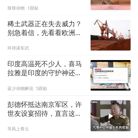
知道自己玩大了
辣辣动物
1跟贴
稀土武器正在失去威力？
别急着信，先看看欧洲军
工现在急成啥样了
环球谈军武
印度高温死不少人，喜马
拉雅是印度的守护神还是
救星
蓝少动物解说
5跟贴
彭德怀抵达南京军区，许
世友设宴招待，直言这是
最高的标准
等风上青云